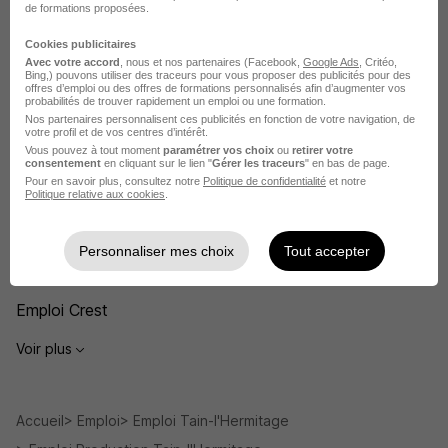
Recherches similaires
de formations proposées.
Cookies publicitaires
Emploi Responsable d'équipe
Avec votre accord
, nous et nos partenaires (Facebook,
Google Ads
, Critéo,
Bing,) pouvons utiliser des traceurs pour vous proposer des publicités pour des
offres d’emploi ou des offres de formations personnalisés afin d’augmenter vos
Emploi Production
probabilités de trouver rapidement un emploi ou une formation.
Nos partenaires personnalisent ces publicités en fonction de votre navigation, de
Emploi Valence
votre profil et de vos centres d’intérêt.
Vous pouvez à tout moment
paramétrer vos choix
ou
retirer votre
Emploi Montélimar
consentement
en cliquant sur le lien "
Gérer les traceurs
" en bas de page.
Pour en savoir plus, consultez notre
Politique de confidentialité
et notre
Politique relative aux cookies
.
Emploi Romans-sur-Isère
Emploi Pierrelatte
Personnaliser mes choix
Tout accepter
Emploi Nyons
Emploi Crest
Voir plus
Accueil
Emploi
Emploi Tain-l'Hermitage