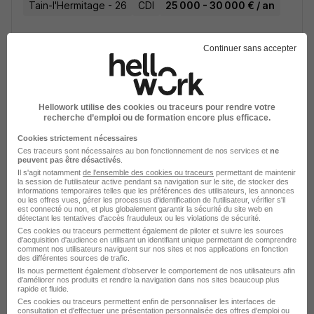
Tain-l'Hermitage - 26
CDI
25 000 - 30 000 € / an
Voir l’offre
Continuer sans accepter
il y a 23 jours
Hellowork utilise des cookies ou traceurs pour rendre votre
recherche d’emploi ou de formation encore plus efficace.
Cookies strictement nécessaires
Chef d'Équipe en Agro-Alimentaire -
Ces traceurs sont nécessaires au bon fonctionnement de nos services et
ne
Brd Grane H/F
peuvent pas être désactivés
.
Onet Propreté et Services
Il s'agit notamment
de l'ensemble des cookies ou traceurs
permettant de maintenir
la session de l'utilisateur active pendant sa navigation sur le site, de stocker des
informations temporaires telles que les préférences des utilisateurs, les annonces
ou les offres vues, gérer les processus d'identification de l'utilisateur, vérifier s'il
Grane - 26
CDI
est connecté ou non, et plus globalement garantir la sécurité du site web en
détectant les tentatives d'accès frauduleux ou les violations de sécurité.
Ces cookies ou traceurs permettent également de piloter et suivre les sources
d'acquisition d'audience en utilisant un identifiant unique permettant de comprendre
Voir l’offre
comment nos utilisateurs naviguent sur nos sites et nos applications en fonction
il y a 3 jours
des différentes sources de trafic.
Ils nous permettent également d’observer le comportement de nos utilisateurs afin
d'améliorer nos produits et rendre la navigation dans nos sites beaucoup plus
rapide et fluide.
Ces cookies ou traceurs permettent enfin de personnaliser les interfaces de
consultation et d'effectuer une présentation personnalisée des offres d'emploi ou