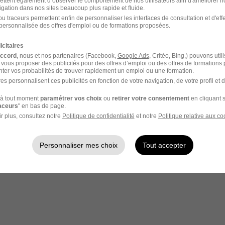
ettent également d’observer le comportement de nos utilisateurs afin d'améliorer no
igation dans nos sites beaucoup plus rapide et fluide.
u traceurs permettent enfin de personnaliser les interfaces de consultation et d'eff
personnalisée des offres d'emploi ou de formations proposées.
 Réf : 1101355151
icitaires
accord
, nous et nos partenaires (Facebook,
Google Ads
, Critéo, Bing,) pouvons util
 vous proposer des publicités pour des offres d’emploi ou des offres de formations
ter vos probabilités de trouver rapidement un emploi ou une formation.
es personnalisent ces publicités en fonction de votre navigation, de votre profil et 
8 de p
à tout moment
paramétrer vos choix
ou
retirer votre consentement
en cliquant s
votre compte Hellowork 
raceurs
" en bas de page.
r plus, consultez notre
Politique de confidentialité
et notre
Politique relative aux co
z votre candidature !
Personnaliser mes choix
Tout accepter