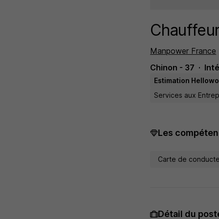
Chauffeur
Manpower France
Chinon - 37
Int
Estimation Hellowor
Services aux Entrep
Les compétenc
Carte de conduct
Détail du post