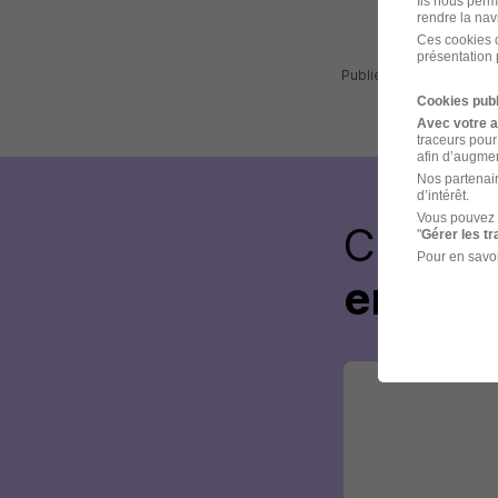
Ils nous perm
rendre la nav
Ces cookies o
présentation 
Publiée le 22/07/2026 -
Cookies publ
Avec votre 
traceurs pour
afin d’augmen
Nos partenair
d’intérêt.
Vous pouvez 
Créez 
"
Gérer les t
Pour en savoi
envoye