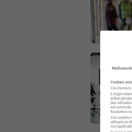
Hellowork
Cookies str
Ces traceurs
Il s'agit not
active pendan
des utilisateu
est connecté 
frauduleux ou 
Ces cookies o
utilisant un 
nos applicatio