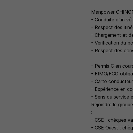
Manpower CHINON r
- Conduite d'un véh
- Respect des itiné
- Chargement et d
- Vérification du 
- Respect des cons
- Permis C en cours
- FIMO/FCO obliga
- Carte conducteur
- Expérience en co
- Sens du service e
Rejoindre le group
:
- CSE : chèques v
- CSE Ouest : chèq