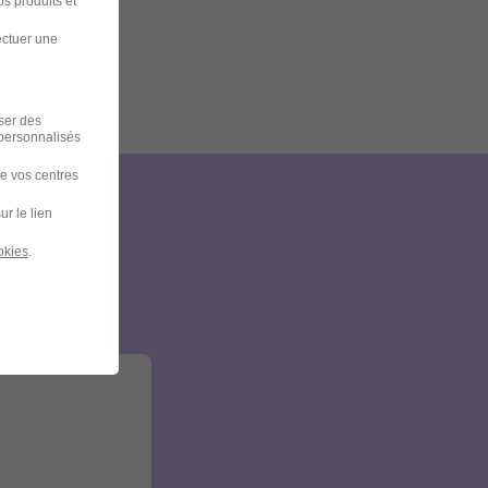
s produits et
ectuer une
iser des
 personnalisés
de vos centres
lus
ur le lien
et
okies
.