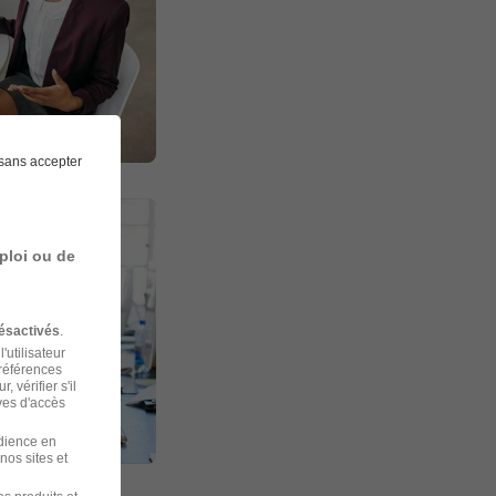
sans accepter
ploi ou de
ésactivés
.
'utilisateur
préférences
 vérifier s'il
ves d'accès
udience en
nos sites et