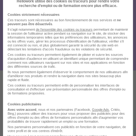
Hellowork utilise des cookies ou traceurs pour rendre votre
recherche d’emploi ou de formation encore plus efficace.
Cookies strictement nécessaires
Ces traceurs sont nécessaires au bon fonctionnement de nos services et
ne
peuvent pas être désactivés
.
Il s'agit notamment
de l'ensemble des cookies ou traceurs
permettant de maintenir
la session de l'utilisateur active pendant sa navigation sur le site, de stocker des
informations temporaires telles que les préférences des utilisateurs, les annonces
ou les offres vues, gérer les processus d'identification de l'utilisateur, vérifier s'il
est connecté ou non, et plus globalement garantir la sécurité du site web en
détectant les tentatives d'accès frauduleux ou les violations de sécurité.
Ces cookies ou traceurs permettent également de piloter et suivre les sources
d'acquisition d'audience en utilisant un identifiant unique permettant de comprendre
comment nos utilisateurs naviguent sur nos sites et nos applications en fonction
des différentes sources de trafic.
Ils nous permettent également d’observer le comportement de nos utilisateurs afin
d'améliorer nos produits et rendre la navigation dans nos sites beaucoup plus
rapide et fluide.
Ces cookies ou traceurs permettent enfin de personnaliser les interfaces de
Ces offres pourraient aussi
consultation et d'effectuer une présentation personnalisée des offres d'emploi ou
de formations proposées.
vous intéresser
Cookies publicitaires
Avec votre accord
, nous et nos partenaires (Facebook,
Google Ads
, Critéo,
Bing,) pouvons utiliser des traceurs pour vous proposer des publicités pour des
offres d’emploi ou des offres de formations personnalisés afin d’augmenter vos
probabilités de trouver rapidement un emploi ou une formation.
Nos partenaires personnalisent ces publicités en fonction de votre navigation, de
votre profil et de vos centres d’intérêt.