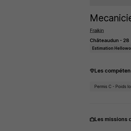
Mecanicie
Fraikin
Châteaudun - 28
Estimation Hellowo
Les compétenc
Permis C - Poids l
Les missions 