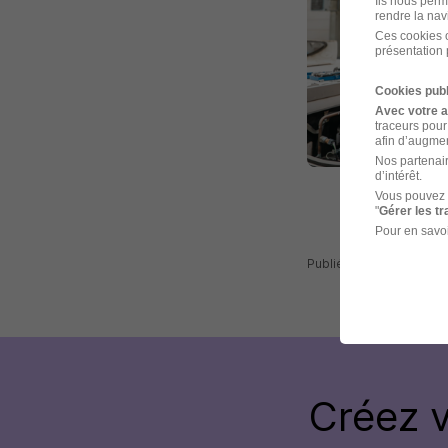
Ils nous perm
rendre la nav
Ces cookies o
présentation 
Cookies publ
Avec votre 
traceurs pour
afin d’augmen
Nos partenair
d’intérêt.
Vous pouvez 
"
Gérer les t
Pour en savoi
Publiée le 16/07/2026 -
Créez 