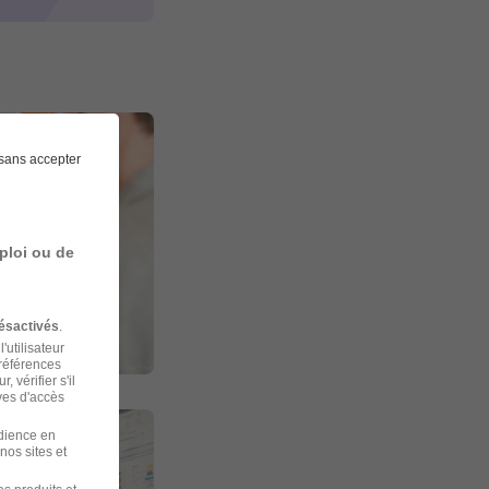
sans accepter
ploi ou de
ésactivés
.
'utilisateur
préférences
 vérifier s'il
ves d'accès
udience en
nos sites et