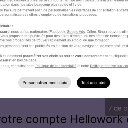
ettent également d’observer le comportement de nos utilisateurs afin d'améliorer no
igation dans nos sites beaucoup plus rapide et fluide.
u traceurs permettent enfin de personnaliser les interfaces de consultation et d'eff
personnalisée des offres d'emploi ou de formations proposées.
icitaires
accord
, nous et nos partenaires (Facebook,
Google Ads
, Critéo, Bing,) pouvons util
 vous proposer des publicités pour des offres d’emploi ou des offres de formations
ter vos probabilités de trouver rapidement un emploi ou une formation.
es personnalisent ces publicités en fonction de votre navigation, de votre profil et 
à tout moment
paramétrer vos choix
ou
retirer votre consentement
en cliquant s
raceurs
" en bas de page.
r plus, consultez notre
Politique de confidentialité
et notre
Politique relative aux co
 Réf : 2025-5702
Personnaliser mes choix
Tout accepter
7 de p
votre compte Hellowork 