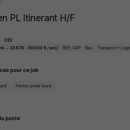
n PL Itinerant H/F
CDI
rk → 23 678 - 30 000 € / an
BEP, CAP
Bac
Transport • Logi
es pour ce job
ourd
Permis poids lourd
du poste