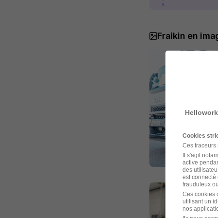
Fraikin en im
Hellowork
Cookies str
Ces traceurs
Il s'agit not
active pendan
des utilisateu
est connecté 
frauduleux ou 
Ces cookies o
utilisant un 
nos applicatio