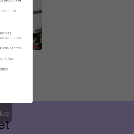
s produits et
ectuer une
iser des
 personnalisés
de vos centres
ur le lien
okies
.
lus
et