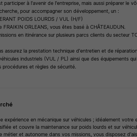
t participer à l'avenir de l'entreprise, mais aussi préparer le vô
cherche, pour accompagner son développement, un :
ERANT POIDS LOURDS / VUL (H/F)
nce FRAIKIN ORLEANS, vous êtes basé à CHÂTEAUDUN.
missions en itinérance sur plusieurs parcs clients du secte
 assurez la prestation technique d'entretien et de réparatio
et véhicules industriels (VUL / PL) ainsi que des équipements q
 procédures et règles de sécurité.
erché
e expérience en mécanique sur véhicules ; idéalement votre 
ifiée et couvre la maintenance sur poids lourds et sur véhicules
e métier et autonome dans vos missions, vous disposez d'ais