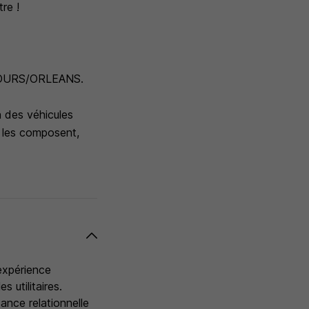
tre !
ur TOURS/ORLEANS.
n des véhicules
ui les composent,
expérience
 utilitaires.
ance relationnelle