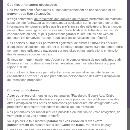
Cookies strictement nécessaires
Ces traceurs sont nécessaires au bon fonctionnement de nos services et
ne
peuvent pas être désactivés
.
Il s'agit notamment
de l'ensemble des cookies ou traceurs
permettant de maintenir
la session de l'utilisateur active pendant sa navigation sur le site, de stocker des
informations temporaires telles que les préférences des utilisateurs, les annonces
ou les offres vues, gérer les processus d'identification de l'utilisateur, vérifier s'il
est connecté ou non, et plus globalement garantir la sécurité du site web en
détectant les tentatives d'accès frauduleux ou les violations de sécurité.
Ces cookies ou traceurs permettent également de piloter et suivre les sources
d'acquisition d'audience en utilisant un identifiant unique permettant de comprendre
comment nos utilisateurs naviguent sur nos sites et nos applications en fonction
des différentes sources de trafic.
Ils nous permettent également d’observer le comportement de nos utilisateurs afin
d'améliorer nos produits et rendre la navigation dans nos sites beaucoup plus
rapide et fluide.
Ces cookies ou traceurs permettent enfin de personnaliser les interfaces de
consultation et d'effectuer une présentation personnalisée des offres d'emploi ou
de formations proposées.
Cookies publicitaires
Avec votre accord
, nous et nos partenaires (Facebook,
Google Ads
, Critéo,
Bing,) pouvons utiliser des traceurs pour vous proposer des publicités pour des
offres d’emploi ou des offres de formations personnalisés afin d’augmenter vos
probabilités de trouver rapidement un emploi ou une formation.
Nos partenaires personnalisent ces publicités en fonction de votre navigation, de
votre profil et de vos centres d’intérêt.
Vous pouvez à tout moment
paramétrer vos choix
ou
retirer votre
Ces offres pourraient aussi
consentement
en cliquant sur le lien "
Gérer les traceurs
" en bas de page.