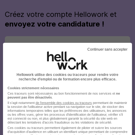
Créez votre compte Hellowork et
envoyez votre candidature !
Continuer sans accepter
Hellowork utilise des cookies ou traceurs pour rendre votre
recherche d’emploi ou de formation encore plus efficace.
Cookies strictement nécessaires
Ces traceurs sont nécessaires au bon fonctionnement de nos services et
ne
peuvent pas être désactivés
.
Il s'agit notamment
de l'ensemble des cookies ou traceurs
permettant de maintenir
la session de l'utilisateur active pendant sa navigation sur le site, de stocker des
informations temporaires telles que les préférences des utilisateurs, les annonces
ou les offres vues, gérer les processus d'identification de l'utilisateur, vérifier s'il
est connecté ou non, et plus globalement garantir la sécurité du site web en
détectant les tentatives d'accès frauduleux ou les violations de sécurité.
Ces cookies ou traceurs permettent également de piloter et suivre les sources
d'acquisition d'audience en utilisant un identifiant unique permettant de comprendre