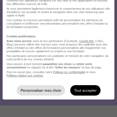
comment nos utilisateurs naviguent sur nos sites et nos applications en fonction
des différentes sources de trafic.
Ils nous permettent également d’observer le comportement de nos utilisateurs afin
d'améliorer nos produits et rendre la navigation dans nos sites beaucoup plus
rapide et fluide.
Ces cookies ou traceurs permettent enfin de personnaliser les interfaces de
consultation et d'effectuer une présentation personnalisée des offres d'emploi ou
de formations proposées.
Cookies publicitaires
Avec votre accord
, nous et nos partenaires (Facebook,
Google Ads
, Critéo,
Bing,) pouvons utiliser des traceurs pour vous proposer des publicités pour des
offres d’emploi ou des offres de formations personnalisés afin d’augmenter vos
probabilités de trouver rapidement un emploi ou une formation.
Nos partenaires personnalisent ces publicités en fonction de votre navigation, de
votre profil et de vos centres d’intérêt.
Vous pouvez à tout moment
paramétrer vos choix
ou
retirer votre
consentement
en cliquant sur le lien "
Gérer les traceurs
" en bas de page.
Pour en savoir plus, consultez notre
Politique de confidentialité
et notre
Politique relative aux cookies
.
Personnaliser mes choix
Tout accepter