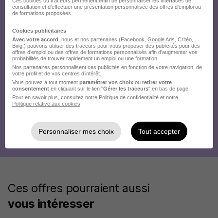
Ces cookies ou traceurs permettent enfin de personnaliser les interfaces de
consultation et d'effectuer une présentation personnalisée des offres d'emploi ou
de formations proposées.
Cookies publicitaires
Avec votre accord
, nous et nos partenaires (Facebook,
Google Ads
, Critéo,
Bing,) pouvons utiliser des traceurs pour vous proposer des publicités pour des
offres d’emploi ou des offres de formations personnalisés afin d’augmenter vos
probabilités de trouver rapidement un emploi ou une formation.
Nos partenaires personnalisent ces publicités en fonction de votre navigation, de
votre profil et de vos centres d’intérêt.
Vous pouvez à tout moment
paramétrer vos choix
ou
retirer votre
consentement
en cliquant sur le lien "
Gérer les traceurs
" en bas de page.
Pour en savoir plus, consultez notre
Politique de confidentialité
et notre
Politique relative aux cookies
.
Personnaliser mes choix
Tout accepter
Ces offres pourraient aussi
vous intéresser