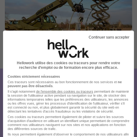
Continuer sans accepter
Publiée le 28/07/2026 - Réf : 3dc5332f-c11f-45fe-ba75-
25932afe99b5_75000
6 de plus
Hellowork utilise des cookies ou traceurs pour rendre votre
recherche d’emploi ou de formation encore plus efficace.
Cookies strictement nécessaires
Créez votre compte
Ces traceurs sont nécessaires au bon fonctionnement de nos services et
ne
peuvent pas être désactivés
.
Hellowork et postulez
Il s'agit notamment
de l'ensemble des cookies ou traceurs
permettant de maintenir
la session de l'utilisateur active pendant sa navigation sur le site, de stocker des
informations temporaires telles que les préférences des utilisateurs, les annonces
sur le site du recruteur !
ou les offres vues, gérer les processus d'identification de l'utilisateur, vérifier s'il
est connecté ou non, et plus globalement garantir la sécurité du site web en
détectant les tentatives d'accès frauduleux ou les violations de sécurité.
Ces cookies ou traceurs permettent également de piloter et suivre les sources
d'acquisition d'audience en utilisant un identifiant unique permettant de comprendre
comment nos utilisateurs naviguent sur nos sites et nos applications en fonction
des différentes sources de trafic.
Ils nous permettent également d’observer le comportement de nos utilisateurs afin