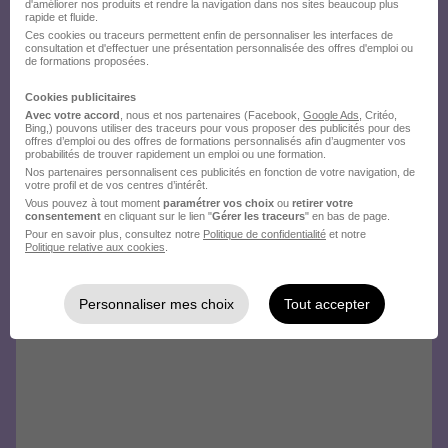
d'améliorer nos produits et rendre la navigation dans nos sites beaucoup plus
rapide et fluide.
Ces cookies ou traceurs permettent enfin de personnaliser les interfaces de
consultation et d'effectuer une présentation personnalisée des offres d'emploi ou
de formations proposées.
Cookies publicitaires
Avec votre accord
, nous et nos partenaires (Facebook,
Google Ads
, Critéo,
Bing,) pouvons utiliser des traceurs pour vous proposer des publicités pour des
offres d’emploi ou des offres de formations personnalisés afin d’augmenter vos
probabilités de trouver rapidement un emploi ou une formation.
Nos partenaires personnalisent ces publicités en fonction de votre navigation, de
votre profil et de vos centres d’intérêt.
Vous pouvez à tout moment
paramétrer vos choix
ou
retirer votre
consentement
en cliquant sur le lien "
Gérer les traceurs
" en bas de page.
Pour en savoir plus, consultez notre
Politique de confidentialité
et notre
Politique relative aux cookies
.
Personnaliser mes choix
Tout accepter