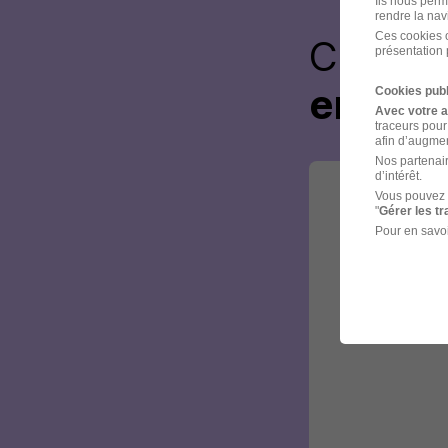
Ils nous perm
rendre la nav
Ces cookies o
Créez 
présentation 
envoye
Cookies publ
Avec votre 
traceurs pour
afin d’augmen
Nos partenair
d’intérêt.
Vous pouvez 
"
Gérer les t
Pour en savoi