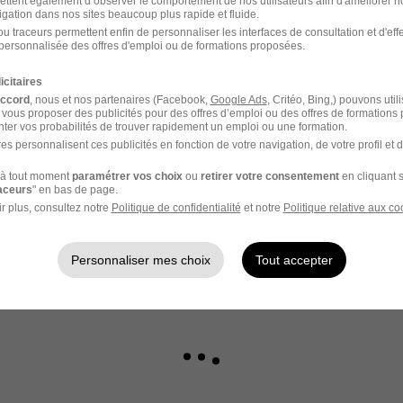
ettent également d’observer le comportement de nos utilisateurs afin d'améliorer no
igation dans nos sites beaucoup plus rapide et fluide.
u traceurs permettent enfin de personnaliser les interfaces de consultation et d'eff
votre compte Hellowork 
personnalisée des offres d'emploi ou de formations proposées.
z votre candidature !
icitaires
accord
, nous et nos partenaires (Facebook,
Google Ads
, Critéo, Bing,) pouvons util
 vous proposer des publicités pour des offres d’emploi ou des offres de formations
ter vos probabilités de trouver rapidement un emploi ou une formation.
es personnalisent ces publicités en fonction de votre navigation, de votre profil et 
à tout moment
paramétrer vos choix
ou
retirer votre consentement
en cliquant s
raceurs
" en bas de page.
r plus, consultez notre
Politique de confidentialité
et notre
Politique relative aux co
Personnaliser mes choix
Tout accepter