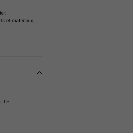
ier)
its et matériaux,
u TP.