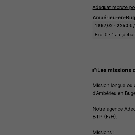
Adéquat recrute po
Ambérieu-en-Bug
1 867,02 - 2 250 € 
Exp. 0 - 1 an (débu
Les missions 
Mission longue ou c
d'Ambérieu en Buge
Notre agence Adéqu
BTP (F/H).
Missions :