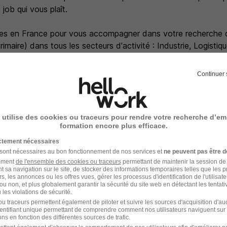
job qui vous plaît.
s en France pour vous accompagner dans votre recherche d'
imaire) dans tous les secteurs d'activité : Industrie, Logistiq
lic, Tertiaire...
Continuer 
a politique Diversité et RSE, à compétences égales, toutes c
nnes en situation de handicap.
 utilise des cookies ou traceurs pour rendre votre recherche d’em
eilleure expérience de recrutement ? Candidatez en quelques c
formation encore plus efficace.
ictement nécessaires
 sont nécessaires au bon fonctionnement de nos services et
ne peuvent pas être d
amment
de l'ensemble des cookies ou traceurs
permettant de maintenir la session de l
t sa navigation sur le site, de stocker des informations temporaires telles que les 
rs, les annonces ou les offres vues, gérer les processus d'identification de l'utilisateur,
- Réf : 063-237693
ou non, et plus globalement garantir la sécurité du site web en détectant les tentati
les violations de sécurité.
u traceurs permettent également de piloter et suivre les sources d'acquisition d'a
identifiant unique permettant de comprendre comment nos utilisateurs naviguent sur 
ns en fonction des différentes sources de trafic.