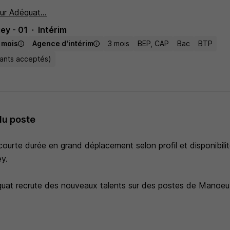
ur Adéquat...
ey - 01
Intérim
/ mois
Agence d'intérim
3 mois
BEP, CAP
Bac
BTP
tants acceptés)
du poste
ourte durée en grand déplacement selon profil et disponibili
y.
at recrute des nouveaux talents sur des postes de Manoeuv