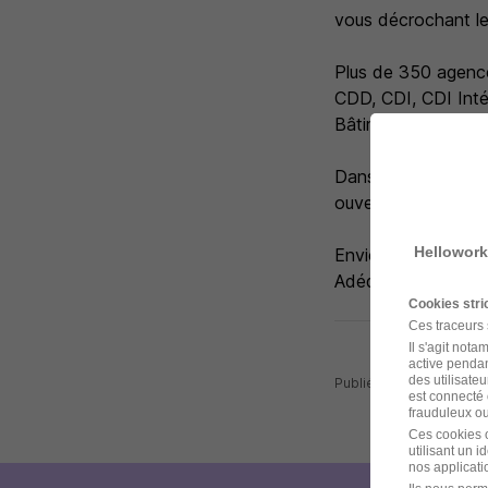
vous décrochant le 
Plus de 350 agence
CDD, CDI, CDI Intér
Bâtiment Travaux Pub
Dans le cadre de s
ouvertes aux perso
Hellowork
Envie de vivre la m
Adéquat.
Cookies str
Ces traceurs
Il s'agit not
active pendan
des utilisateu
Publiée le 24/07/2026 
est connecté 
frauduleux ou 
Ces cookies o
utilisant un 
nos applicatio