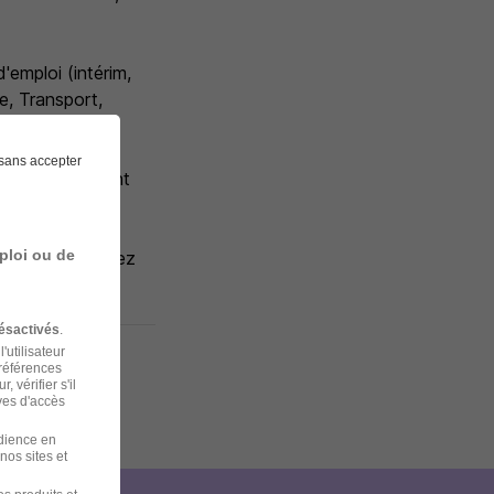
emploi (intérim,
ue, Transport,
sans accepter
andidatures sont
ploi ou de
lics et rejoignez
ésactivés
.
'utilisateur
préférences
 vérifier s'il
ves d'accès
udience en
nos sites et