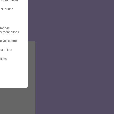
s produits et
ectuer une
et
iser des
 personnalisés
de vos centres
ur le lien
okies
.