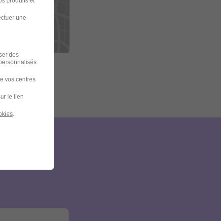
s produits et
ectuer une
iser des
 personnalisés
de vos centres
ur le lien
okies
.
et