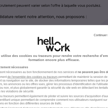
rutement peuvent varier selon l'offre à laquelle vous postulez.
didature retient notre attention, nous proposons :
par téléphone d’environ 15/30 minutes, avec une personne 
Continuer 
physique avec le manager.
 utilise des cookies ou traceurs pour rendre votre recherche d’em
formation encore plus efficace.
ictement nécessaires
 sont nécessaires au bon fonctionnement de nos services et
ne peuvent pas être d
amment
de l'ensemble des cookies ou traceurs
permettant de maintenir la session de l
Provence
t sa navigation sur le site, de stocker des informations temporaires telles que les 
rs, les annonces ou les offres vues, gérer les processus d'identification de l'utilisateur,
ou non, et plus globalement garantir la sécurité du site web en détectant les tentati
les violations de sécurité.
u traceurs permettent également de piloter et suivre les sources d'acquisition d'a
identifiant unique permettant de comprendre comment nos utilisateurs naviguent sur 
ns en fonction des différentes sources de trafic.