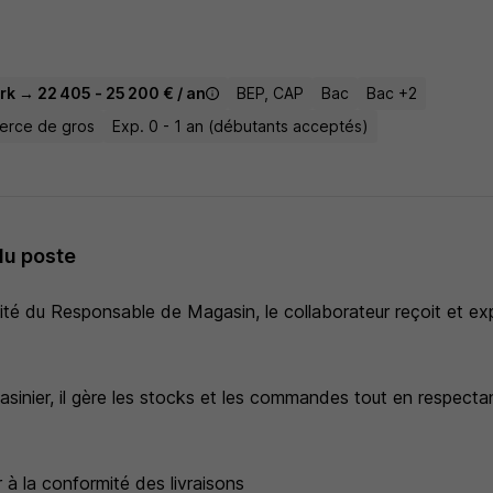
rk → 22 405 - 25 200 € / an
BEP, CAP
Bac
Bac +2
merce de gros
Exp. 0 - 1 an (débutants acceptés)
du poste
lité du Responsable de Magasin, le collaborateur reçoit et e
asinier, il gère les stocks et les commandes tout en respecta
r à la conformité des livraisons