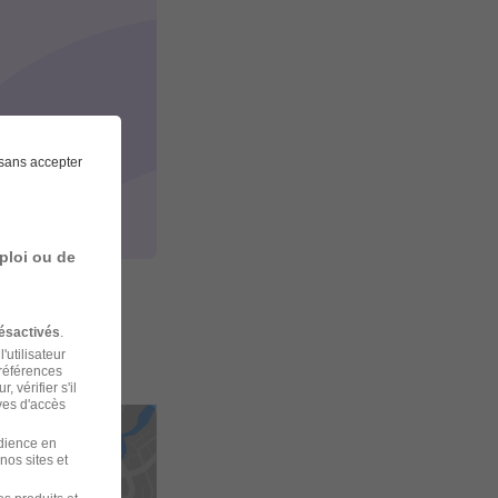
des RH.
sans accepter
ploi ou de
ésactivés
.
'utilisateur
préférences
 vérifier s'il
ves d'accès
udience en
nos sites et