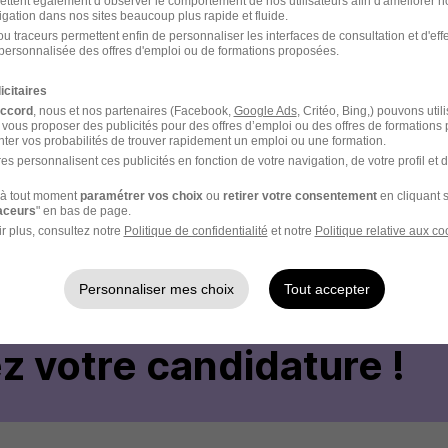
ettent également d’observer le comportement de nos utilisateurs afin d'améliorer no
Localiser le poste
igation dans nos sites beaucoup plus rapide et fluide.
u traceurs permettent enfin de personnaliser les interfaces de consultation et d'eff
personnalisée des offres d'emploi ou de formations proposées.
icitaires
accord
, nous et nos partenaires (Facebook,
Google Ads
, Critéo, Bing,) pouvons util
 vous proposer des publicités pour des offres d’emploi ou des offres de formations
ter vos probabilités de trouver rapidement un emploi ou une formation.
es personnalisent ces publicités en fonction de votre navigation, de votre profil et 
- Réf : 3317711/25272857 MVS/83L
à tout moment
paramétrer vos choix
ou
retirer votre consentement
en cliquant s
raceurs
" en bas de page.
r plus, consultez notre
Politique de confidentialité
et notre
Politique relative aux co
Personnaliser mes choix
Tout accepter
votre compte Hellowork 
z votre candidature !