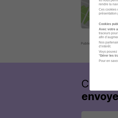
Ils nous perm
rendre la nav
Ces cookies o
présentation 
Cookies publ
Avec votre 
traceurs pour
afin d’augmen
Nos partenair
Publiée le 21/07/2026 
d’intérêt.
Vous pouvez 
"
Gérer les t
Pour en savoi
Créez 
envoye