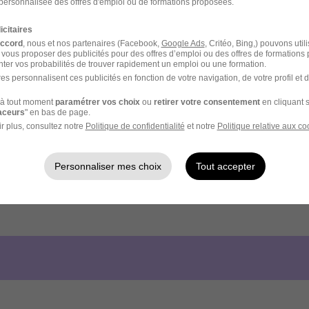
personnalisée des offres d'emploi ou de formations proposées.
icitaires
accord
, nous et nos partenaires (Facebook,
Google Ads
, Critéo, Bing,) pouvons util
 vous proposer des publicités pour des offres d’emploi ou des offres de formations
ter vos probabilités de trouver rapidement un emploi ou une formation.
es personnalisent ces publicités en fonction de votre navigation, de votre profil et 
à tout moment
paramétrer vos choix
ou
retirer votre consentement
en cliquant s
raceurs
" en bas de page.
r plus, consultez notre
Politique de confidentialité
et notre
Politique relative aux co
Personnaliser mes choix
Tout accepter