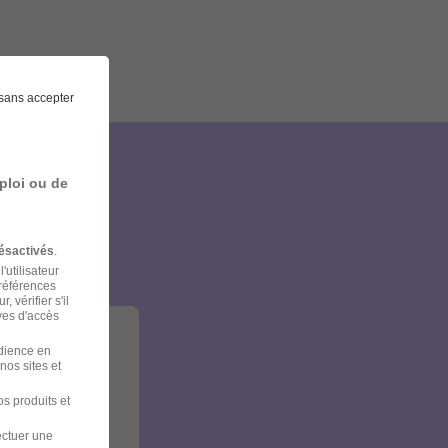
sans accepter
ploi ou de
et
ésactivés
.
'utilisateur
préférences
 vérifier s'il
ves d'accès
udience en
nos sites et
s produits et
ectuer une