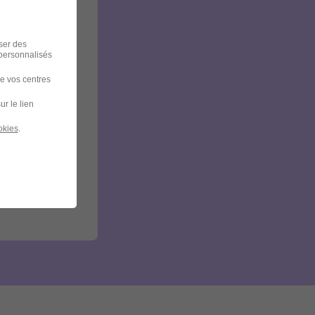
iser des
 personnalisés
de vos centres
ur le lien
okies
.