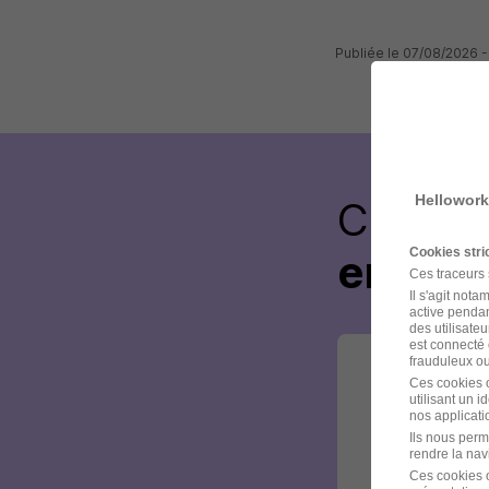
Publiée le 07/08/2026
Hellowork
Créez 
Cookies str
envoye
Ces traceurs
Il s'agit not
active pendan
des utilisateu
est connecté 
frauduleux ou 
Ces cookies o
utilisant un 
nos applicatio
Ils nous perm
rendre la nav
Ces cookies o