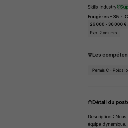
Skills Industry
Sup
Fougères - 35
C
26 000 - 36 000 € 
Exp. 2 ans min.
Les compétenc
Permis C - Poids l
Détail du post
Description : Nous
équipe dynamique. V