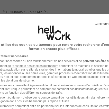
 - Réf : 3454660/24997744 MPL/69L
Continuer 
 utilise des cookies ou traceurs pour rendre votre recherche d’em
votre compte Hellowork 
formation encore plus efficace.
ictement nécessaires
z votre candidature !
 sont nécessaires au bon fonctionnement de nos services et
ne peuvent pas être d
amment
de l'ensemble des cookies ou traceurs
permettant de maintenir la session de l
t sa navigation sur le site, de stocker des informations temporaires telles que les 
rs, les annonces ou les offres vues, gérer les processus d'identification de l'utilisateur,
ou non, et plus globalement garantir la sécurité du site web en détectant les tentati
les violations de sécurité.
u traceurs permettent également de piloter et suivre les sources d'acquisition d'a
identifiant unique permettant de comprendre comment nos utilisateurs naviguent sur 
ns en fonction des différentes sources de trafic.
ettent également d’observer le comportement de nos utilisateurs afin d'améliorer no
igation dans nos sites beaucoup plus rapide et fluide.
u traceurs permettent enfin de personnaliser les interfaces de consultation et d'eff