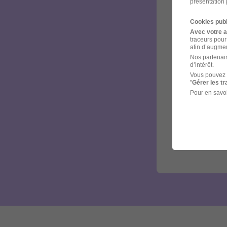
présentation 
Cookies publ
Avec votre 
traceurs pour
afin d’augmen
Nos partenair
d’intérêt.
Vous pouvez 
"
Gérer les t
Pour en savoi