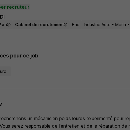
er recruteur
DI
/ an
Cabinet de recrutement
Bac
Industrie Auto • Meca •
es pour ce job
ourd
e
 recherchons un mécanicien poids lourds expérimenté pour rej
ous serez responsable de l'entretien et de la réparation de 