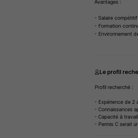
Avantages :
- Salaire compétiti
- Formation continu
- Environnement de 
Le profil rech
Profil recherché :
- Expérience de 2 
- Connaissances ap
- Capacité à travai
- Permis C serait un