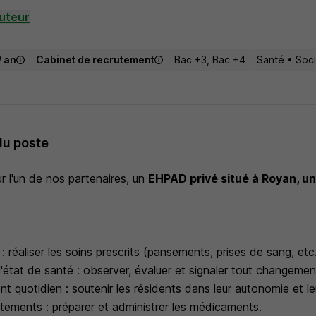
uteur
/ an
Cabinet de recrutement
Bac +3, Bac +4
Santé • Soci
du poste
r l'un de nos partenaires, un
EHPAD privé situé à Royan,
un 
 réaliser les soins prescrits (pansements, prises de sang, etc.
l'état de santé : observer, évaluer et signaler tout changemen
quotidien : soutenir les résidents dans leur autonomie et le
itements : préparer et administrer les médicaments.