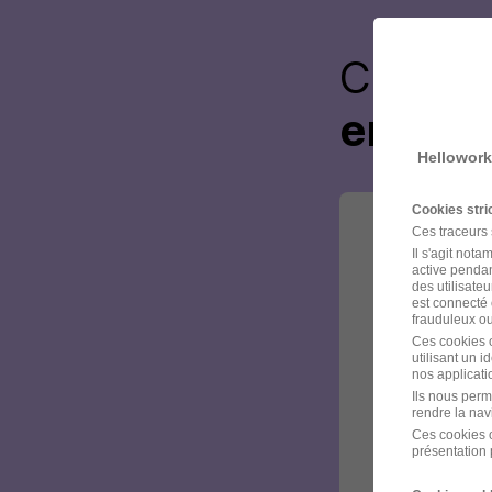
Créez 
envoye
Hellowork
Cookies str
Ces traceurs
Il s'agit not
active pendan
des utilisateu
est connecté 
frauduleux ou 
Ces cookies o
utilisant un 
nos applicatio
Ils nous perm
rendre la nav
Ces cookies o
présentation 