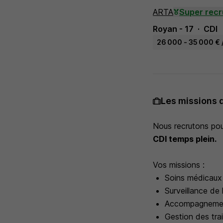
ARTA
Super recr
Royan - 17
CDI
26 000 - 35 000 € 
Les missions 
Nous recrutons pou
CDI temps plein.
Vos missions :
Soins médicaux :
Surveillance de 
Accompagnement 
Gestion des tra