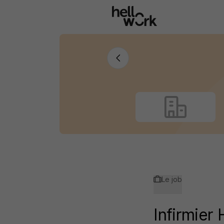
Aller au contenu principal
Le job
Infirmier 