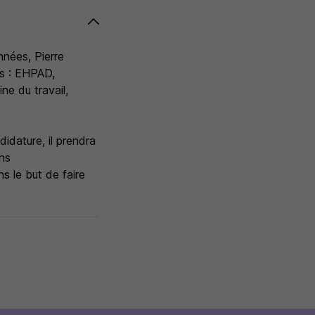
nnées, Pierre
s : EHPAD,
ne du travail,
dature, il prendra
ons
s le but de faire