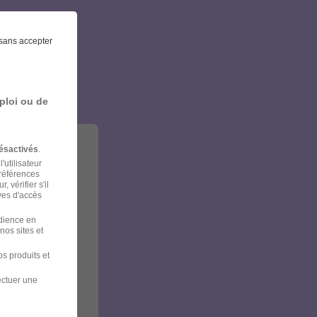
et
sans accepter
ploi ou de
ésactivés
.
'utilisateur
préférences
 vérifier s'il
ves d'accès
udience en
nos sites et
s produits et
ectuer une