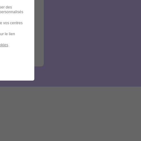
iser des
 personnalisés
de vos centres
ur le lien
okies
.