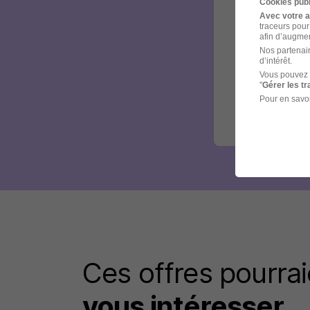
Cookies publ
Avec votre 
traceurs pour
afin d’augmen
Nos partenair
d’intérêt.
Vous pouvez 
"
Gérer les t
Pour en savoi
Ces offres pourrai
vous intéresser