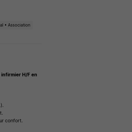
al • Association
infirmier H/F en
).
t.
ur confort.