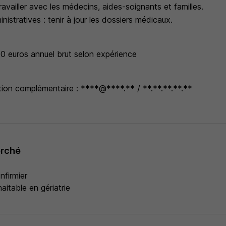
ravailler avec les médecins, aides-soignants et familles.
stratives : tenir à jour les dossiers médicaux.
 euros annuel brut selon expérience
tion complémentaire : ****@****.** / **.**.**.**.**
erché
nfirmier
aitable en gériatrie