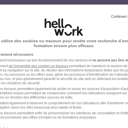
votre compte Hellowork 
Continuer 
z votre candidature !
 utilise des cookies ou traceurs pour rendre votre recherche d’em
formation encore plus efficace.
ictement nécessaires
 sont nécessaires au bon fonctionnement de nos services et
ne peuvent pas être d
amment
de l'ensemble des cookies ou traceurs
permettant de maintenir la session de l
t sa navigation sur le site, de stocker des informations temporaires telles que les 
rs, les annonces ou les offres vues, gérer les processus d'identification de l'utilisateur,
ou non, et plus globalement garantir la sécurité du site web en détectant les tentati
les violations de sécurité.
u traceurs permettent également de piloter et suivre les sources d'acquisition d'a
identifiant unique permettant de comprendre comment nos utilisateurs naviguent sur 
ns en fonction des différentes sources de trafic.
ettent également d’observer le comportement de nos utilisateurs afin d'améliorer no
igation dans nos sites beaucoup plus rapide et fluide.
u traceurs permettent enfin de personnaliser les interfaces de consultation et d'eff
personnalisée des offres d'emploi ou de formations proposées.