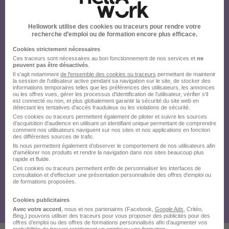
Hellowork utilise des cookies ou traceurs pour rendre votre
recherche d’emploi ou de formation encore plus efficace.
Cookies strictement nécessaires
Ces traceurs sont nécessaires au bon fonctionnement de nos services et
ne
peuvent pas être désactivés
.
Il s'agit notamment
de l'ensemble des cookies ou traceurs
permettant de maintenir
la session de l'utilisateur active pendant sa navigation sur le site, de stocker des
informations temporaires telles que les préférences des utilisateurs, les annonces
ou les offres vues, gérer les processus d'identification de l'utilisateur, vérifier s'il
est connecté ou non, et plus globalement garantir la sécurité du site web en
détectant les tentatives d'accès frauduleux ou les violations de sécurité.
Ces cookies ou traceurs permettent également de piloter et suivre les sources
d'acquisition d'audience en utilisant un identifiant unique permettant de comprendre
comment nos utilisateurs naviguent sur nos sites et nos applications en fonction
des différentes sources de trafic.
Ils nous permettent également d’observer le comportement de nos utilisateurs afin
d'améliorer nos produits et rendre la navigation dans nos sites beaucoup plus
rapide et fluide.
Ces cookies ou traceurs permettent enfin de personnaliser les interfaces de
consultation et d'effectuer une présentation personnalisée des offres d'emploi ou
de formations proposées.
Cookies publicitaires
Avec votre accord
, nous et nos partenaires (Facebook,
Google Ads
, Critéo,
Bing,) pouvons utiliser des traceurs pour vous proposer des publicités pour des
offres d’emploi ou des offres de formations personnalisés afin d’augmenter vos
probabilités de trouver rapidement un emploi ou une formation.