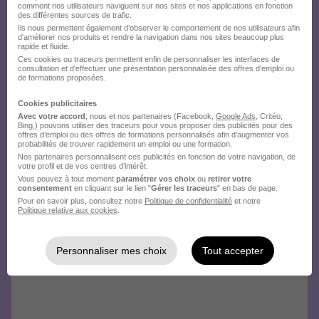
comment nos utilisateurs naviguent sur nos sites et nos applications en fonction
des différentes sources de trafic.
Ils nous permettent également d’observer le comportement de nos utilisateurs afin
d'améliorer nos produits et rendre la navigation dans nos sites beaucoup plus
rapide et fluide.
Ces cookies ou traceurs permettent enfin de personnaliser les interfaces de
consultation et d'effectuer une présentation personnalisée des offres d'emploi ou
de formations proposées.
Cookies publicitaires
Avec votre accord
, nous et nos partenaires (Facebook,
Google Ads
, Critéo,
Bing,) pouvons utiliser des traceurs pour vous proposer des publicités pour des
offres d’emploi ou des offres de formations personnalisés afin d’augmenter vos
probabilités de trouver rapidement un emploi ou une formation.
Nos partenaires personnalisent ces publicités en fonction de votre navigation, de
votre profil et de vos centres d’intérêt.
Vous pouvez à tout moment
paramétrer vos choix
ou
retirer votre
consentement
en cliquant sur le lien "
Gérer les traceurs
" en bas de page.
Pour en savoir plus, consultez notre
Politique de confidentialité
et notre
Politique relative aux cookies
.
Personnaliser mes choix
Tout accepter