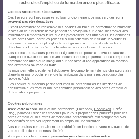
recherche d’emploi ou de formation encore plus efficace.
Cookies strictement nécessaires
Ces traceurs sont nécessaires au bon fonctionnement de nos services et
ne
peuvent pas être désactivés
.
Il s'agit notamment
de l'ensemble des cookies ou traceurs
permettant de maintenir
la session de l'utilisateur active pendant sa navigation sur le site, de stocker des
informations temporaires telles que les préférences des utilisateurs, les annonces
ou les offres vues, gérer les processus d'identification de l'utilisateur, vérifier s'il
est connecté ou non, et plus globalement garantir la sécurité du site web en
détectant les tentatives d'accès frauduleux ou les violations de sécurité.
Ces cookies ou traceurs permettent également de piloter et suivre les sources
Ces offres pourraient aussi
d'acquisition d'audience en utilisant un identifiant unique permettant de comprendre
comment nos utilisateurs naviguent sur nos sites et nos applications en fonction
vous intéresser
des différentes sources de trafic.
Ils nous permettent également d’observer le comportement de nos utilisateurs afin
d'améliorer nos produits et rendre la navigation dans nos sites beaucoup plus
rapide et fluide.
Ces cookies ou traceurs permettent enfin de personnaliser les interfaces de
consultation et d'effectuer une présentation personnalisée des offres d'emploi ou
de formations proposées.
Cookies publicitaires
Chef d'Équipe Entretien Espaces
Avec votre accord
, nous et nos partenaires (Facebook,
Google Ads
, Critéo,
Bing,) pouvons utiliser des traceurs pour vous proposer des publicités pour des
Verts H/F
offres d’emploi ou des offres de formations personnalisés afin d’augmenter vos
probabilités de trouver rapidement un emploi ou une formation.
Main Verte
Nos partenaires personnalisent ces publicités en fonction de votre navigation, de
votre profil et de vos centres d’intérêt.
Vous pouvez à tout moment
paramétrer vos choix
ou
retirer votre
Morancé - 69
CDI
2 300 - 2 600 € / mois