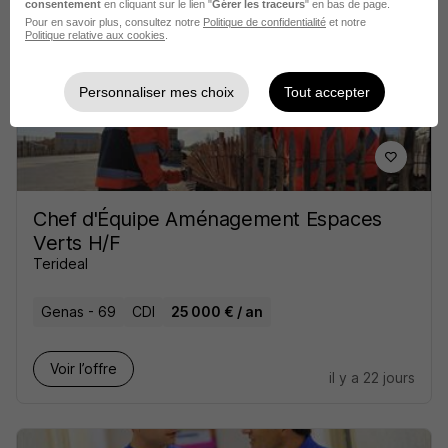
consentement
en cliquant sur le lien "
Gérer les traceurs
" en bas de page.
Pour en savoir plus, consultez notre
Politique de confidentialité
et notre
Politique relative aux cookies
.
Voir l’offre
il y a 2 jours
Personnaliser mes choix
Tout accepter
Chef d'Équipe Aménagement Espaces
Verts H/F
Terideal
Genas - 69
CDI
25 000 € / an
Voir l’offre
il y a 22 jours