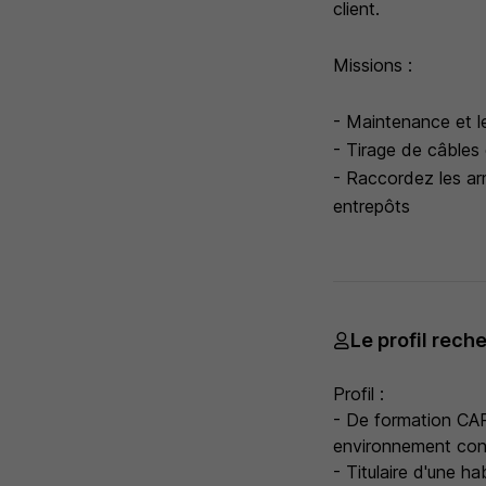
client.
Missions :
- Maintenance et l
- Tirage de câbles
- Raccordez les arm
entrepôts
Le profil rech
Profil :
- De formation CAP
environnement co
- Titulaire d'une h