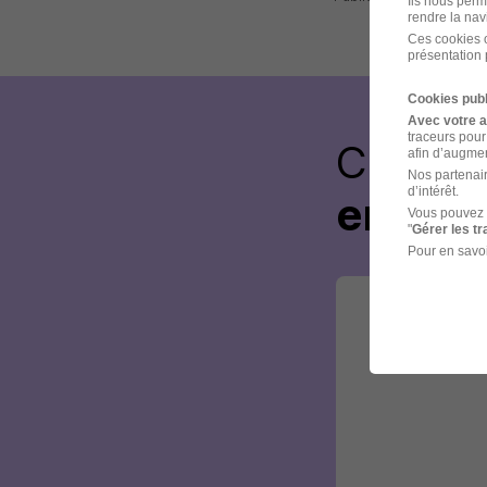
Ils nous perm
rendre la nav
Ces cookies o
présentation 
Cookies publ
Avec votre 
traceurs pour
Créez 
afin d’augmen
Nos partenair
d’intérêt.
envoye
Vous pouvez 
"
Gérer les t
Pour en savoi