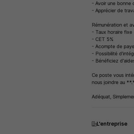
- Avoir une bonne 
- Apprécier de trava
Rémunération et a
- Taux horaire fix
- CET 5%
- Acompte de paye 
- Possibilité d'inté
- Bénéficiez d'aide
Ce poste vous inté
nous joindre au **.*
Adéquat, Simplemen
L'entreprise