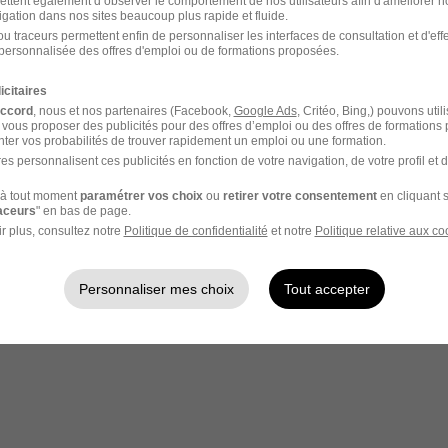
ettent également d’observer le comportement de nos utilisateurs afin d'améliorer no
igation dans nos sites beaucoup plus rapide et fluide.
u traceurs permettent enfin de personnaliser les interfaces de consultation et d'eff
personnalisée des offres d'emploi ou de formations proposées.
icitaires
accord
, nous et nos partenaires (Facebook,
Google Ads
, Critéo, Bing,) pouvons util
 vous proposer des publicités pour des offres d’emploi ou des offres de formations
votre compte Hellowork 
ter vos probabilités de trouver rapidement un emploi ou une formation.
es personnalisent ces publicités en fonction de votre navigation, de votre profil et 
z votre candidature !
à tout moment
paramétrer vos choix
ou
retirer votre consentement
en cliquant s
raceurs
" en bas de page.
r plus, consultez notre
Politique de confidentialité
et notre
Politique relative aux co
Personnaliser mes choix
Tout accepter