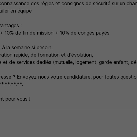
connaissance des règles et consignes de sécurité sur un chan
iller en équipe
vantages :
e + 10% de fin de mission + 10% de congés payés
à la semaine si besoin,
gration rapide, de formation et d'évolution,
s et de services dédiés (mutuelle, logement, garde enfant, d
resse ? Envoyez nous votre candidature, pour toutes questi
*.**.**.**.
t pour vous !