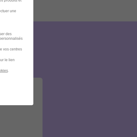
s produits et
ectuer une
iser des
 personnalisés
et
de vos centres
ur le lien
okies
.