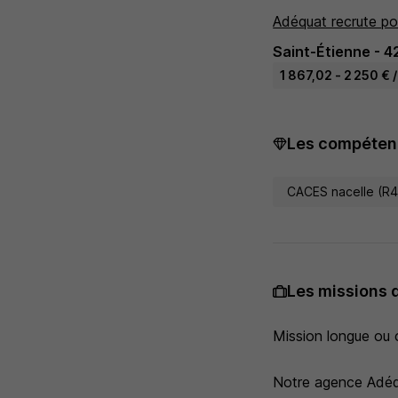
Adéquat recrute po
Saint-Étienne - 4
1 867,02 - 2 250 € 
Les compétenc
CACES nacelle (R
Les missions 
Mission longue ou c
Notre agence Adéqu