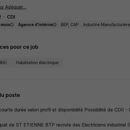
ur Adéquat...
2
CDI
/ mois
Agence d'intérim
BEP, CAP
Industrie Manufacturièr
es pour ce job
486)
Habilitation électrique
du poste
ourte durée selon profil et disponibilité Possibilité de CDII 
at de ST ETIENNE BTP recrute des Electriciens industriel (