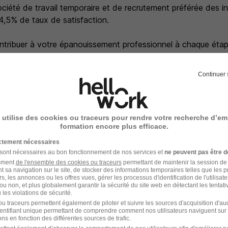
ociété de travail temporaire et de recrutement préférée des i
,5% de taux de satisfaction.
ntribuer à votre épanouissement professionnel à chaque étap
job qui vous plaît.
Continuer 
s en France pour vous accompagner dans votre recherche d'
imaire) dans tous les secteurs d'activité : Industrie, Logistiq
lic, Tertiaire...
 utilise des cookies ou traceurs pour rendre votre recherche d’em
formation encore plus efficace.
a politique Diversité et RSE, à compétences égales, toutes c
nnes en situation de handicap.
ictement nécessaires
 sont nécessaires au bon fonctionnement de nos services et
ne peuvent pas être d
amment
de l'ensemble des cookies ou traceurs
permettant de maintenir la session de l
eilleure expérience de recrutement ? Candidatez en quelques c
t sa navigation sur le site, de stocker des informations temporaires telles que les 
rs, les annonces ou les offres vues, gérer les processus d'identification de l'utilisateur,
ou non, et plus globalement garantir la sécurité du site web en détectant les tentati
les violations de sécurité.
u traceurs permettent également de piloter et suivre les sources d'acquisition d'a
identifiant unique permettant de comprendre comment nos utilisateurs naviguent sur 
ns en fonction des différentes sources de trafic.
 Réf : 0EG-5840