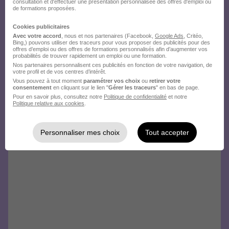
consultation et d'effectuer une présentation personnalisée des offres d'emploi ou
de formations proposées.
Cookies publicitaires
Avec votre accord
, nous et nos partenaires (Facebook,
Google Ads
, Critéo,
Bing,) pouvons utiliser des traceurs pour vous proposer des publicités pour des
offres d’emploi ou des offres de formations personnalisés afin d’augmenter vos
probabilités de trouver rapidement un emploi ou une formation.
Nos partenaires personnalisent ces publicités en fonction de votre navigation, de
votre profil et de vos centres d’intérêt.
Vous pouvez à tout moment
paramétrer vos choix
ou
retirer votre
consentement
en cliquant sur le lien "
Gérer les traceurs
" en bas de page.
Pour en savoir plus, consultez notre
Politique de confidentialité
et notre
Politique relative aux cookies
.
Personnaliser mes choix
Tout accepter