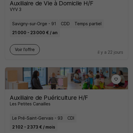
Auxiliaire de Vie à Domicile H/F
VYV 3
Savigny-sur-Orge - 91
CDD
Temps partiel
21 000 - 23 000 € / an
Voir l’offre
il y a 22 jours
Auxiliaire de Puériculture H/F
Les Petites Canailles
Le Pré-Saint-Gervais - 93
CDI
2 102 - 2 373 € / mois