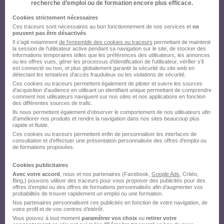
recherche d’emploi ou de formation encore plus efficace.
envoyez votre candidature !
Cookies strictement nécessaires
Ces traceurs sont nécessaires au bon fonctionnement de nos services et
ne
peuvent pas être désactivés
.
Il s'agit notamment
de l'ensemble des cookies ou traceurs
permettant de maintenir
la session de l'utilisateur active pendant sa navigation sur le site, de stocker des
informations temporaires telles que les préférences des utilisateurs, les annonces
ou les offres vues, gérer les processus d'identification de l'utilisateur, vérifier s'il
est connecté ou non, et plus globalement garantir la sécurité du site web en
détectant les tentatives d'accès frauduleux ou les violations de sécurité.
Ces cookies ou traceurs permettent également de piloter et suivre les sources
d'acquisition d'audience en utilisant un identifiant unique permettant de comprendre
comment nos utilisateurs naviguent sur nos sites et nos applications en fonction
des différentes sources de trafic.
Ils nous permettent également d’observer le comportement de nos utilisateurs afin
d'améliorer nos produits et rendre la navigation dans nos sites beaucoup plus
rapide et fluide.
Ces cookies ou traceurs permettent enfin de personnaliser les interfaces de
consultation et d'effectuer une présentation personnalisée des offres d'emploi ou
de formations proposées.
Cookies publicitaires
Avec votre accord
, nous et nos partenaires (Facebook,
Google Ads
, Critéo,
Bing,) pouvons utiliser des traceurs pour vous proposer des publicités pour des
offres d’emploi ou des offres de formations personnalisés afin d’augmenter vos
probabilités de trouver rapidement un emploi ou une formation.
Nos partenaires personnalisent ces publicités en fonction de votre navigation, de
votre profil et de vos centres d’intérêt.
Vous pouvez à tout moment
paramétrer vos choix
ou
retirer votre