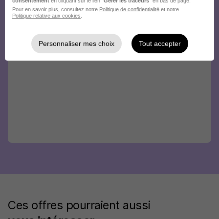
consentement
en cliquant sur le lien "
Gérer les traceurs
" en bas de page.
Pour en savoir plus, consultez notre
Politique de confidentialité
et notre
Politique relative aux cookies
.
Personnaliser mes choix
Tout accepter
Ces offres pourraient aussi