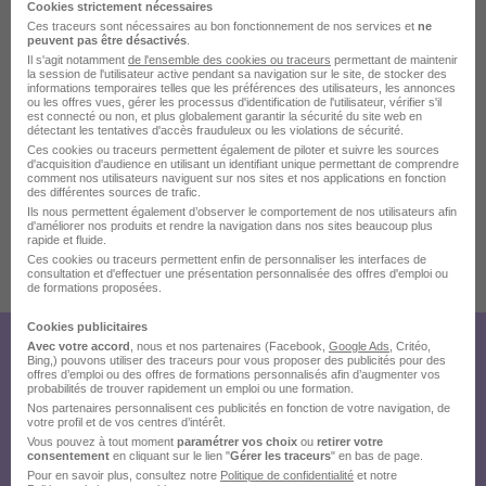
Cookies strictement nécessaires
conseils en recrutements de cadres, experts et de
Ces traceurs sont nécessaires au bon fonctionnement de nos services et
ne
peuvent pas être désactivés
.
dirigeants qui interviennent pour le compte de clients
Il s'agit notamment
de l'ensemble des cookies ou traceurs
permettant de maintenir
spécialisés dans l'Acte de Construire (ingénierie,
la session de l'utilisateur active pendant sa navigation sur le site, de stocker des
informations temporaires telles que les préférences des utilisateurs, les annonces
entreprises, maîtrise d'ouvrages, industries BTP) en
ou les offres vues, gérer les processus d'identification de l'utilisateur, vérifier s'il
est connecté ou non, et plus globalement garantir la sécurité du site web en
France et dans quelques régions du Monde.
détectant les tentatives d'accès frauduleux ou les violations de sécurité.
Ces cookies ou traceurs permettent également de piloter et suivre les sources
Bureaux : Nantes, Paris et Lyon
d'acquisition d'audience en utilisant un identifiant unique permettant de comprendre
www.boisdronetassocies.fr
comment nos utilisateurs naviguent sur nos sites et nos applications en fonction
des différentes sources de trafic.
Ils nous permettent également d’observer le comportement de nos utilisateurs afin
d'améliorer nos produits et rendre la navigation dans nos sites beaucoup plus
rapide et fluide.
Publiée le 31/07/2026 - Réf : 1347143/13306421
Ces cookies ou traceurs permettent enfin de personnaliser les interfaces de
consultation et d'effectuer une présentation personnalisée des offres d'emploi ou
CDPCEMTEIDCBET/45O
de formations proposées.
Cookies publicitaires
Avec votre accord
, nous et nos partenaires (Facebook,
Google Ads
, Critéo,
Créez votre compte Hellowork et
Bing,) pouvons utiliser des traceurs pour vous proposer des publicités pour des
offres d’emploi ou des offres de formations personnalisés afin d’augmenter vos
probabilités de trouver rapidement un emploi ou une formation.
envoyez votre candidature !
Nos partenaires personnalisent ces publicités en fonction de votre navigation, de
votre profil et de vos centres d’intérêt.
Vous pouvez à tout moment
paramétrer vos choix
ou
retirer votre
consentement
en cliquant sur le lien "
Gérer les traceurs
" en bas de page.
Pour en savoir plus, consultez notre
Politique de confidentialité
et notre