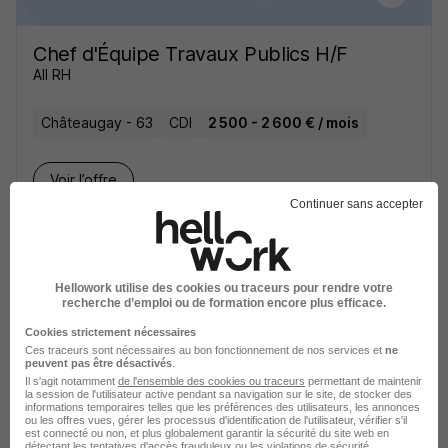
Chef d'Équipe Travaux Publics H/F
All RH
Châteaugay - 63
CDI
2 500 - 2 600 € / mois
Voir l’offre
il y a 10 jours
Continuer sans accepter
Hellowork utilise des cookies ou traceurs pour rendre votre
recherche d’emploi ou de formation encore plus efficace.
Cookies strictement nécessaires
Femme de Ménage chez des
Ces traceurs sont nécessaires au bon fonctionnement de nos services et
ne
Particuliers H/F
peuvent pas être désactivés
.
Il s'agit notamment
de l'ensemble des cookies ou traceurs
permettant de maintenir
SHIVA
la session de l'utilisateur active pendant sa navigation sur le site, de stocker des
informations temporaires telles que les préférences des utilisateurs, les annonces
ou les offres vues, gérer les processus d'identification de l'utilisateur, vérifier s'il
Châteaugay - 63
CDD
12,93 - 15 € / heure
est connecté ou non, et plus globalement garantir la sécurité du site web en
détectant les tentatives d'accès frauduleux ou les violations de sécurité.