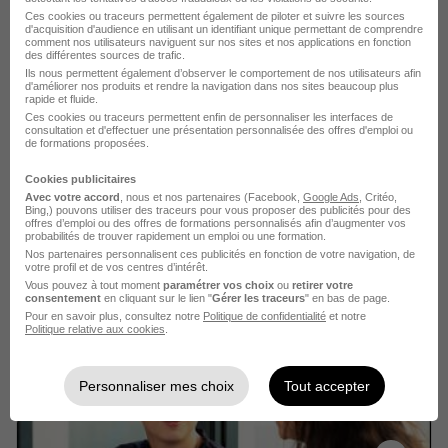
Ces cookies ou traceurs permettent également de piloter et suivre les sources
d'acquisition d'audience en utilisant un identifiant unique permettant de comprendre
Voir l’offre
comment nos utilisateurs naviguent sur nos sites et nos applications en fonction
il y a 10 jours
des différentes sources de trafic.
Ils nous permettent également d’observer le comportement de nos utilisateurs afin
d'améliorer nos produits et rendre la navigation dans nos sites beaucoup plus
rapide et fluide.
Ces cookies ou traceurs permettent enfin de personnaliser les interfaces de
consultation et d'effectuer une présentation personnalisée des offres d'emploi ou
de formations proposées.
Cookies publicitaires
Avec votre accord
, nous et nos partenaires (Facebook,
Google Ads
, Critéo,
Prof Particulier de Français à Domicile
Bing,) pouvons utiliser des traceurs pour vous proposer des publicités pour des
offres d’emploi ou des offres de formations personnalisés afin d’augmenter vos
à Châteaugay H/F
probabilités de trouver rapidement un emploi ou une formation.
Acadomia
Nos partenaires personnalisent ces publicités en fonction de votre navigation, de
votre profil et de vos centres d’intérêt.
Vous pouvez à tout moment
paramétrer vos choix
ou
retirer votre
Châteaugay - 63
CDD
18,45 - 22,30 € / heure
consentement
en cliquant sur le lien "
Gérer les traceurs
" en bas de page.
Pour en savoir plus, consultez notre
Politique de confidentialité
et notre
Politique relative aux cookies
.
Voir l’offre
il y a 11 jours
Personnaliser mes choix
Tout accepter