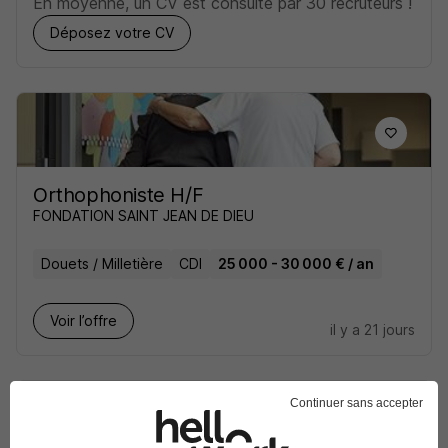
En moyenne, un CV est consulté par 30 recruteurs !
Déposez votre CV
Orthophoniste H/F
FONDATION SAINT JEAN DE DIEU
Douets / Milletière
CDI
25 000 - 30 000 € / an
Voir l’offre
il y a 21 jours
Continuer sans accepter