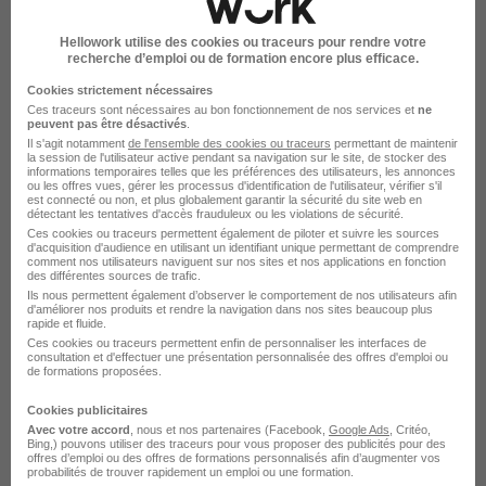
Créez une alerte
Hellowork utilise des cookies ou traceurs pour rendre votre
recherche d’emploi ou de formation encore plus efficace.
Soyez alerté des nouvelles offres pour cette
Cookies strictement nécessaires
recherche dès leur parution.
Ces traceurs sont nécessaires au bon fonctionnement de nos services et
ne
peuvent pas être désactivés
.
Il s'agit notamment
de l'ensemble des cookies ou traceurs
permettant de maintenir
Créer mon alerte
la session de l'utilisateur active pendant sa navigation sur le site, de stocker des
informations temporaires telles que les préférences des utilisateurs, les annonces
ou les offres vues, gérer les processus d'identification de l'utilisateur, vérifier s'il
est connecté ou non, et plus globalement garantir la sécurité du site web en
En cliquant sur "Créer mon alerte", vous acceptez les
détectant les tentatives d'accès frauduleux ou les violations de sécurité.
CGU
et déclarez avoir pris connaissance de la
Ces cookies ou traceurs permettent également de piloter et suivre les sources
politique de protection des données du site
d'acquisition d'audience en utilisant un identifiant unique permettant de comprendre
comment nos utilisateurs naviguent sur nos sites et nos applications en fonction
hellowork.com.
des différentes sources de trafic.
Ils nous permettent également d’observer le comportement de nos utilisateurs afin
d'améliorer nos produits et rendre la navigation dans nos sites beaucoup plus
rapide et fluide.
Ces cookies ou traceurs permettent enfin de personnaliser les interfaces de
consultation et d'effectuer une présentation personnalisée des offres d'emploi ou
de formations proposées.
Cookies publicitaires
Avec votre accord
, nous et nos partenaires (Facebook,
Google Ads
, Critéo,
Élargissez votre recherche
Bing,) pouvons utiliser des traceurs pour vous proposer des publicités pour des
offres d’emploi ou des offres de formations personnalisés afin d’augmenter vos
probabilités de trouver rapidement un emploi ou une formation.
Emploi Douets / Milletière