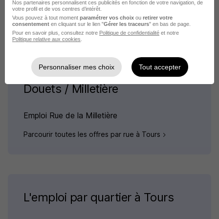
Nos partenaires personnalisent ces publicités en fonction de votre navigation, de
votre profil et de vos centres d’intérêt.
Emploi Tours
Vous pouvez à tout moment
paramétrer vos choix
ou
retirer votre
consentement
en cliquant sur le lien "
Gérer les traceurs
" en bas de page.
Pour en savoir plus, consultez notre
Politique de confidentialité
et notre
Politique relative aux cookies
.
Personnaliser mes choix
Tout accepter
L'emploi par rue pour le quartier
Douets / Milletière
Emploi Rue de la Milletière
Parcourir toutes les offres par rue à Tours
L'emploi par quartier à Tours