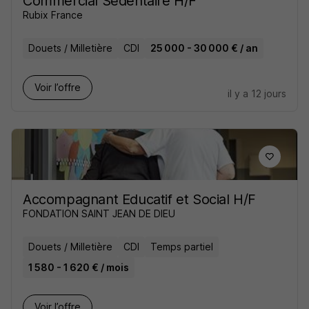
Commercial Sédentaire H/F
Rubix France
Douets / Milletière
CDI
25 000 - 30 000 € / an
Voir l’offre
il y a 12 jours
Accompagnant Educatif et Social H/F
FONDATION SAINT JEAN DE DIEU
Douets / Milletière
CDI
Temps partiel
1 580 - 1 620 € / mois
Voir l’offre