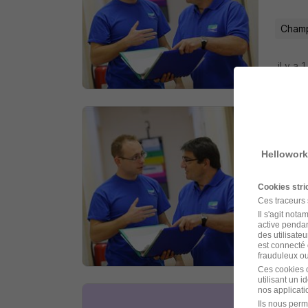
Champ
il y a 1
Agen
H/F
Hellowork
Voies 
Cookies str
Ces traceurs
Longe
Il s'agit not
active pendan
des utilisateu
il y a 
est connecté 
frauduleux ou 
Ces cookies o
utilisant un 
nos applicatio
Ils nous perm