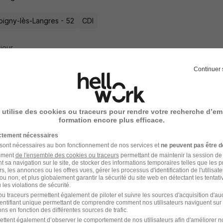
igny-lès-Langres - 52
CDI
 jour
Continuer 
t de Maintenance des Ouvrages du Canal
 utilise des cookies ou traceurs pour rendre votre recherche d’em
formation encore plus efficace.
Navigables de France
ictement nécessaires
 sont nécessaires au bon fonctionnement de nos services et
ne peuvent pas être d
au-Percey - 52
CDI
amment
de l'ensemble des cookies ou traceurs
permettant de maintenir la session de l
t sa navigation sur le site, de stocker des informations temporaires telles que les 
rs, les annonces ou les offres vues, gérer les processus d'identification de l'utilisateur,
4 jours
ou non, et plus globalement garantir la sécurité du site web en détectant les tentati
les violations de sécurité.
u traceurs permettent également de piloter et suivre les sources d'acquisition d'a
identifiant unique permettant de comprendre comment nos utilisateurs naviguent sur 
ns en fonction des différentes sources de trafic.
ettent également d’observer le comportement de nos utilisateurs afin d'améliorer no