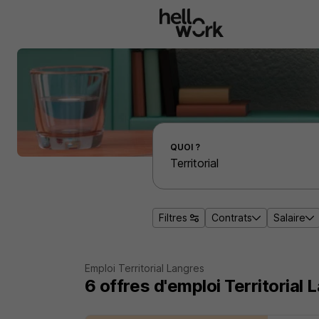
Aller au contenu principal
Effectuer une recherche d'emploi par localité
QUOI ?
Filtres
Contrats
Salaire
Emploi Territorial Langres
6
offres d'emploi
Territorial 