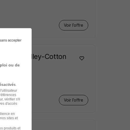
Voir l’offre
sans accepter
 Sud Heuilley-Cotton
ploi ou de
ésactivés
.
'utilisateur
préférences
 vérifier s'il
Voir l’offre
ves d'accès
udience en
nos sites et
s produits et