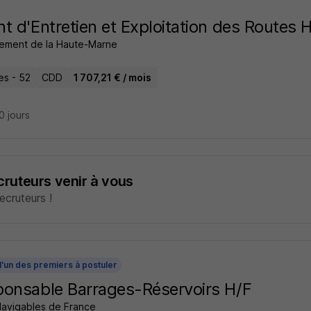
t d'Entretien et Exploitation des Routes 
ement de la Haute-Marne
es - 52
CDD
1 707,21 € / mois
20 jours
ecruteurs venir à vous
cruteurs !
l'un des premiers à postuler
onsable Barrages-Réservoirs H/F
Navigables de France