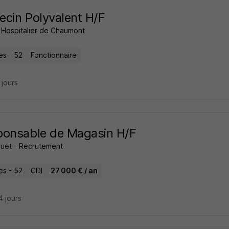
cin Polyvalent H/F
 Hospitalier de Chaumont
es - 52
Fonctionnaire
8 jours
ponsable de Magasin H/F
ouet - Recrutement
es - 52
CDI
27 000 € / an
14 jours