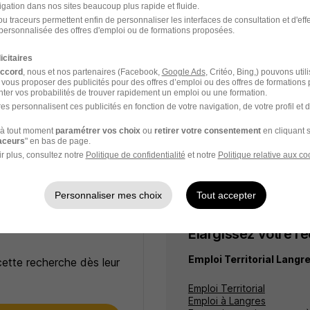
t d'Exploitation et d'Entretien des Routes
igation dans nos sites beaucoup plus rapide et fluide.
u traceurs permettent enfin de personnaliser les interfaces de consultation et d'eff
rtemental de la Haute-Marne H/F
personnalisée des offres d'emploi ou de formations proposées.
ls départementaux
icitaires
accord
, nous et nos partenaires (Facebook,
Google Ads
, Critéo, Bing,) pouvons util
s-Geosmes - 52
Fonctionnaire
1 801,74 € / mois
 vous proposer des publicités pour des offres d’emploi ou des offres de formations
ter vos probabilités de trouver rapidement un emploi ou une formation.
es personnalisent ces publicités en fonction de votre navigation, de votre profil et 
16 jours
à tout moment
paramétrer vos choix
ou
retirer votre consentement
en cliquant s
raceurs
" en bas de page.
r plus, consultez notre
Politique de confidentialité
et notre
Politique relative aux co
Personnaliser mes choix
Tout accepter
Élargissez votre r
Emploi Territorial Langr
cette recherche dès leur
Emploi Territorial
Emploi à Langres