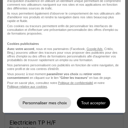
d'acquisition d'audience en utilisant un identifiant unique permettant de comprendre
comment nos utilisateurs naviguent sur nos sites et nos applications en fonction
des différentes sources de trafic.
Ils nous permettent également d’observer le comportement de nos utilisateurs afin
d'améliorer nos produits et rendre la navigation dans nos sites beaucoup plus
rapide et fluide.
Ces cookies ou traceurs permettent enfin de personnaliser les interfaces de
consultation et d'effectuer une présentation personnalisée des offres d'emploi ou
Ouvrier Agencement Interieur Soliste
de formations proposées.
H/F
Cookies publicitaires
Fleche Interim
Avec votre accord
, nous et nos partenaires (Facebook,
Google Ads
, Critéo,
Bing,) pouvons utiliser des traceurs pour vous proposer des publicités pour des
offres d’emploi ou des offres de formations personnalisés afin d’augmenter vos
Plélo - 22
Intérim
30 jours
probabilités de trouver rapidement un emploi ou une formation.
Nos partenaires personnalisent ces publicités en fonction de votre navigation, de
votre profil et de vos centres d’intérêt.
Vous pouvez à tout moment
paramétrer vos choix
ou
retirer votre
Voir l’offre
consentement
en cliquant sur le lien "
Gérer les traceurs
" en bas de page.
il y a 6 jours
Pour en savoir plus, consultez notre
Politique de confidentialité
et notre
Politique relative aux cookies
.
Personnaliser mes choix
Tout accepter
Electricien TP H/F