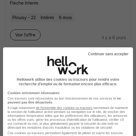
Fleche Interim
Plouisy - 22
Intérim
6 mois
Voir l’offre
il y a 6 jours
Continuer sans accepter
Hellowork utilise des cookies ou traceurs pour rendre votre
Manutentionnaire BTP H/F
recherche d’emploi ou de formation encore plus efficace.
Fleche Interim
Cookies strictement nécessaires
Ces traceurs sont nécessaires au bon fonctionnement de nos services et
ne
peuvent pas être désactivés
.
Plélo - 22
Intérim
6 mois
Il s'agit notamment
de l'ensemble des cookies ou traceurs
permettant de maintenir
la session de l'utilisateur active pendant sa navigation sur le site, de stocker des
informations temporaires telles que les préférences des utilisateurs, les annonces
ou les offres vues, gérer les processus d'identification de l'utilisateur, vérifier s'il
Voir l’offre
est connecté ou non, et plus globalement garantir la sécurité du site web en
il y a 6 jours
détectant les tentatives d'accès frauduleux ou les violations de sécurité.
Ces cookies ou traceurs permettent également de piloter et suivre les sources