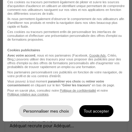
Ces cookies ou traceurs permettent également de piloter et suivre les sources
d'acquisition d'audience en utilisant un identifiant unique permettant de comprendre
comment nos utilisateurs naviguent sur nos sites et nos applications en fonction
des différentes sources de trafic.
Ils nous permettent également d’observer le comportement de nos utilisateurs afin
d'améliorer nos produits et rendre la navigation dans nos sites beaucoup plus
rapide et fluide.
Ces cookies ou traceurs permettent enfin de personnaliser les interfaces de
Chef d'Équipe Électricien H/F
consultation et d'effectuer une présentation personnalisée des offres d'emploi ou
de formations proposées.
Adéquat recrute pour Adéquat...
Cookies publicitaires
Dole - 39
CDI
2 251 - 2 750 € / mois
Avec votre accord
, nous et nos partenaires (Facebook,
Google Ads
, Critéo,
Bing,) pouvons utiliser des traceurs pour vous proposer des publicités pour des
offres d’emploi ou des offres de formations personnalisés afin d’augmenter vos
probabilités de trouver rapidement un emploi ou une formation.
Voir l’offre
Nos partenaires personnalisent ces publicités en fonction de votre navigation, de
il y a 11 jours
votre profil et de vos centres d’intérêt.
Vous pouvez à tout moment
paramétrer vos choix
ou
retirer votre
consentement
en cliquant sur le lien "
Gérer les traceurs
" en bas de page.
Pour en savoir plus, consultez notre
Politique de confidentialité
et notre
Politique relative aux cookies
.
Personnaliser mes choix
Tout accepter
Chauffeur PL H/F
Adéquat recrute pour Adéquat...