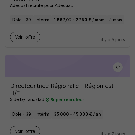
Adéquat recrute pour Adéquat...
Dole - 39
Intérim
1 867,02 - 2 250 € / mois
3 mois
Voir l’offre
il y a 5 jours
Directeur·trice Régional·e - Région est
H/F
Side by randstad
Super recruteur
Dole - 39
Intérim
35 000 - 45 000 € / an
Voir l’offre
il y a 7 jours