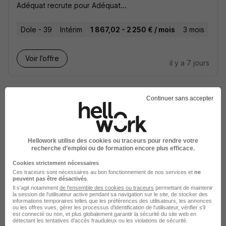
Adéquat recrute pour Adéquat...
Dole - 39
Intérim
1 867,02 - 2 250 € / mois
3 mois
Voir l’offre
il y a 7 jours
Continuer sans accepter
Aide Maçon H/F
Hellowork utilise des cookies ou traceurs pour rendre votre
recherche d’emploi ou de formation encore plus efficace.
Adéquat recrute pour Adéquat...
Cookies strictement nécessaires
Ces traceurs sont nécessaires au bon fonctionnement de nos services et
ne
Dole - 39
Intérim
2 251 - 2 750 € / mois
3 mois
peuvent pas être désactivés
.
Il s'agit notamment
de l'ensemble des cookies ou traceurs
permettant de maintenir
la session de l'utilisateur active pendant sa navigation sur le site, de stocker des
informations temporaires telles que les préférences des utilisateurs, les annonces
Voir l’offre
il y a 9 jours
ou les offres vues, gérer les processus d'identification de l'utilisateur, vérifier s'il
est connecté ou non, et plus globalement garantir la sécurité du site web en
détectant les tentatives d'accès frauduleux ou les violations de sécurité.