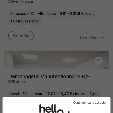
AXA en France
Suresnes - 92
Alternance
861 - 2 206 € / mois
Télétravail partiel
Voir l’offre
il y a 19 heures
Demenageur Manutentionnaire H/F
DPS interim
Laval - 53
Intérim
12,02 - 13,47 € / heure
1 jour
Continuer sans accepter
Voir l’offre
il y a 19 heures