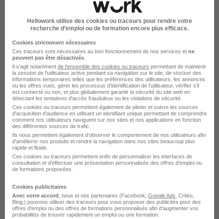
Hellowork utilise des cookies ou traceurs pour rendre votre
recherche d’emploi ou de formation encore plus efficace.
Cookies strictement nécessaires
Ces traceurs sont nécessaires au bon fonctionnement de nos services et
ne
peuvent pas être désactivés
.
Il s'agit notamment
de l'ensemble des cookies ou traceurs
permettant de maintenir
Soyez l'un des premiers à postuler
la session de l'utilisateur active pendant sa navigation sur le site, de stocker des
informations temporaires telles que les préférences des utilisateurs, les annonces
Ingenieur de Production Réseaux IP
ou les offres vues, gérer les processus d'identification de l'utilisateur, vérifier s'il
est connecté ou non, et plus globalement garantir la sécurité du site web en
H/F
détectant les tentatives d'accès frauduleux ou les violations de sécurité.
Orange
Ces cookies ou traceurs permettent également de piloter et suivre les sources
d'acquisition d'audience en utilisant un identifiant unique permettant de comprendre
comment nos utilisateurs naviguent sur nos sites et nos applications en fonction
des différentes sources de trafic.
Issy-les-Moulineaux - 92
CDI
Ils nous permettent également d’observer le comportement de nos utilisateurs afin
d'améliorer nos produits et rendre la navigation dans nos sites beaucoup plus
55 000 - 60 000 € / an
Télétravail partiel
rapide et fluide.
Ces cookies ou traceurs permettent enfin de personnaliser les interfaces de
consultation et d'effectuer une présentation personnalisée des offres d'emploi ou
de formations proposées.
Voir l’offre
il y a 1 jour
Cookies publicitaires
Avec votre accord
, nous et nos partenaires (Facebook,
Google Ads
, Critéo,
Bing,) pouvons utiliser des traceurs pour vous proposer des publicités pour des
offres d’emploi ou des offres de formations personnalisés afin d’augmenter vos
probabilités de trouver rapidement un emploi ou une formation.