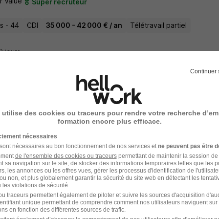
r Value
Super recruteur
s - 44
CDI
35 000 - 42 000 € / an
Télétravail partiel
10 jours
Continuer 
nicien Itinérant Maintenance d'Automates
Minit
Super recruteur
 utilise des cookies ou traceurs pour rendre votre recherche d’em
formation encore plus efficace.
s - 44
CDI
24 000 - 30 000,03 € / an
ictement nécessaires
 sont nécessaires au bon fonctionnement de nos services et
ne peuvent pas être d
amment
de l'ensemble des cookies ou traceurs
permettant de maintenir la session de l
23 jours
t sa navigation sur le site, de stocker des informations temporaires telles que les 
rs, les annonces ou les offres vues, gérer les processus d'identification de l'utilisateur,
ou non, et plus globalement garantir la sécurité du site web en détectant les tentati
les violations de sécurité.
u traceurs permettent également de piloter et suivre les sources d'acquisition d'a
identifiant unique permettant de comprendre comment nos utilisateurs naviguent sur 
nicien Itinérant SAV H/F
ns en fonction des différentes sources de trafic.