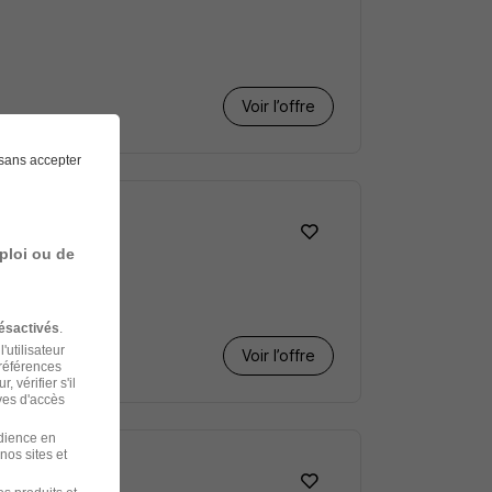
Voir l’offre
sans accepter
 H/F
ploi ou de
ésactivés
.
'utilisateur
Voir l’offre
préférences
 vérifier s'il
ves d'accès
udience en
nos sites et