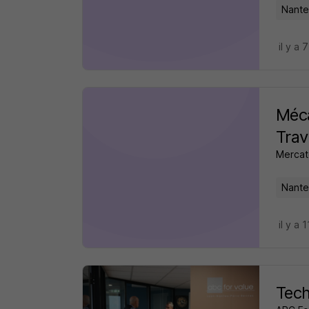
Nante
il y a 
Méca
Trav
Mercat
Nante
il y a 
Tech