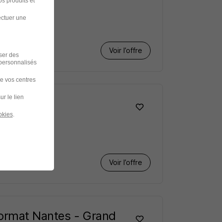
s produits et
ectuer une
Voir l’offre
iser des
 personnalisés
de vos centres
ur le lien
okies
.
Voir l’offre
Format Nantes - Grand