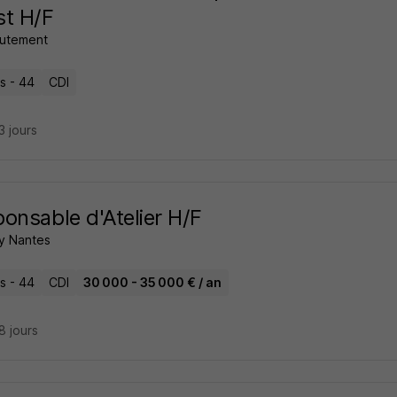
st H/F
rutement
s - 44
CDI
23 jours
onsable d'Atelier H/F
y Nantes
s - 44
CDI
30 000 - 35 000 € / an
28 jours