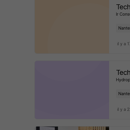
Tech
Ir Cons
Nante
il y a 
Tech
Hydrop
Nante
il y a 