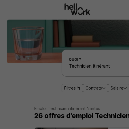
Aller au contenu principal
Effectuer une recherche d'emploi par localité
QUOI ?
Filtres
Contrats
Salaire
Emploi Technicien itinérant Nantes
26
offres d'emploi
Technicien