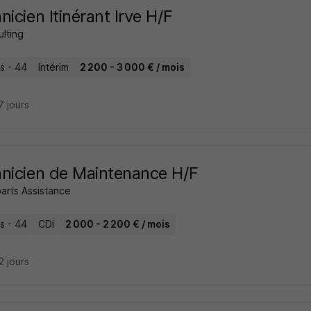
nicien Itinérant Irve H/F
ulting
s - 44
Intérim
2 200 - 3 000 € / mois
17 jours
nicien de Maintenance H/F
arts Assistance
s - 44
CDI
2 000 - 2 200 € / mois
22 jours