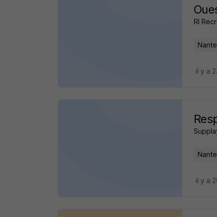
Oue
Rl Rec
Nante
il y a 
Resp
Suppla
Nante
il y a 