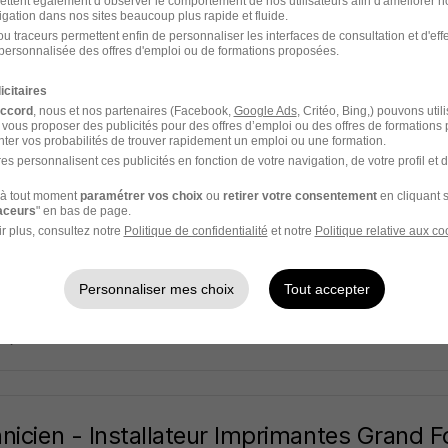
ettent également d’observer le comportement de nos utilisateurs afin d'améliorer no
ad professional
igation dans nos sites beaucoup plus rapide et fluide.
u traceurs permettent enfin de personnaliser les interfaces de consultation et d'eff
personnalisée des offres d'emploi ou de formations proposées.
s - 44
CDI
28 000 - 30 000 € / an
icitaires
18 jours
accord
, nous et nos partenaires (Facebook,
Google Ads
, Critéo, Bing,) pouvons util
 vous proposer des publicités pour des offres d’emploi ou des offres de formations
ter vos probabilités de trouver rapidement un emploi ou une formation.
es personnalisent ces publicités en fonction de votre navigation, de votre profil et 
à tout moment
paramétrer vos choix
ou
retirer votre consentement
en cliquant s
nicien Itinérant SAV et Formation H/F
raceurs
" en bas de page.
r plus, consultez notre
Politique de confidentialité
et notre
Politique relative aux co
s - 44
CDI
Personnaliser mes choix
Tout accepter
25 jours
nicien - Installateur Imprimantes Grand 