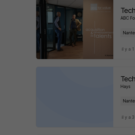
Tech
ABC Fo
Nante
il y a 1
Tech
Hays
Nante
il y a 