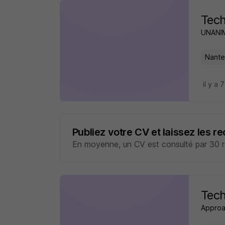
Tech
UNANIM
Nante
il y a 
Publiez votre CV et laissez les r
En moyenne, un CV est consulté par 30 re
Tech
Approa