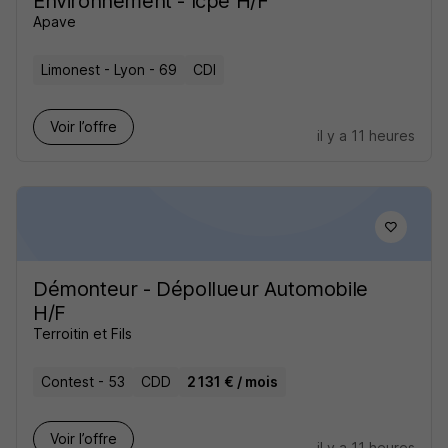
Environnement - Icpe H/F
Apave
Limonest - Lyon - 69
CDI
Voir l’offre
il y a 11 heures
Démonteur - Dépollueur Automobile
H/F
Terroitin et Fils
Contest - 53
CDD
2 131 € / mois
Voir l’offre
il y a 11 heures