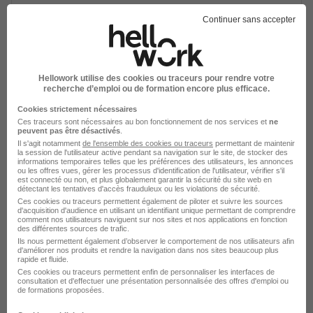
Mécanicien Démonteur Dépollueur
Continuer sans accepter
Automobile H/F
Norman 50 Interim - Saint-Hilaire-du-Harcouët
Juvigny les Vallées - 50
Hellowork utilise des cookies ou traceurs pour rendre votre
Intérim
6 mois
recherche d’emploi ou de formation encore plus efficace.
Cookies strictement nécessaires
Voir l’offre
Ces traceurs sont nécessaires au bon fonctionnement de nos services et
ne
il y a 4 jours
peuvent pas être désactivés
.
Il s'agit notamment
de l'ensemble des cookies ou traceurs
permettant de maintenir
la session de l'utilisateur active pendant sa navigation sur le site, de stocker des
informations temporaires telles que les préférences des utilisateurs, les annonces
ou les offres vues, gérer les processus d'identification de l'utilisateur, vérifier s'il
est connecté ou non, et plus globalement garantir la sécurité du site web en
détectant les tentatives d'accès frauduleux ou les violations de sécurité.
Ces cookies ou traceurs permettent également de piloter et suivre les sources
d'acquisition d'audience en utilisant un identifiant unique permettant de comprendre
comment nos utilisateurs naviguent sur nos sites et nos applications en fonction
des différentes sources de trafic.
Chef de Projets Ssp et Travaux de
Ils nous permettent également d’observer le comportement de nos utilisateurs afin
Dépollution H/F
d'améliorer nos produits et rendre la navigation dans nos sites beaucoup plus
rapide et fluide.
Cette entreprise souhaite rester anonyme
Ces cookies ou traceurs permettent enfin de personnaliser les interfaces de
consultation et d'effectuer une présentation personnalisée des offres d'emploi ou
de formations proposées.
Hauts-de-Seine - 92
CDI