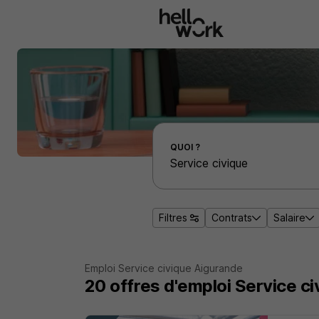
Aller au contenu principal
Effectuer une recherche d'emploi par localité
QUOI ?
Filtres
Contrats
Salaire
Emploi Service civique Aigurande
20
offres d'emploi
Service ci