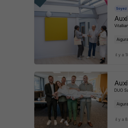
Soyez 
Auxi
Vitalli
Aigur
il y a 
Auxi
DUO S
Aigur
il y a 