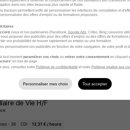
ettent également d’observer le comportement de nos utilisateurs afin d'améliorer no
igation dans nos sites beaucoup plus rapide et fluide.
u traceurs permettent enfin de personnaliser les interfaces de consultation et d'eff
personnalisée des offres d'emploi ou de formations proposées.
l'un des premiers à postuler
icitaires
liaire de Vie H/F
accord
, nous et nos partenaires (Facebook,
Google Ads
, Critéo, Bing,) pouvons util
ance
 vous proposer des publicités pour des offres d’emploi ou des offres de formations
ter vos probabilités de trouver rapidement un emploi ou une formation.
es personnalisent ces publicités en fonction de votre navigation, de votre profil et 
Plantaire - 36
CDI
12,31 € / heure
à tout moment
paramétrer vos choix
ou
retirer votre consentement
en cliquant s
raceurs
" en bas de page.
 20 heures
r plus, consultez notre
Politique de confidentialité
et notre
Politique relative aux co
Personnaliser mes choix
Tout accepter
l'un des premiers à postuler
liaire de Vie H/F
ance
nes - 36
CDI
12,31 € / heure