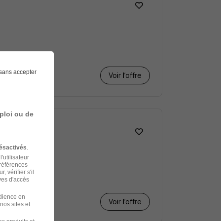
sans accepter
Voir l’offre
ploi ou de
ésactivés
.
'utilisateur
préférences
 vérifier s'il
ves d'accès
udience en
Voir l’offre
nos sites et