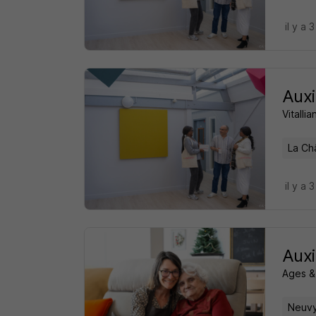
il y a 
Auxi
Vitalli
La Ch
il y a 
Auxi
Ages &
Neuvy