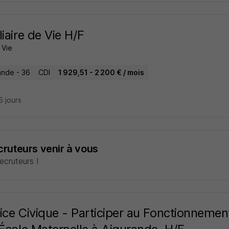
liaire de Vie H/F
 Vie
ande - 36
CDI
1 929,51 - 2 200 € / mois
15 jours
ecruteurs venir à vous
cruteurs !
ice Civique - Participer au Fonctionnement