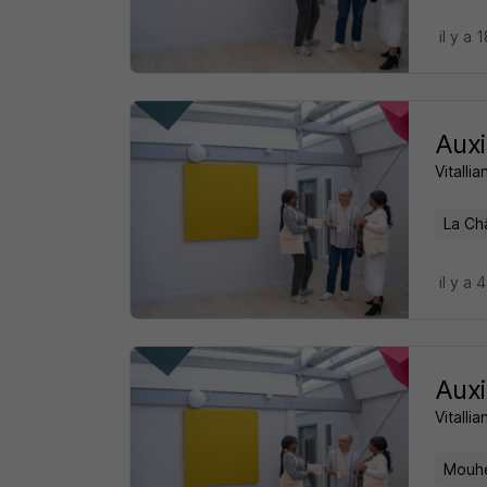
il y a 
Auxi
Vitalli
La Ch
il y a 
Auxi
Vitalli
Mouhe