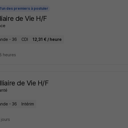
l'un des premiers à postuler
liaire de Vie H/F
ance
ande - 36
CDI
12,31 € / heure
18 heures
lliaire de Vie H/F
anté
ande - 36
Intérim
8 jours