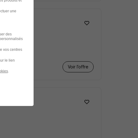
s produits et
ectuer une
iser des
 personnalisés
de vos centres
ur le lien
Voir l’offre
okies
.