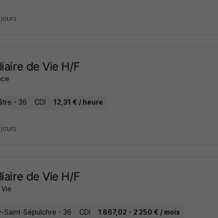
3 jours
liaire de Vie H/F
ance
âtre - 36
CDI
12,31 € / heure
3 jours
liaire de Vie H/F
 Vie
-Saint-Sépulchre - 36
CDI
1 867,02 - 2 250 € / mois