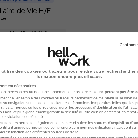
liaire de Vie H/F
ance
ay - 36
CDI
12,31 € / heure
Continuer 
 20 heures
 utilise des cookies ou traceurs pour rendre votre recherche d’em
formation encore plus efficace.
l'un des premiers à postuler
ictement nécessaires
liaire de Vie H/F
 sont nécessaires au bon fonctionnement de nos services et
ne peuvent pas être d
ance
amment
de l'ensemble des cookies ou traceurs
permettant de maintenir la session de l
t sa navigation sur le site, de stocker des informations temporaires telles que les 
rs, les annonces ou les offres vues, gérer les processus d'identification de l'utilisateur,
- 36
CDI
12,31 € / heure
ou non, et plus globalement garantir la sécurité du site web en détectant les tentati
les violations de sécurité.
u traceurs permettent également de piloter et suivre les sources d'acquisition d'a
identifiant unique permettant de comprendre comment nos utilisateurs naviguent sur 
18 heures
ns en fonction des différentes sources de trafic.