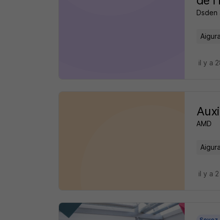
de l
Dsden 
Aigur
il y a 
Auxi
AMD
Aigur
il y a 
Soyez 