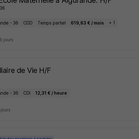
'École Maternelle à Aigurande. H/F
36
ande - 36
CDD
Temps partiel
619,83 € / mois
+ 1
28 jours
liaire de Vie H/F
ande - 36
CDI
12,31 € / heure
2 jours
l'un des premiers à postuler