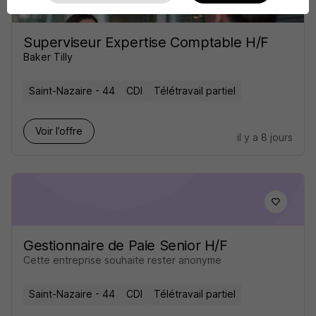
Superviseur Expertise Comptable H/F
Baker Tilly
Saint-Nazaire - 44
CDI
Télétravail partiel
Voir l’offre
il y a 8 jours
Gestionnaire de Paie Senior H/F
Cette entreprise souhaite rester anonyme
Saint-Nazaire - 44
CDI
Télétravail partiel