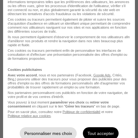
informations temporaires telles que les préférences des utilisateurs, les annonces
ou les offres vues, gérer les processus d'identification de l'utilisateur, vérifier s'il
Voir l’offre
est connecté ou non, et plus globalement garantir la sécurité du site web en
il y a 9 jours
détectant les tentatives d'accès frauduleux ou les violations de sécurité.
Ces cookies ou traceurs permettent également de piloter et suivre les sources
d'acquisition d'audience en utilisant un identifiant unique permettant de comprendre
comment nos utilisateurs naviguent sur nos sites et nos applications en fonction
des différentes sources de trafic.
Ils nous permettent également d’observer le comportement de nos utilisateurs afin
d'améliorer nos produits et rendre la navigation dans nos sites beaucoup plus
rapide et fluide.
Ces cookies ou traceurs permettent enfin de personnaliser les interfaces de
consultation et d'effectuer une présentation personnalisée des offres d'emploi ou
de formations proposées.
Ingénieur - Ingénieure Chef de Projet
Industriel H/F
Cookies publicitaires
Artelia
Avec votre accord
, nous et nos partenaires (Facebook,
Google Ads
, Critéo,
Bing,) pouvons utiliser des traceurs pour vous proposer des publicités pour des
offres d’emploi ou des offres de formations personnalisés afin d’augmenter vos
probabilités de trouver rapidement un emploi ou une formation.
Saint-Nazaire - 44
CDI
Nos partenaires personnalisent ces publicités en fonction de votre navigation, de
votre profil et de vos centres d’intérêt.
Vous pouvez à tout moment
paramétrer vos choix
ou
retirer votre
Voir l’offre
consentement
en cliquant sur le lien "
Gérer les traceurs
" en bas de page.
il y a 9 jours
Pour en savoir plus, consultez notre
Politique de confidentialité
et notre
Politique relative aux cookies
.
Personnaliser mes choix
Tout accepter