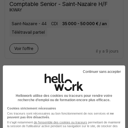
Comptable Senior - Saint-Nazaire H/F
IKIWAY
Saint-Nazaire - 44
CDI
35 000 - 50 000 € / an
Télétravail partiel
Voir l’offre
il y a 9 jours
Continuer sans accepter
Mécanicien TP - Engins de Levage -
Hellowork utilise des cookies ou traceurs pour rendre votre
recherche d’emploi ou de formation encore plus efficace.
Saint-Nazaire H/F
Loxam
Cookies strictement nécessaires
Ces traceurs sont nécessaires au bon fonctionnement de nos services et
ne
peuvent pas être désactivés
.
Saint-Nazaire - 44
CDI
Il s'agit notamment
de l'ensemble des cookies ou traceurs
permettant de maintenir
la session de l'utilisateur active pendant sa navigation sur le site, de stocker des