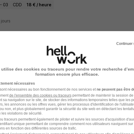
 - 03
CDD
18 € / heure
8 jours
Continuer 
esseur de Français à Vichy H/F
mia
 utilise des cookies ou traceurs pour rendre votre recherche d’em
 - 03
CDD
20,90 - 24,15 € / heure
formation encore plus efficace.
ictement nécessaires
9 jours
 sont nécessaires au bon fonctionnement de nos services et
ne peuvent pas être d
amment
de l'ensemble des cookies ou traceurs
permettant de maintenir la session de l
t sa navigation sur le site, de stocker des informations temporaires telles que les 
rs, les annonces ou les offres vues, gérer les processus d'identification de l'utilisateur,
ou non, et plus globalement garantir la sécurité du site web en détectant les tentati
les violations de sécurité.
esseur de Physique-Chimie à Domicile à V
u traceurs permettent également de piloter et suivre les sources d'acquisition d'a
identifiant unique permettant de comprendre comment nos utilisateurs naviguent sur 
mia
ns en fonction des différentes sources de trafic.