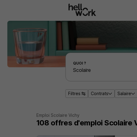
Aller au contenu principal
Effectuer une recherche d'emploi par localité
QUOI ?
Filtres
Contrats
Salaire
Emploi Scolaire Vichy
108
offres d'emploi
Scolaire 