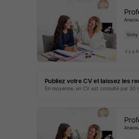
Prof
Anacou
Vichy
il y a 
Publiez votre CV et laissez les r
En moyenne, un CV est consulté par 30 re
Prof
Anacou