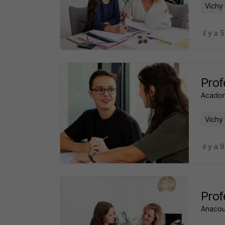
Vichy
il y a 
Prof
Acado
Vichy
il y a 
Prof
Anacou