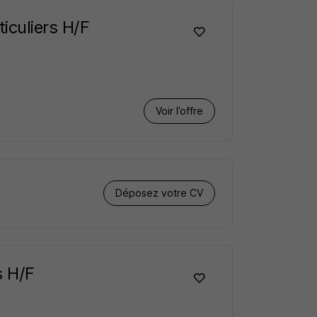
iculiers H/F
Voir l’offre
Déposez votre CV
s H/F