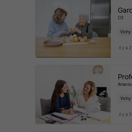
Gard
O2
Vichy
il y a 
Prof
Anacou
Vichy
il y a 