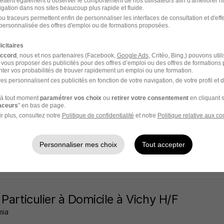
ettent également d’observer le comportement de nos utilisateurs afin d'améliorer no
igation dans nos sites beaucoup plus rapide et fluide.
 - 03
CDD
20,30 - 23,85 € / heure
u traceurs permettent enfin de personnaliser les interfaces de consultation et d'eff
personnalisée des offres d'emploi ou de formations proposées.
9 jours
icitaires
accord
, nous et nos partenaires (Facebook,
Google Ads
, Critéo, Bing,) pouvons util
 vous proposer des publicités pour des offres d’emploi ou des offres de formations
ter vos probabilités de trouver rapidement un emploi ou une formation.
es personnalisent ces publicités en fonction de votre navigation, de votre profil et 
esseur de Mathématiques à Domicile à Vi
à tout moment
paramétrer vos choix
ou
retirer votre consentement
en cliquant s
mia
raceurs
" en bas de page.
r plus, consultez notre
Politique de confidentialité
et notre
Politique relative aux co
 - 03
CDD
19,68 - 22,90 € / heure
Personnaliser mes choix
Tout accepter
9 jours
 Particulier à Domicile à Vichy H/F
mia