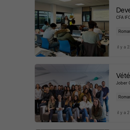
Dev
CFA IF
Roman
il y a 
Vété
Jober 
Roman
il y a 