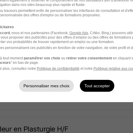
ettent également d’observer le comportement de nos utilisateurs afin d'améliorer no
igation dans nos sites beaucoup plus rapide et fluide.
u traceurs permettent enfin de personnaliser les interfaces de consultation et d'eff
personnalisée des offres d'emploi ou de formations proposées.
s-sur-Isère - 26
Indépendant
Travail de jour
icitaires
22 jours
accord
, nous et nos partenaires (Facebook,
Google Ads
, Critéo, Bing,) pouvons util
 vous proposer des publicités pour des offres d’emploi ou des offres de formations
ter vos probabilités de trouver rapidement un emploi ou une formation.
es personnalisent ces publicités en fonction de votre navigation, de votre profil et 
à tout moment
paramétrer vos choix
ou
retirer votre consentement
en cliquant s
macien d'Officine Intérim H/F
raceurs
" en bas de page.
b
r plus, consultez notre
Politique de confidentialité
et notre
Politique relative aux co
Super recruteur
s-sur-Isère - 26
Intérim
31,46 - 37,51 € / heure
1 mois
Personnaliser mes choix
Tout accepter
18 jours
eur en Plasturgie H/F