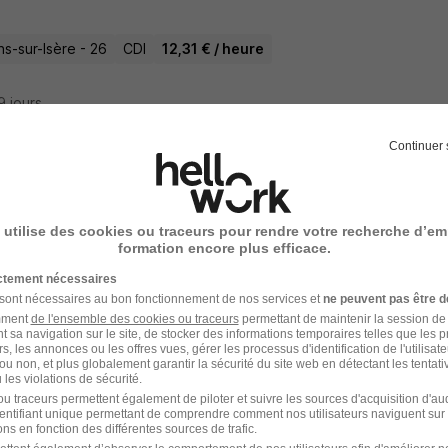
s-sur-Isère - 26
CDI
12,31 € / heure
19 jours
Continuer 
arateur en Pharmacie d'Officine Intérim H
b
Super recruteur
 utilise des cookies ou traceurs pour rendre votre recherche d’em
formation encore plus efficace.
s-sur-Isère - 26
Intérim
19,36 - 24,20 € / heure
1 mois
ictement nécessaires
 sont nécessaires au bon fonctionnement de nos services et
ne peuvent pas être d
amment
de l'ensemble des cookies ou traceurs
permettant de maintenir la session de l
18 jours
t sa navigation sur le site, de stocker des informations temporaires telles que les 
rs, les annonces ou les offres vues, gérer les processus d'identification de l'utilisateur,
ou non, et plus globalement garantir la sécurité du site web en détectant les tentati
les violations de sécurité.
u traceurs permettent également de piloter et suivre les sources d'acquisition d'a
identifiant unique permettant de comprendre comment nos utilisateurs naviguent sur 
tier Mandataire en Prêts Immobiliers Ro
ns en fonction des différentes sources de trafic.