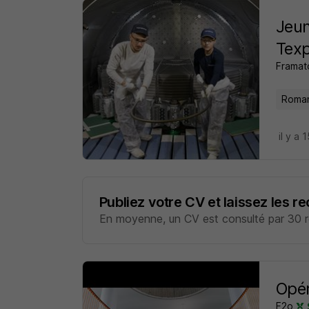
Jeun
Texp
Frama
Roman
il y a 
Publiez votre CV et laissez les r
En moyenne, un CV est consulté par 30 re
Opér
F2o