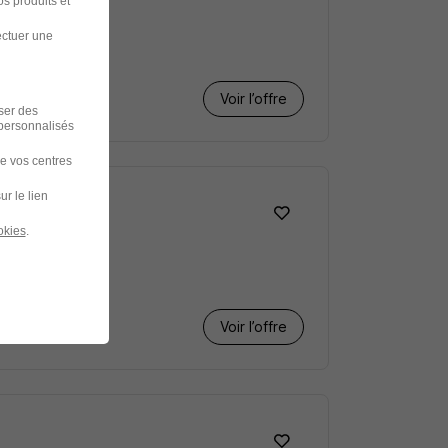
s produits et
ectuer une
Voir l’offre
iser des
 personnalisés
de vos centres
ur le lien
okies
.
Voir l’offre