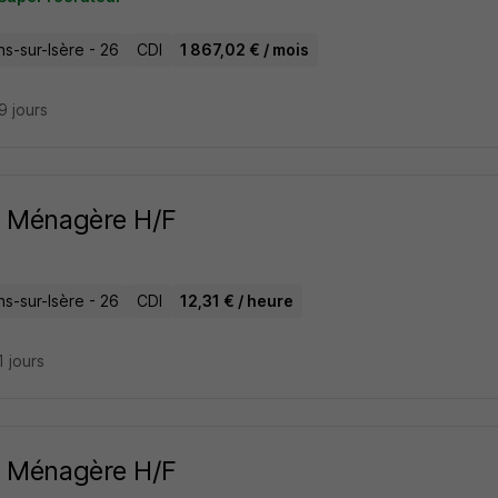
s-sur-Isère - 26
CDI
1 867,02 € / mois
29 jours
e Ménagère H/F
s-sur-Isère - 26
CDI
12,31 € / heure
11 jours
e Ménagère H/F