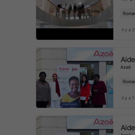
Roman
il y a 
Aid
Azaé
Roman
il y a 
Aid