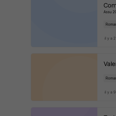
Comm
Assu 2
Roman
il y a 
Vale
Roman
il y a 