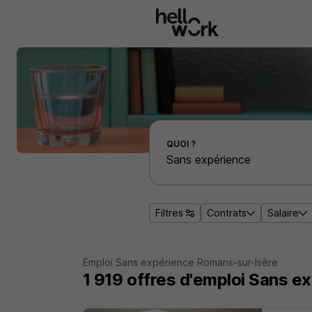
Aller au contenu principal
Effectuer une recherche d'emploi par localité
QUOI ?
Filtres
Contrats
Salaire
Emploi Sans expérience Romans-sur-Isère
1 919
offres d'emploi
Sans ex