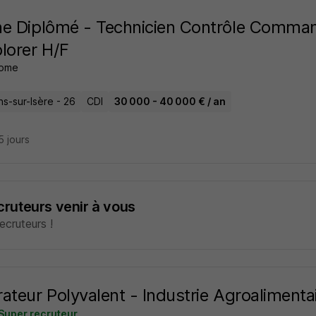
e Diplômé - Technicien Contrôle Comman
lorer H/F
tome
s-sur-Isère - 26
CDI
30 000 - 40 000 € / an
15 jours
ecruteurs venir à vous
cruteurs !
ateur Polyvalent - Industrie Agroalimenta
Super recruteur