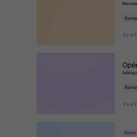
Menway
Roman
il y a 
Opér
Adéqua
Roman
il y a 
Soyez 