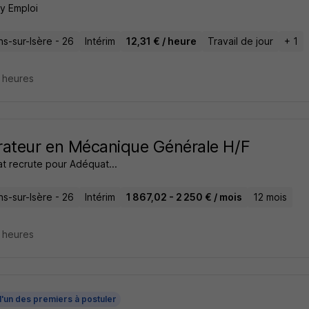
 Emploi
s-sur-Isère - 26
Intérim
12,31 € / heure
Travail de jour
+ 1
7 heures
ateur en Mécanique Générale H/F
t recrute pour Adéquat...
s-sur-Isère - 26
Intérim
1 867,02 - 2 250 € / mois
12 mois
9 heures
l'un des premiers à postuler