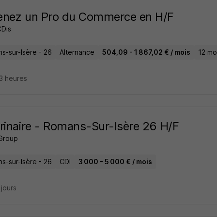
enez un Pro du Commerce en H/F
CDis
s-sur-Isère - 26
Alternance
504,09 - 1 867,02 € / mois
12 mo
23 heures
rinaire - Romans-Sur-Isère 26 H/F
Group
s-sur-Isère - 26
CDI
3 000 - 5 000 € / mois
2 jours