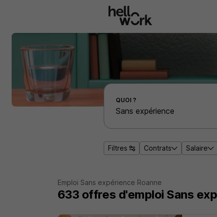
Aller au contenu principal
Effectuer une recherche d'emploi par localité
QUOI ?
Filtres
Contrats
Salaire
Emploi Sans expérience Roanne
633
offres d'emploi
Sans exp