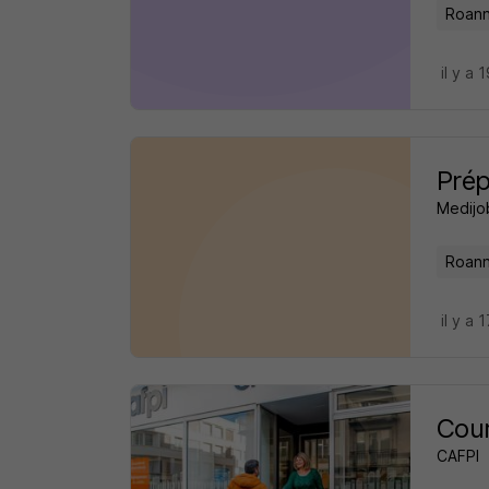
Roann
il y a 
Prép
Medijo
Roann
il y a 
Cour
CAFPI