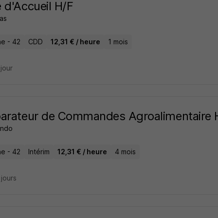
 d'Accueil H/F
tas
e - 42
CDD
12,31 € / heure
1 mois
 jour
arateur de Commandes Agroalimentaire 
endo
e - 42
Intérim
12,31 € / heure
4 mois
2 jours