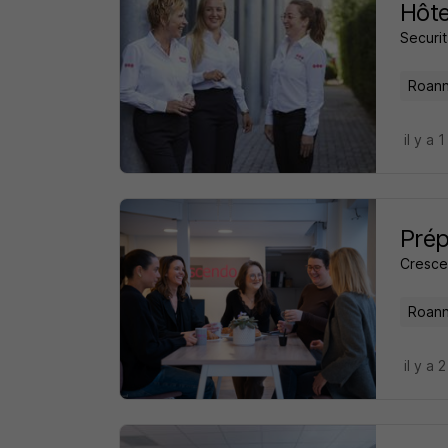
Hôte
Securi
Roann
il y a 1
Prép
Cresc
Roann
il y a 