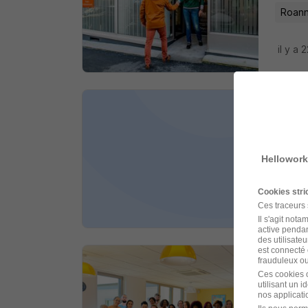
Roann
il y a 
Tech
Co-Eff
Hellowork
Roann
Cookies str
il y a 
Ces traceurs
Il s'agit not
active pendan
des utilisateu
est connecté 
frauduleux ou 
Educ
Ces cookies o
utilisant un 
VYV 3
nos applicatio