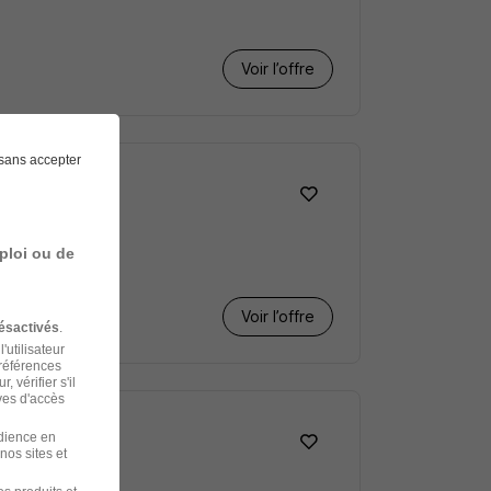
Voir l’offre
sans accepter
ploi ou de
Voir l’offre
ésactivés
.
'utilisateur
préférences
 vérifier s'il
ves d'accès
udience en
nos sites et