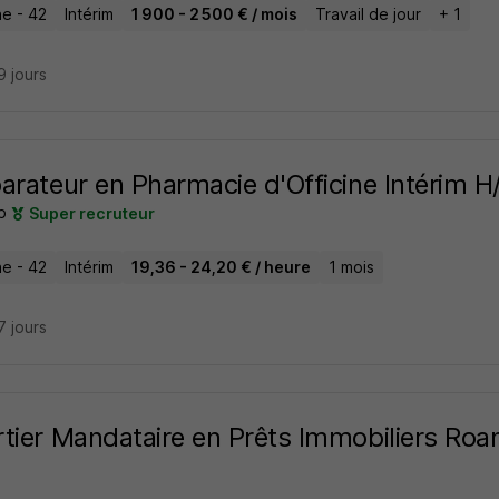
e - 42
Intérim
1 900 - 2 500 € / mois
Travail de jour
+ 1
19 jours
arateur en Pharmacie d'Officine Intérim H
b
Super recruteur
e - 42
Intérim
19,36 - 24,20 € / heure
1 mois
17 jours
tier Mandataire en Prêts Immobiliers Roa