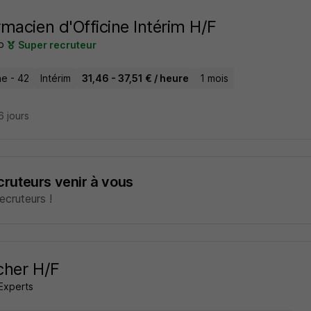
macien d'Officine Intérim H/F
b
Super recruteur
e - 42
Intérim
31,46 - 37,51 € / heure
1 mois
16 jours
ecruteurs venir à vous
cruteurs !
cher H/F
Experts