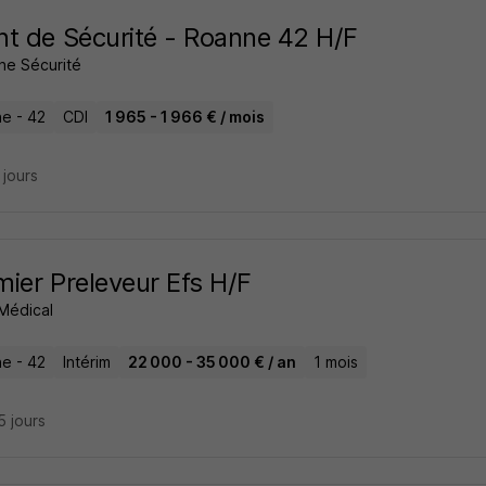
t de Sécurité - Roanne 42 H/F
he Sécurité
e - 42
CDI
1 965 - 1 966 € / mois
5 jours
rmier Preleveur Efs H/F
 Médical
e - 42
Intérim
22 000 - 35 000 € / an
1 mois
15 jours