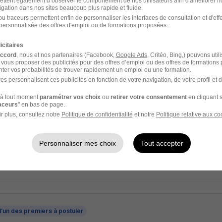
ettent également d’observer le comportement de nos utilisateurs afin d'améliorer no
igation dans nos sites beaucoup plus rapide et fluide.
e - 42
CDD
Temps partiel
19 000 - 23 000 € / an
+ 1
u traceurs permettent enfin de personnaliser les interfaces de consultation et d'eff
personnalisée des offres d'emploi ou de formations proposées.
7 heures
icitaires
accord
, nous et nos partenaires (Facebook,
Google Ads
, Critéo, Bing,) pouvons util
 vous proposer des publicités pour des offres d’emploi ou des offres de formations
ter vos probabilités de trouver rapidement un emploi ou une formation.
es personnalisent ces publicités en fonction de votre navigation, de votre profil et 
l'un des premiers à postuler
à tout moment
paramétrer vos choix
ou
retirer votre consentement
en cliquant s
t Commercial en Immobilier H/F
raceurs
" en bas de page.
r plus, consultez notre
Politique de confidentialité
et notre
Politique relative aux co
e - 42
Indépendant
Personnaliser mes choix
Tout accepter
 jour
l'un des premiers à postuler