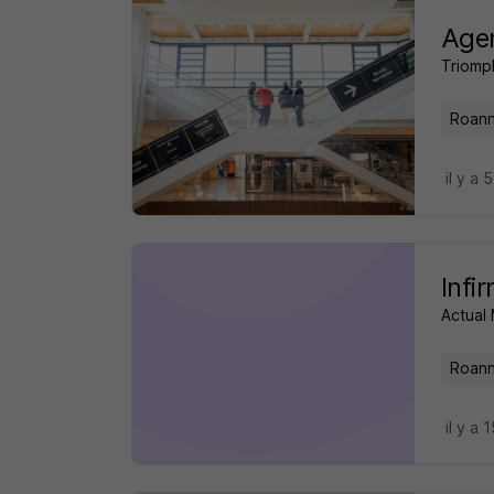
Agen
Triomp
Roann
il y a 
Infi
Actual
Roann
il y a 