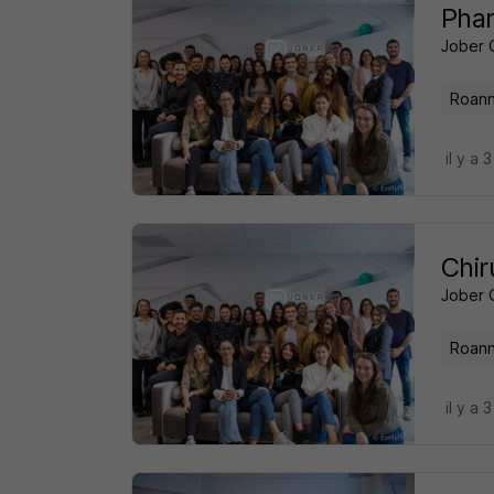
Phar
Jober 
Roann
il y a 
Chir
Jober 
Roann
il y a 