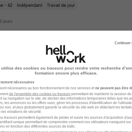
e - 42
Indépendant
Travail de jour
22 jours
Continuer 
nicien de Maintenance - Experimente H/F
icience
 utilise des cookies ou traceurs pour rendre votre recherche d’em
e - 42
CDI
40 000 - 45 000 € / an
formation encore plus efficace.
ictement nécessaires
7 heures
 sont nécessaires au bon fonctionnement de nos services et
ne peuvent pas être d
amment
de l'ensemble des cookies ou traceurs
permettant de maintenir la session de l
t sa navigation sur le site, de stocker des informations temporaires telles que les 
rs, les annonces ou les offres vues, gérer les processus d'identification de l'utilisateur,
ou non, et plus globalement garantir la sécurité du site web en détectant les tentati
les violations de sécurité.
ateur Spécialisé H/F
u traceurs permettent également de piloter et suivre les sources d'acquisition d'a
identifiant unique permettant de comprendre comment nos utilisateurs naviguent sur 
ns en fonction des différentes sources de trafic.