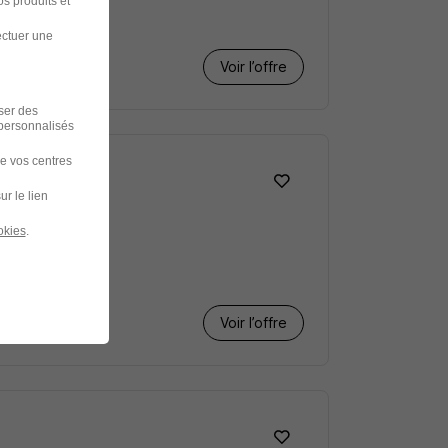
s produits et
ectuer une
Voir l’offre
iser des
 personnalisés
de vos centres
ur le lien
okies
.
Voir l’offre