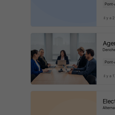
Pont-
il y a 
Agen
Derich
Pont-
il y a 
Elec
Alterna