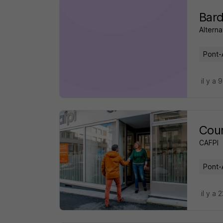
Bard
Alterna
Pont-
il y a 
Cour
CAFPI
Pont-
il y a 