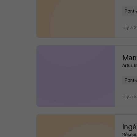
Pont-
il y a 
Man
Artus I
Pont-
il y a 
Ingé
Réseau