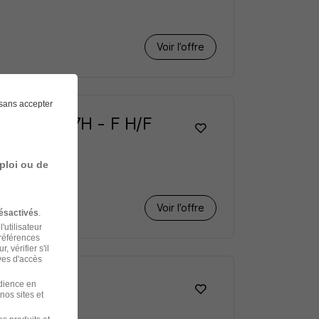
Voir l’offre
sans accepter
-Audemer 27H - F H/F
ploi ou de
Voir l’offre
ésactivés
.
'utilisateur
préférences
 vérifier s'il
ves d'accès
udience en
nos sites et