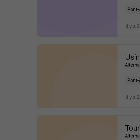
Pont-
il y a 
Usi
Alterna
Pont-
il y a 
Tour
Alterna