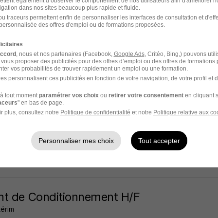
ettent également d’observer le comportement de nos utilisateurs afin d'améliorer no
igation dans nos sites beaucoup plus rapide et fluide.
Audemer - 27
CDI
12,31 - 15 € / heure
u traceurs permettent enfin de personnaliser les interfaces de consultation et d'eff
personnalisée des offres d'emploi ou de formations proposées.
10 jours
icitaires
accord
, nous et nos partenaires (Facebook,
Google Ads
, Critéo, Bing,) pouvons util
 vous proposer des publicités pour des offres d’emploi ou des offres de formations
ter vos probabilités de trouver rapidement un emploi ou une formation.
es personnalisent ces publicités en fonction de votre navigation, de votre profil et 
liaire de Vie H/F
à tout moment
paramétrer vos choix
ou
retirer votre consentement
en cliquant s
ance
raceurs
" en bas de page.
r plus, consultez notre
Politique de confidentialité
et notre
Politique relative aux co
eville-Sainte-Croix - Pont-Audemer - 27
CDI
12,31 € / heure
Personnaliser mes choix
Tout accepter
3 jours
t de Conditionnement H/F
térim