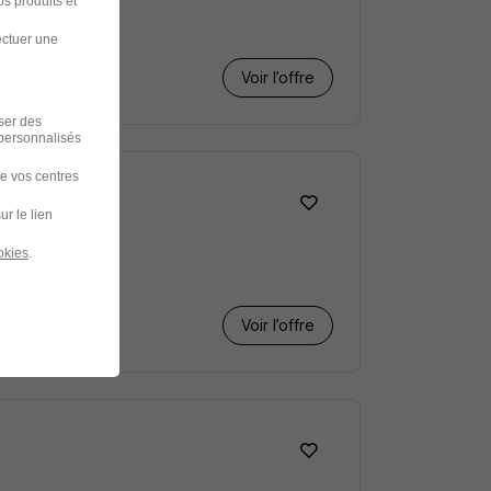
s produits et
ectuer une
Voir l’offre
iser des
 personnalisés
de vos centres
ur le lien
okies
.
Voir l’offre