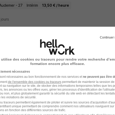
Audemer - 27
Intérim
13,50 € / heure
4 jours
Continuer 
- Agent de Sécurité Site Industriel Pont
ecurity
 utilise des cookies ou traceurs pour rendre votre recherche d’em
Audemer - 27
CDI
1 900 - 2 000 € / mois
formation encore plus efficace.
ictement nécessaires
 sont nécessaires au bon fonctionnement de nos services et
ne peuvent pas être d
3 jours
amment
de l'ensemble des cookies ou traceurs
permettant de maintenir la session de l
t sa navigation sur le site, de stocker des informations temporaires telles que les 
rs, les annonces ou les offres vues, gérer les processus d'identification de l'utilisateur,
ou non, et plus globalement garantir la sécurité du site web en détectant les tentati
les violations de sécurité.
onsable Cour des Matériaux H/F
u traceurs permettent également de piloter et suivre les sources d'acquisition d'a
identifiant unique permettant de comprendre comment nos utilisateurs naviguent sur 
tiv'Emploi
Super recruteur
ns en fonction des différentes sources de trafic.