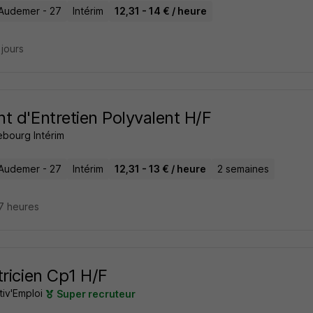
Audemer - 27
Intérim
12,31 - 14 € / heure
2 jours
t d'Entretien Polyvalent H/F
ebourg Intérim
Audemer - 27
Intérim
12,31 - 13 € / heure
2 semaines
17 heures
tricien Cp1 H/F
tiv'Emploi
Super recruteur