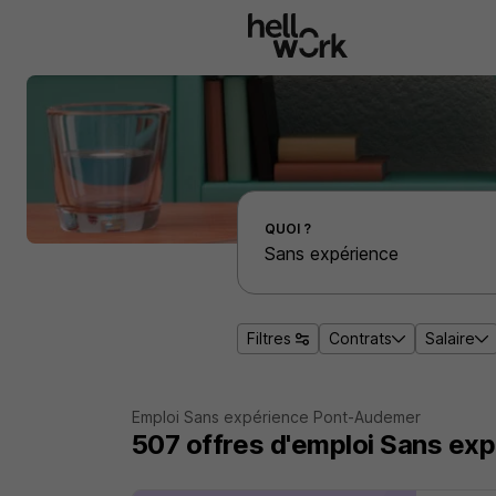
Aller au contenu principal
Effectuer une recherche d'emploi par localité
QUOI ?
Filtres
Contrats
Salaire
Emploi Sans expérience Pont-Audemer
507
offres d'emploi
Sans exp