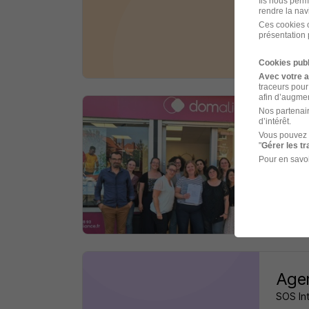
Ils nous perm
rendre la nav
Pont-
Ces cookies o
présentation 
il y a 
Cookies publ
Avec votre 
traceurs pour
afin d’augmen
Nos partenair
Auxi
d’intérêt.
Vous pouvez 
Domali
"
Gérer les t
Pour en savoi
Bourn
il y a 
Agen
SOS In