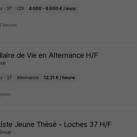
s - 37
CDI
4 000 - 8 000 € / mois
21 heures
liaire de Vie en Alternance H/F
ance
s - 37
Alternance
12,31 € / heure
2 jours
iste Jeune Thèsé - Loches 37 H/F
Group