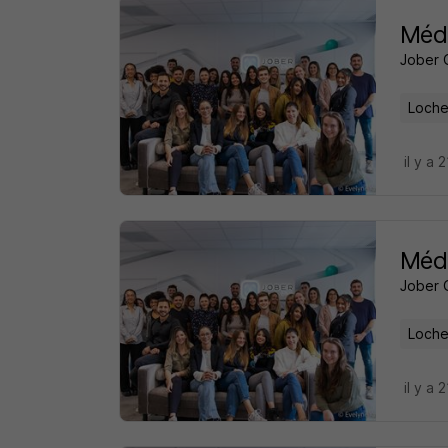
Méde
Jober 
Loche
il y a 
Méde
Jober 
Loche
il y a 