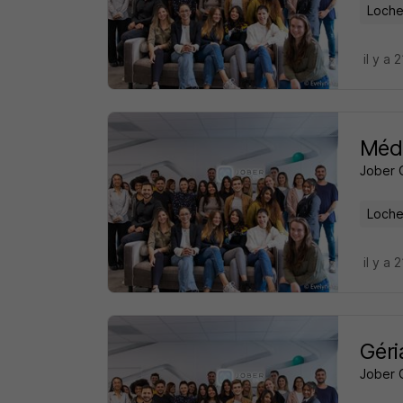
Loche
il y a 
Méde
Jober 
Loche
il y a 
Géri
Jober 