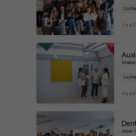
Loche
il y a 
Auxi
Vitalli
Loche
il y a 
Dent
Jober 