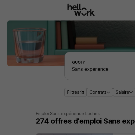
Aller au contenu principal
Effectuer une recherche d'emploi par localité
QUOI ?
Filtres
Contrats
Salaire
Emploi Sans expérience Loches
274
offres d'emploi
Sans exp