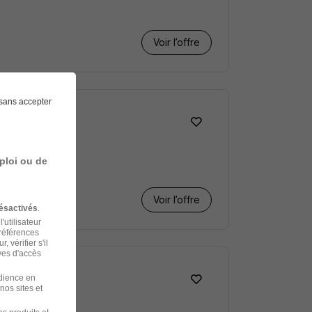
Voir l’offre
sans accepter
ploi ou de
Voir l’offre
ésactivés
.
'utilisateur
préférences
 vérifier s'il
ves d'accès
udience en
nos sites et