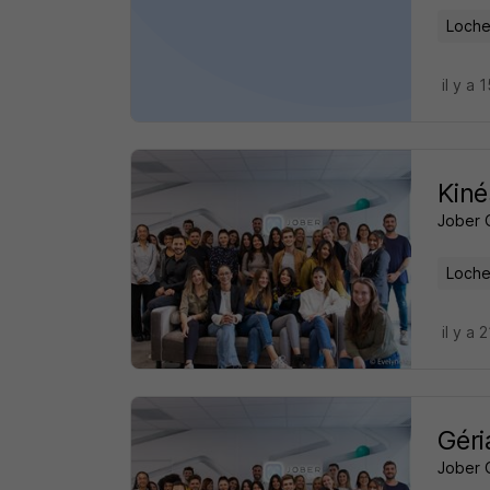
Loche
il y a 
Kiné
Jober 
Loche
il y a 
Géri
Jober 