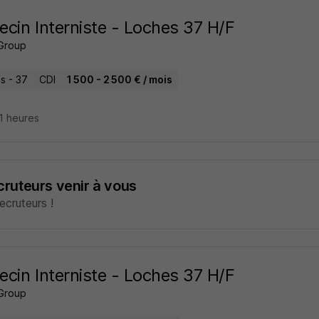
cin Interniste - Loches 37 H/F
Group
s - 37
CDI
1 500 - 2 500 € / mois
21 heures
ecruteurs venir à vous
cruteurs !
cin Interniste - Loches 37 H/F
Group