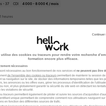
s - 37
CDI
4 000 - 8 000 € / mois
21 heures
Continuer 
sithérapeute - Loches 37 H/F
Group
 utilise des cookies ou traceurs pour rendre votre recherche d’em
s - 37
CDI
2 300 - 2 301 € / mois
formation encore plus efficace.
ictement nécessaires
21 heures
 sont nécessaires au bon fonctionnement de nos services et
ne peuvent pas être d
amment
de l'ensemble des cookies ou traceurs
permettant de maintenir la session de l
t sa navigation sur le site, de stocker des informations temporaires telles que les 
rs, les annonces ou les offres vues, gérer les processus d'identification de l'utilisateur,
ou non, et plus globalement garantir la sécurité du site web en détectant les tentati
les violations de sécurité.
cin Généraliste - Loches 37 H/F
u traceurs permettent également de piloter et suivre les sources d'acquisition d'a
identifiant unique permettant de comprendre comment nos utilisateurs naviguent sur 
Group
ns en fonction des différentes sources de trafic.