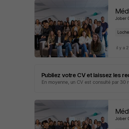
Méde
Jober 
Loche
il y a 
Publiez votre CV et laissez les r
En moyenne, un CV est consulté par 30 re
Méde
Jober 