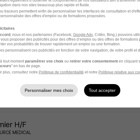
ettent également d’observer le comportement de nos utilisateurs afin d'améliorer no
igation dans nos sites beaucoup plus rapide et fluide.
s - 37
CDI
4 000 - 8 000 € / mois
u traceurs permettent enfin de personnaliser les interfaces de consultation et d'eff
personnalisée des offres d'emploi ou de formations proposées.
21 heures
icitaires
accord
, nous et nos partenaires (Facebook,
Google Ads
, Critéo, Bing,) pouvons util
 vous proposer des publicités pour des offres d’emploi ou des offres de formations
ter vos probabilités de trouver rapidement un emploi ou une formation.
es personnalisent ces publicités en fonction de votre navigation, de votre profil et 
thésiste - Loches 37 H/F
à tout moment
paramétrer vos choix
ou
retirer votre consentement
en cliquant s
Group
raceurs
" en bas de page.
r plus, consultez notre
Politique de confidentialité
et notre
Politique relative aux co
s - 37
CDI
4 000 - 8 000 € / mois
Personnaliser mes choix
Tout accepter
21 heures
rmier H/F
URCE MEDICAL