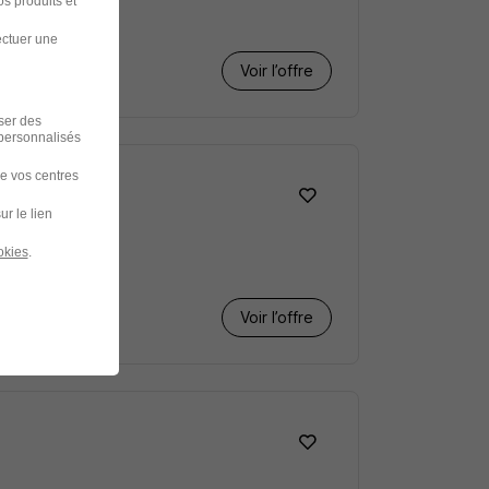
s produits et
ectuer une
Voir l’offre
iser des
 personnalisés
de vos centres
ur le lien
okies
.
Voir l’offre