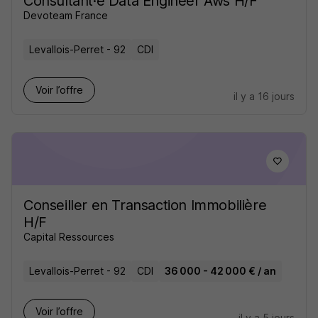
Consultant·e Data Engineer Aws H/F
Devoteam France
Levallois-Perret - 92
CDI
Voir l’offre
il y a 16 jours
Conseiller en Transaction Immobilière
H/F
Capital Ressources
Levallois-Perret - 92
CDI
36 000 - 42 000 € / an
Voir l’offre
il y a 5 jours