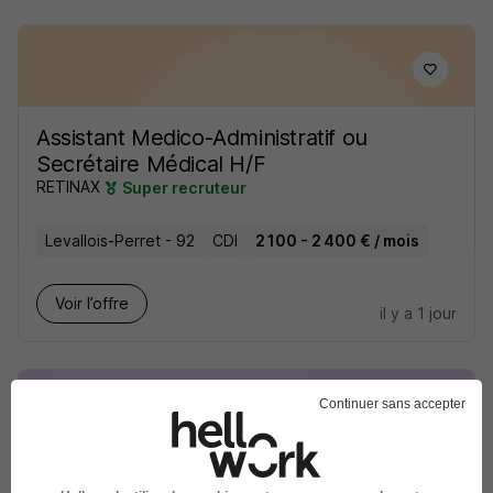
Assistant Medico-Administratif ou
Secrétaire Médical H/F
RETINAX
Super recruteur
Levallois-Perret - 92
CDI
2 100 - 2 400 € / mois
Voir l’offre
il y a 1 jour
Continuer sans accepter
Préparateur en Pharmacie d'Officine