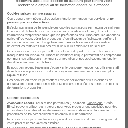
Hellowork utilise des cookies ou traceurs pour rendre votre
Intérim H/F
recherche d’emploi ou de formation encore plus efficace.
Medijob
Super recruteur
Cookies strictement nécessaires
Ces traceurs sont nécessaires au bon fonctionnement de nos services et
ne
peuvent pas être désactivés
.
Levallois-Perret - 92
Intérim
Il s'agit notamment
de l'ensemble des cookies ou traceurs
permettant de maintenir
la session de l'utilisateur active pendant sa navigation sur le site, de stocker des
19,36 - 24,20 € / heure
1 mois
informations temporaires telles que les préférences des utilisateurs, les annonces
ou les offres vues, gérer les processus d'identification de l'utilisateur, vérifier s'il
est connecté ou non, et plus globalement garantir la sécurité du site web en
détectant les tentatives d'accès frauduleux ou les violations de sécurité.
Voir l’offre
il y a 16 jours
Ces cookies ou traceurs permettent également de piloter et suivre les sources
d'acquisition d'audience en utilisant un identifiant unique permettant de comprendre
comment nos utilisateurs naviguent sur nos sites et nos applications en fonction
des différentes sources de trafic.
Ils nous permettent également d’observer le comportement de nos utilisateurs afin
d'améliorer nos produits et rendre la navigation dans nos sites beaucoup plus
rapide et fluide.
Ces cookies ou traceurs permettent enfin de personnaliser les interfaces de
consultation et d'effectuer une présentation personnalisée des offres d'emploi ou
de formations proposées.
Consultant Senior en Sécurité
Cookies publicitaires
Offensive - Auditeur Technique H/F
Avec votre accord
, nous et nos partenaires (Facebook,
Google Ads
, Critéo,
Bing,) pouvons utiliser des traceurs pour vous proposer des publicités pour des
Devoteam France
offres d’emploi ou des offres de formations personnalisés afin d’augmenter vos
probabilités de trouver rapidement un emploi ou une formation.
Nos partenaires personnalisent ces publicités en fonction de votre navigation, de
Levallois-Perret - 92
CDI
votre profil et de vos centres d’intérêt.
Vous pouvez à tout moment
paramétrer vos choix
ou
retirer votre