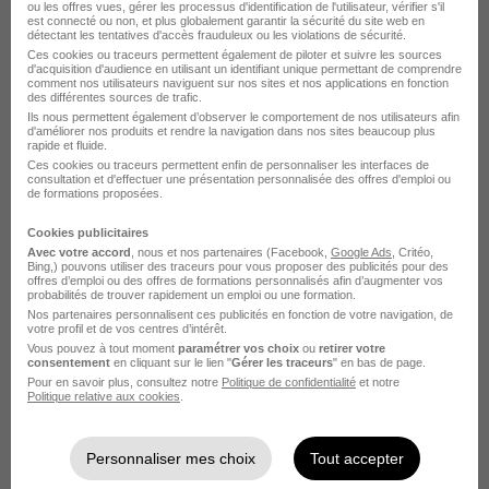
ou les offres vues, gérer les processus d'identification de l'utilisateur, vérifier s'il
est connecté ou non, et plus globalement garantir la sécurité du site web en
détectant les tentatives d'accès frauduleux ou les violations de sécurité.
Ces cookies ou traceurs permettent également de piloter et suivre les sources
d'acquisition d'audience en utilisant un identifiant unique permettant de comprendre
comment nos utilisateurs naviguent sur nos sites et nos applications en fonction
des différentes sources de trafic.
Ils nous permettent également d’observer le comportement de nos utilisateurs afin
d'améliorer nos produits et rendre la navigation dans nos sites beaucoup plus
rapide et fluide.
Employé de Ménage-Repassage H/F
Ces cookies ou traceurs permettent enfin de personnaliser les interfaces de
consultation et d'effectuer une présentation personnalisée des offres d'emploi ou
O2
de formations proposées.
Cookies publicitaires
Évreux - 27
CDI
Temps partiel
12,31 € / heure
Avec votre accord
, nous et nos partenaires (Facebook,
Google Ads
, Critéo,
Bing,) pouvons utiliser des traceurs pour vous proposer des publicités pour des
offres d’emploi ou des offres de formations personnalisés afin d’augmenter vos
probabilités de trouver rapidement un emploi ou une formation.
Voir l’offre
il y a 27 jours
Nos partenaires personnalisent ces publicités en fonction de votre navigation, de
votre profil et de vos centres d’intérêt.
Vous pouvez à tout moment
paramétrer vos choix
ou
retirer votre
consentement
en cliquant sur le lien "
Gérer les traceurs
" en bas de page.
Pour en savoir plus, consultez notre
Politique de confidentialité
et notre
Politique relative aux cookies
.
Personnaliser mes choix
Tout accepter
Infirmier Secteur Eure 27 CDI H/F