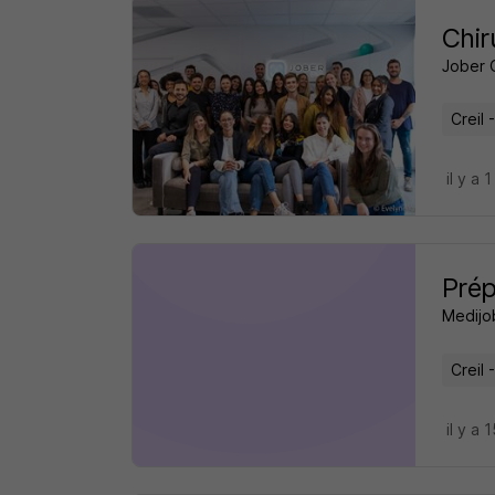
Chir
Jober 
Creil 
il y a 1
Prép
Medijo
Creil 
il y a 