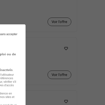
Voir l’offre
sans accepter
ploi ou de
ésactivés
.
Voir l’offre
'utilisateur
préférences
 vérifier s'il
ves d'accès
udience en
nos sites et