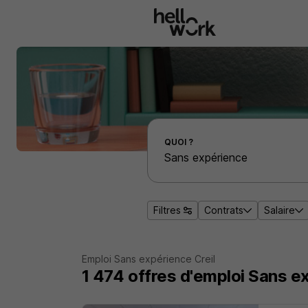
Aller au contenu principal
Effectuer une recherche d'emploi par localité
QUOI ?
Filtres
Contrats
Salaire
Emploi Sans expérience Creil
1 474
offres d'emploi
Sans ex