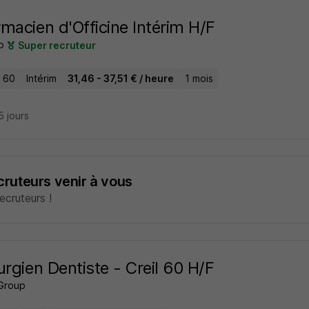
macien d'Officine Intérim H/F
b
Super recruteur
- 60
Intérim
31,46 - 37,51 € / heure
1 mois
15 jours
ecruteurs venir à vous
cruteurs !
urgien Dentiste - Creil 60 H/F
Group