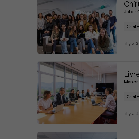
Chir
Jober 
Creil 
il y a 
Livr
Maison 
Creil 
il y a 