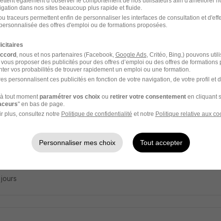
ettent également d’observer le comportement de nos utilisateurs afin d'améliorer no
liaire de Vie en Alternance H/F
igation dans nos sites beaucoup plus rapide et fluide.
ance
u traceurs permettent enfin de personnaliser les interfaces de consultation et d'eff
personnalisée des offres d'emploi ou de formations proposées.
- 60
Alternance
12,31 € / heure
icitaires
accord
, nous et nos partenaires (Facebook,
Google Ads
, Critéo, Bing,) pouvons util
 vous proposer des publicités pour des offres d’emploi ou des offres de formations
 jour
ter vos probabilités de trouver rapidement un emploi ou une formation.
es personnalisent ces publicités en fonction de votre navigation, de votre profil et 
à tout moment
paramétrer vos choix
ou
retirer votre consentement
en cliquant s
raceurs
" en bas de page.
dontiste - Creil 60 - Libéral H/F
r plus, consultez notre
Politique de confidentialité
et notre
Politique relative aux co
Group
Personnaliser mes choix
Tout accepter
- 60
Indépendant
5 000 - 15 000 € / mois
3 jours