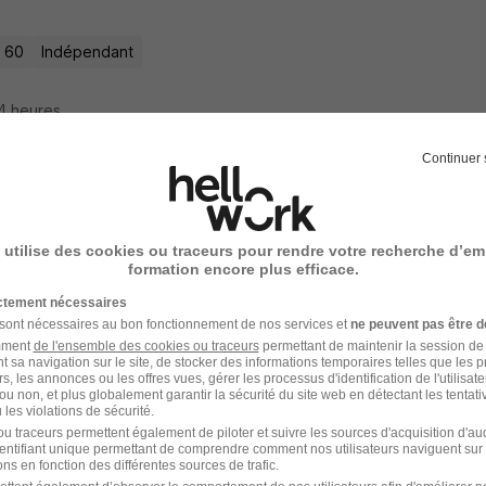
- 60
Indépendant
14 heures
Continuer 
oi Médecin Généraliste - Creil 60 H/F
Group
 utilise des cookies ou traceurs pour rendre votre recherche d’em
formation encore plus efficace.
- 60
CDI
4 000 - 8 000 € / mois
ictement nécessaires
 sont nécessaires au bon fonctionnement de nos services et
ne peuvent pas être d
amment
de l'ensemble des cookies ou traceurs
permettant de maintenir la session de l
 jour
t sa navigation sur le site, de stocker des informations temporaires telles que les 
rs, les annonces ou les offres vues, gérer les processus d'identification de l'utilisateur,
ou non, et plus globalement garantir la sécurité du site web en détectant les tentati
les violations de sécurité.
u traceurs permettent également de piloter et suivre les sources d'acquisition d'a
identifiant unique permettant de comprendre comment nos utilisateurs naviguent sur 
l'un des premiers à postuler
ns en fonction des différentes sources de trafic.