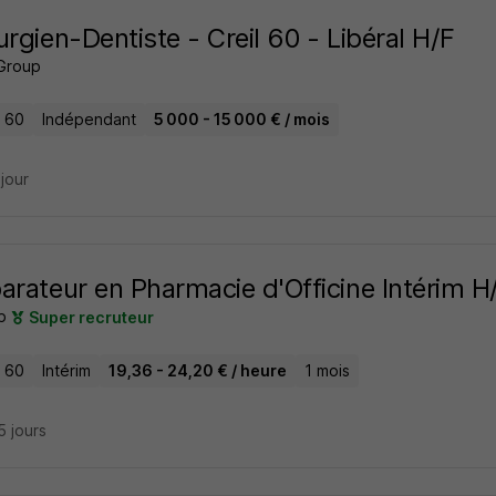
urgien-Dentiste - Creil 60 - Libéral H/F
Group
- 60
Indépendant
5 000 - 15 000 € / mois
 jour
arateur en Pharmacie d'Officine Intérim H
b
Super recruteur
- 60
Intérim
19,36 - 24,20 € / heure
1 mois
15 jours