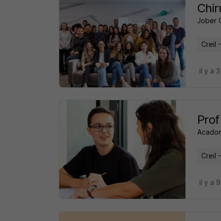
Chir
Jober 
Creil 
il y a 
Prof
Acado
Creil 
il y a 