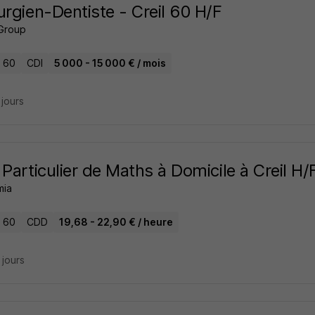
urgien-Dentiste - Creil 60 H/F
Group
- 60
CDI
5 000 - 15 000 € / mois
3 jours
 Particulier de Maths à Domicile à Creil H/
mia
- 60
CDD
19,68 - 22,90 € / heure
9 jours