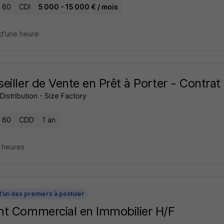
- 60
CDI
5 000 - 15 000 € / mois
d'une heure
eiller de Vente en Prêt à Porter - Contra
istribution - Size Factory
- 60
CDD
1 an
9 heures
l'un des premiers à postuler
t Commercial en Immobilier H/F