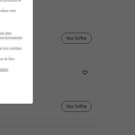
s produits et
ectuer une
iser des
Voir l’offre
 personnalisés
de vos centres
ur le lien
okies
.
Voir l’offre