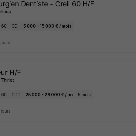
urgien Dentiste - Creil 60 H/F
Group
- 60
CDI
5 000 - 15 000 € / mois
3 jours
eur H/F
Thiriet
- 60
CDD
25 000 - 26 000 € / an
5 mois
4 jours