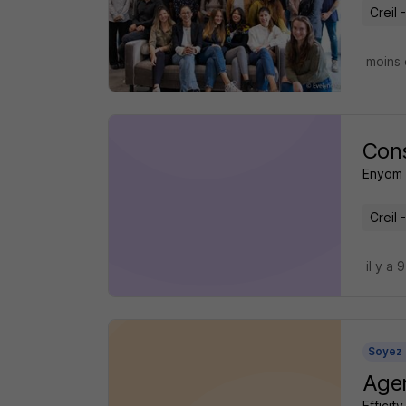
Creil 
moins 
Cons
Enyom D
Creil 
il y a 
Soyez 
Agen
Efficity