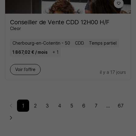
Conseiller de Vente CDD 12H00 H/F
Cleor
Cherbourg-en-Cotentin - 50
CDD
Temps partiel
1 867,02 € / mois
+ 1
Voir l’offre
il y a 17 jours
1
2
3
4
5
6
7
...
67