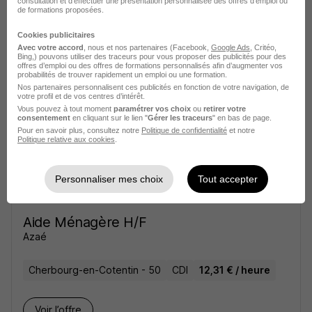
consultation et d'effectuer une présentation personnalisée des offres d'emploi ou
de formations proposées.
Aide Ménagère H/F
Azaé
Cookies publicitaires
Avec votre accord
, nous et nos partenaires (Facebook,
Google Ads
, Critéo,
Bing,) pouvons utiliser des traceurs pour vous proposer des publicités pour des
offres d’emploi ou des offres de formations personnalisés afin d’augmenter vos
Cherbourg-en-Cotentin - 50
CDI
12,31 € / heure
probabilités de trouver rapidement un emploi ou une formation.
Nos partenaires personnalisent ces publicités en fonction de votre navigation, de
votre profil et de vos centres d’intérêt.
Voir l’offre
Vous pouvez à tout moment
paramétrer vos choix
ou
retirer votre
il y a 8 jours
consentement
en cliquant sur le lien "
Gérer les traceurs
" en bas de page.
Pour en savoir plus, consultez notre
Politique de confidentialité
et notre
Politique relative aux cookies
.
Personnaliser mes choix
Tout accepter
Aide Ménagère H/F
Azaé
Cherbourg-en-Cotentin - 50
CDI
12,31 € / heure
Voir l’offre