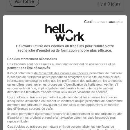
Voir l’offre
il y a 9 jours
Continuer sans accepter
Hellowork utilise des cookies ou traceurs pour rendre votre
Technicien·ne de Maintenance
recherche d’emploi ou de formation encore plus efficace.
Mécanique H/F
Cookies strictement nécessaires
Randstad Consulting
Ces traceurs sont nécessaires au bon fonctionnement de nos services et
ne
peuvent pas être désactivés
.
Il s'agit notamment
de l'ensemble des cookies ou traceurs
permettant de maintenir
Cherbourg-en-Cotentin - 50
CDI
38 000 € / an
la session de l'utilisateur active pendant sa navigation sur le site, de stocker des
informations temporaires telles que les préférences des utilisateurs, les annonces
ou les offres vues, gérer les processus d'identification de l'utilisateur, vérifier s'il
est connecté ou non, et plus globalement garantir la sécurité du site web en
Voir l’offre
détectant les tentatives d'accès frauduleux ou les violations de sécurité.
il y a 22 jours
Ces cookies ou traceurs permettent également de piloter et suivre les sources
d'acquisition d'audience en utilisant un identifiant unique permettant de comprendre
comment nos utilisateurs naviguent sur nos sites et nos applications en fonction
des différentes sources de trafic.
Ils nous permettent également d’observer le comportement de nos utilisateurs afin
d'améliorer nos produits et rendre la navigation dans nos sites beaucoup plus
rapide et fluide.
Ces cookies ou traceurs permettent enfin de personnaliser les interfaces de