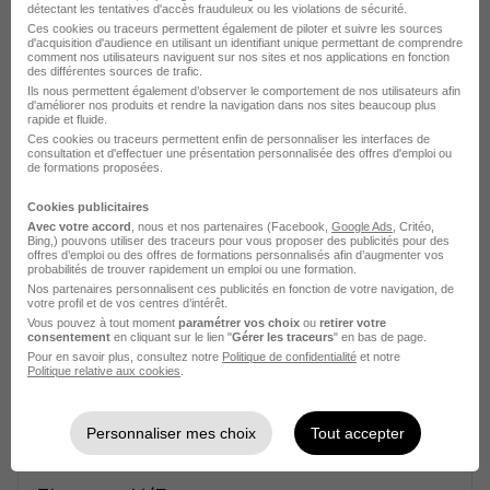
Voir l’offre
détectant les tentatives d'accès frauduleux ou les violations de sécurité.
il y a 3 jours
Ces cookies ou traceurs permettent également de piloter et suivre les sources
d'acquisition d'audience en utilisant un identifiant unique permettant de comprendre
comment nos utilisateurs naviguent sur nos sites et nos applications en fonction
des différentes sources de trafic.
Ils nous permettent également d’observer le comportement de nos utilisateurs afin
d'améliorer nos produits et rendre la navigation dans nos sites beaucoup plus
rapide et fluide.
Ces cookies ou traceurs permettent enfin de personnaliser les interfaces de
consultation et d'effectuer une présentation personnalisée des offres d'emploi ou
de formations proposées.
Facteur H/F
Ergos 34 676
Cookies publicitaires
Avec votre accord
, nous et nos partenaires (Facebook,
Google Ads
, Critéo,
Bing,) pouvons utiliser des traceurs pour vous proposer des publicités pour des
Alès - 30
Intérim
12,31 € / heure
offres d’emploi ou des offres de formations personnalisés afin d’augmenter vos
probabilités de trouver rapidement un emploi ou une formation.
Nos partenaires personnalisent ces publicités en fonction de votre navigation, de
votre profil et de vos centres d’intérêt.
Voir l’offre
Vous pouvez à tout moment
paramétrer vos choix
ou
retirer votre
il y a 10 jours
consentement
en cliquant sur le lien "
Gérer les traceurs
" en bas de page.
Pour en savoir plus, consultez notre
Politique de confidentialité
et notre
Politique relative aux cookies
.
Personnaliser mes choix
Tout accepter