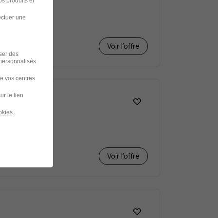
s produits et
ectuer une
Voir l’offre
iser des
 personnalisés
de vos centres
ur le lien
okies
.
Voir l’offre