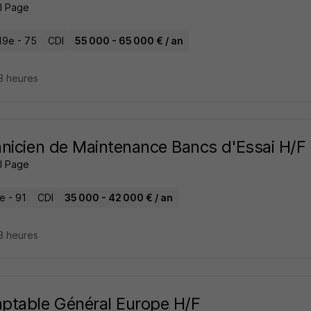
l Page
19e - 75
CDI
55 000 - 65 000 € / an
13 heures
nicien de Maintenance Bancs d'Essai H/F
l Page
le - 91
CDI
35 000 - 42 000 € / an
13 heures
table Général Europe H/F