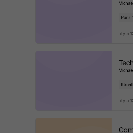
Michae
Paris 
il y a 
Tech
Michae
Ittevil
il y a 
Comp