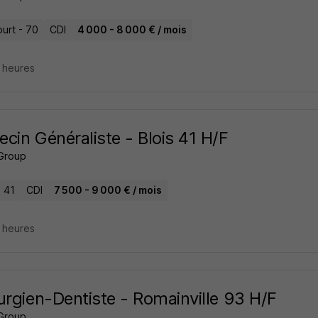
ourt - 70
CDI
4 000 - 8 000 € / mois
8 heures
cin Généraliste - Blois 41 H/F
Group
- 41
CDI
7 500 - 9 000 € / mois
8 heures
urgien-Dentiste - Romainville 93 H/F
Group