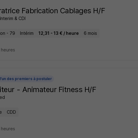
atrice Fabrication Cablages H/F
Interim & CDI
on - 79
Intérim
12,31 - 13 € / heure
6 mois
4 heures
l'un des premiers à postuler
teur - Animateur Fitness H/F
ed
e
CDD
6 heures