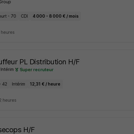
Group
ourt - 70
CDI
4 000 - 8 000 € / mois
8 heures
ffeur PL Distribution H/F
Intérim
Super recruteur
- 42
Intérim
12,31 € / heure
12 heures
secops H/F