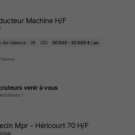
ducteur Machine H/F
s
s-lès-Valence - 26
CDI
30 500 - 32 000 € / an
7 heures
ecruteurs venir à vous
cruteurs !
cin Mpr - Héricourt 70 H/F
Group