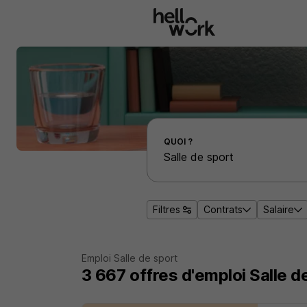
Aller au contenu principal
Effectuer une recherche d'emploi par localité
QUOI ?
Filtres
Contrats
Salaire
Emploi Salle de sport
3 667
offres d'emploi
Salle d