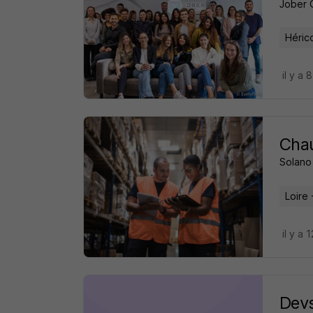
Jober 
Héric
il y a 
Chau
Solano 
Loire 
il y a 
Dev