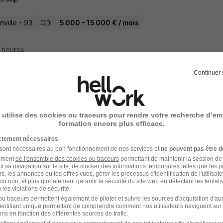
ville - 93
CDI
5 000 - 15 000 € / mois
8 heures
Continuer 
 Femme - Blois 41 H/F
Group
 utilise des cookies ou traceurs pour rendre votre recherche d’em
formation encore plus efficace.
- 41
CDI
3 500 - 4 500 € / mois
ictement nécessaires
 sont nécessaires au bon fonctionnement de nos services et
ne peuvent pas être d
amment
de l'ensemble des cookies ou traceurs
permettant de maintenir la session de l
8 heures
t sa navigation sur le site, de stocker des informations temporaires telles que les 
rs, les annonces ou les offres vues, gérer les processus d'identification de l'utilisateur,
ou non, et plus globalement garantir la sécurité du site web en détectant les tentati
les violations de sécurité.
u traceurs permettent également de piloter et suivre les sources d'acquisition d'a
identifiant unique permettant de comprendre comment nos utilisateurs naviguent sur 
ologue - Montreuil 93 H/F
ns en fonction des différentes sources de trafic.