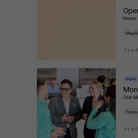
Oper
Metier 
Maulé
il y a 
Soyez 
Moni
Club M
Franc
il y a 