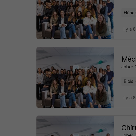
Héric
il y a 
Méde
Jober 
Blois 
il y a 
Chir
Jober 