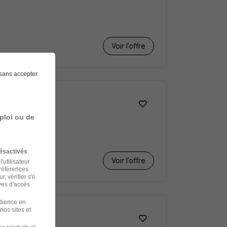
Voir l’offre
sans accepter
ploi ou de
ésactivés
.
Voir l’offre
'utilisateur
préférences
 vérifier s'il
ves d'accès
udience en
nos sites et