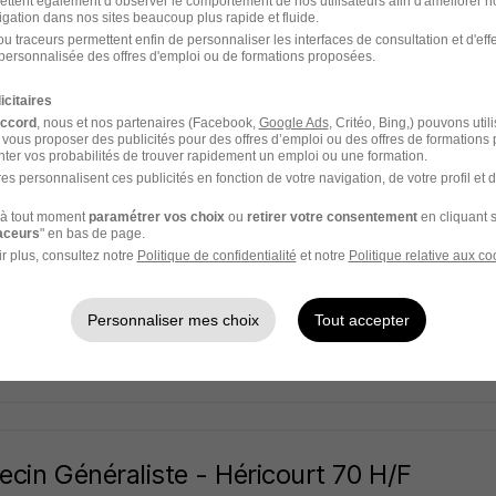
Group
ettent également d’observer le comportement de nos utilisateurs afin d'améliorer no
igation dans nos sites beaucoup plus rapide et fluide.
u traceurs permettent enfin de personnaliser les interfaces de consultation et d'eff
uil - 93
Indépendant
personnalisée des offres d'emploi ou de formations proposées.
icitaires
8 heures
accord
, nous et nos partenaires (Facebook,
Google Ads
, Critéo, Bing,) pouvons util
 vous proposer des publicités pour des offres d’emploi ou des offres de formations
ter vos probabilités de trouver rapidement un emploi ou une formation.
es personnalisent ces publicités en fonction de votre navigation, de votre profil et 
atologue - Toulouse 31 H/F
à tout moment
paramétrer vos choix
ou
retirer votre consentement
en cliquant s
raceurs
" en bas de page.
Group
r plus, consultez notre
Politique de confidentialité
et notre
Politique relative aux co
use - 31
CDI
7 500 € / mois
Personnaliser mes choix
Tout accepter
8 heures
cin Généraliste - Héricourt 70 H/F