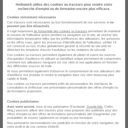
Hellowork utilise des cookies ou traceurs pour rendre votre
Télétravail partiel
+ 1
recherche d’emploi ou de formation encore plus efficace.
Cookies strictement nécessaires
Ces traceurs sont nécessaires au bon fonctionnement de nos services et
ne
Voir l’offre
il y a 25 jours
peuvent pas être désactivés
.
Il s'agit notamment
de l'ensemble des cookies ou traceurs
permettant de maintenir
la session de l'utilisateur active pendant sa navigation sur le site, de stocker des
informations temporaires telles que les préférences des utilisateurs, les annonces
ou les offres vues, gérer les processus d'identification de l'utilisateur, vérifier s'il
est connecté ou non, et plus globalement garantir la sécurité du site web en
détectant les tentatives d'accès frauduleux ou les violations de sécurité.
Ces cookies ou traceurs permettent également de piloter et suivre les sources
d'acquisition d'audience en utilisant un identifiant unique permettant de comprendre
comment nos utilisateurs naviguent sur nos sites et nos applications en fonction
des différentes sources de trafic.
Saisonnier Ouvrier Agricole
Ils nous permettent également d’observer le comportement de nos utilisateurs afin
Maraichage et Arboricole H/F
d'améliorer nos produits et rendre la navigation dans nos sites beaucoup plus
rapide et fluide.
les "Pierre" du Flacheron
Ces cookies ou traceurs permettent enfin de personnaliser les interfaces de
consultation et d'effectuer une présentation personnalisée des offres d'emploi ou
de formations proposées.
Soucieu-en-Jarrest - 69
CDD
12,31 € / heure
Cookies publicitaires
6 mois
Avec votre accord
, nous et nos partenaires (Facebook,
Google Ads
, Critéo,
Bing,) pouvons utiliser des traceurs pour vous proposer des publicités pour des
offres d’emploi ou des offres de formations personnalisés afin d’augmenter vos
probabilités de trouver rapidement un emploi ou une formation.
Voir l’offre
il y a 20 jours
Nos partenaires personnalisent ces publicités en fonction de votre navigation, de
votre profil et de vos centres d’intérêt.