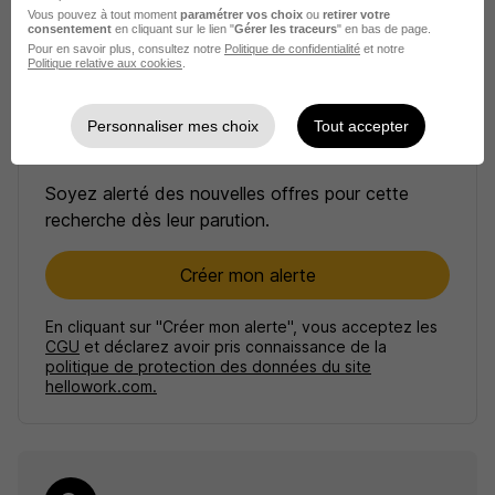
Vous pouvez à tout moment
paramétrer vos choix
ou
retirer votre
consentement
en cliquant sur le lien "
Gérer les traceurs
" en bas de page.
Pour en savoir plus, consultez notre
Politique de confidentialité
et notre
Politique relative aux cookies
.
Personnaliser mes choix
Tout accepter
Créez une alerte
Soyez alerté des nouvelles offres pour cette
recherche dès leur parution.
Créer mon alerte
En cliquant sur "Créer mon alerte", vous acceptez les
CGU
et déclarez avoir pris connaissance de la
politique de protection des données du site
hellowork.com.