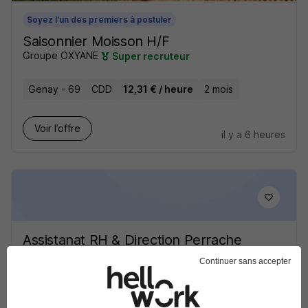
Soyez l'un des premiers à postuler
Saisonnier Moisson H/F
Groupe OXYANE
Super recruteur
Genay - 69
CDD
12,31 € / heure
2 mois
Voir l’offre
il y a 6 heures
Assistanat RH & Direction Perrache
35H H/F
Continuer sans accepter
Randstad professional
Lyon 2e - 69
Intérim
2 200 € / mois