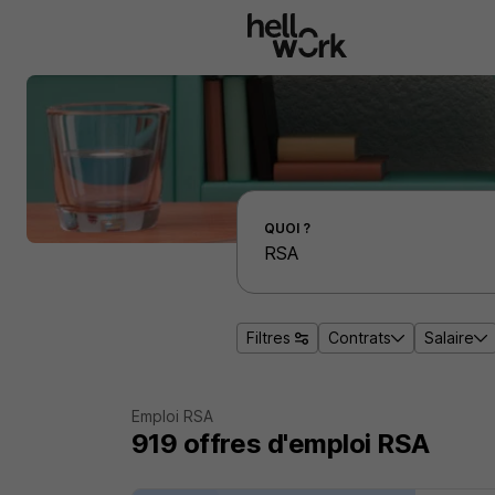
Aller au contenu principal
Effectuer une recherche d'emploi par localité
QUOI ?
Filtres
Contrats
Salaire
Emploi RSA
919
offres d'emploi
RSA