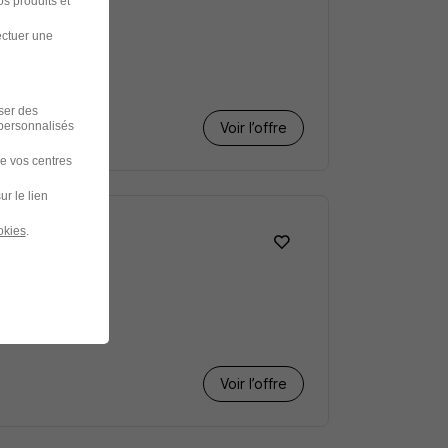
s produits et
ectuer une
iser des
 personnalisés
Voir l’offre
de vos centres
ur le lien
okies
.
F
Voir l’offre