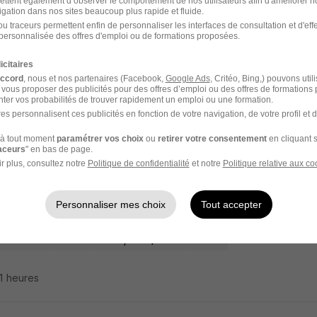
ettent également d’observer le comportement de nos utilisateurs afin d'améliorer no
igation dans nos sites beaucoup plus rapide et fluide.
 Toulouse
u traceurs permettent enfin de personnaliser les interfaces de consultation et d'eff
personnalisée des offres d'emploi ou de formations proposées.
 81
Intérim
12,31 € / heure
7 jours
icitaires
accord
, nous et nos partenaires (Facebook,
Google Ads
, Critéo, Bing,) pouvons util
 vous proposer des publicités pour des offres d’emploi ou des offres de formations
21 heures
ter vos probabilités de trouver rapidement un emploi ou une formation.
es personnalisent ces publicités en fonction de votre navigation, de votre profil et 
à tout moment
paramétrer vos choix
ou
retirer votre consentement
en cliquant s
raceurs
" en bas de page.
l'un des premiers à postuler
r plus, consultez notre
Politique de confidentialité
et notre
Politique relative aux co
t de Service Polyvalent en Collectivité H/
Personnaliser mes choix
Tout accepter
ement de la Charente Maritime
beau - 17
Intérim
1 867,02 € / mois
4 mois
21 heures