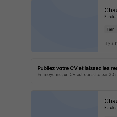
Chau
Eureka
Tarn -
il y a 
Publiez votre CV et laissez les r
En moyenne, un CV est consulté par 30 re
Chau
Eureka