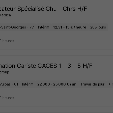
ateur Spécialisé Chu - Chrs H/F
 Médical
-Saint-Georges - 77
Intérim
12,31 - 15 € / heure
208 jours
10 heures
ation Cariste CACES 1 - 3 - 5 H/F
 group
Vulbas - 01
Intérim
22 000 - 25 000 € / an
Travail de jour
+ 
10 heures