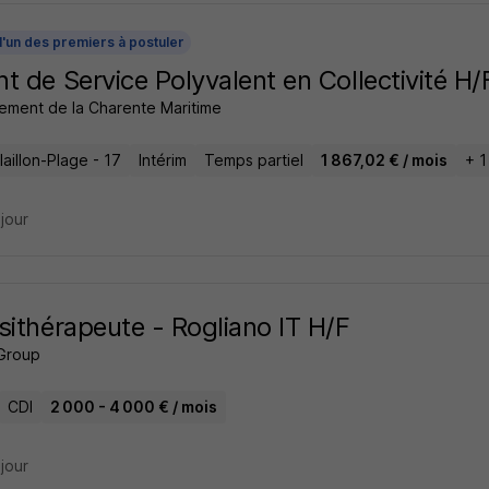
l'un des premiers à postuler
t de Service Polyvalent en Collectivité H/
ement de la Charente Maritime
aillon-Plage - 17
Intérim
Temps partiel
1 867,02 € / mois
+ 1
 jour
sithérapeute - Rogliano IT H/F
Group
CDI
2 000 - 4 000 € / mois
 jour