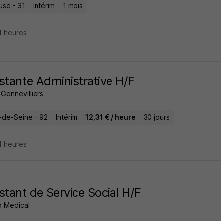
use - 31
Intérim
1 mois
11 heures
stante Administrative H/F
Gennevilliers
-de-Seine - 92
Intérim
12,31 € / heure
30 jours
11 heures
stant de Service Social H/F
 Medical