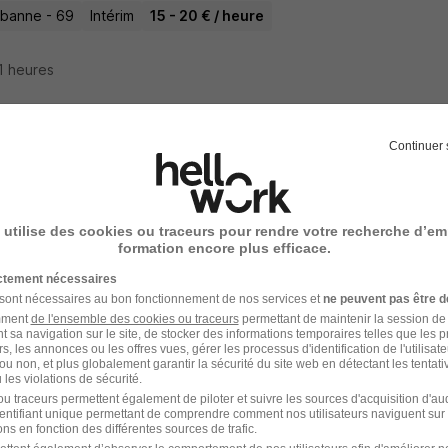
urbanne - 69
Intérim
15 - 20 € / heure
11 heures
Continuer 
l'un des premiers à postuler
rvenant Social H/F
TION ARALIS
Super recruteur
 utilise des cookies ou traceurs pour rendre votre recherche d’em
formation encore plus efficace.
- 69
CDI
2 227 - 2 327 € / mois
Télétravail partiel
ictement nécessaires
 sont nécessaires au bon fonctionnement de nos services et
ne peuvent pas être d
amment
de l'ensemble des cookies ou traceurs
permettant de maintenir la session de l
 20 heures
t sa navigation sur le site, de stocker des informations temporaires telles que les 
rs, les annonces ou les offres vues, gérer les processus d'identification de l'utilisateur,
ou non, et plus globalement garantir la sécurité du site web en détectant les tentati
les violations de sécurité.
u traceurs permettent également de piloter et suivre les sources d'acquisition d'a
identifiant unique permettant de comprendre comment nos utilisateurs naviguent sur 
t de Nettoyage Industriel Agent d'Entretie
ns en fonction des différentes sources de trafic.