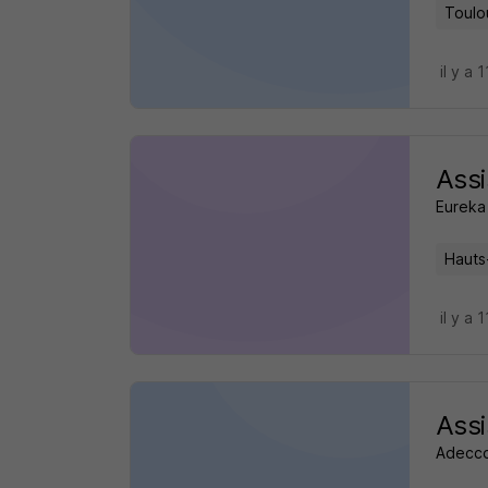
Toulo
il y a 
Assi
Eureka 
Hauts
il y a 
Assi
Adecco