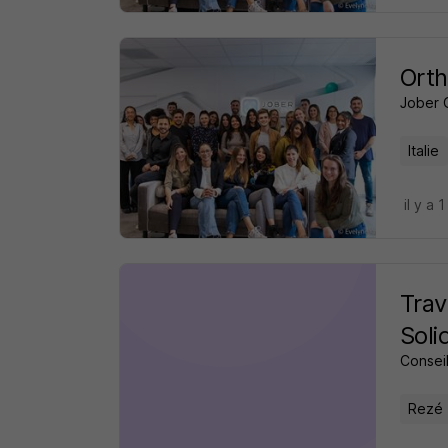
Orth
Jober 
Italie
il y a 1
Trav
Soli
Consei
Rezé 