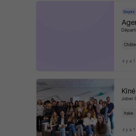
Soyez 
Agen
Départ
Châtel
il y a 1
Kiné
Jober 
Italie
il y a 1