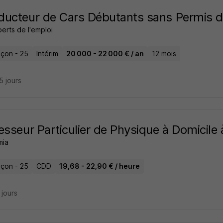
ucteur de Cars Débutants sans Permis d
erts de l'emploi
çon - 25
Intérim
20 000 - 22 000 € / an
12 mois
25 jours
esseur Particulier de Physique à Domicile
mia
çon - 25
CDD
19,68 - 22,90 € / heure
9 jours