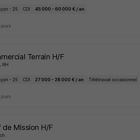
çon - 25
CDI
45 000 - 60 000 € / an
8 jours
ercial Terrain H/F
L RH
çon - 25
CDI
27 000 - 28 000 € / an
Télétravail occasionnel
8 jours
 de Mission H/F
ch