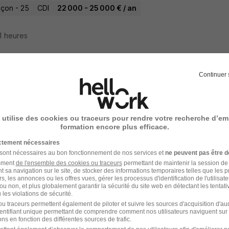
çon - 25
CDI
22 000 - 25 000 € / an
11 heures
Continuer 
t Général en Assurances Collectives H/F
ome Partners
 utilise des cookies ou traceurs pour rendre votre recherche d’em
çon - 25
Indépendant
38 000 - 100 000 € / an
1 mois
formation encore plus efficace.
ictement nécessaires
11 heures
 sont nécessaires au bon fonctionnement de nos services et
ne peuvent pas être d
amment
de l'ensemble des cookies ou traceurs
permettant de maintenir la session de l
t sa navigation sur le site, de stocker des informations temporaires telles que les 
rs, les annonces ou les offres vues, gérer les processus d'identification de l'utilisateur,
ou non, et plus globalement garantir la sécurité du site web en détectant les tentati
les violations de sécurité.
eiller Mutualiste H/F
u traceurs permettent également de piloter et suivre les sources d'acquisition d'a
identifiant unique permettant de comprendre comment nos utilisateurs naviguent sur 
 Experts
ns en fonction des différentes sources de trafic.