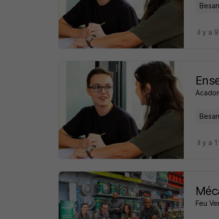
Besan
il y a 
Ense
Acado
Besan
il y a 
Méca
Feu Ver