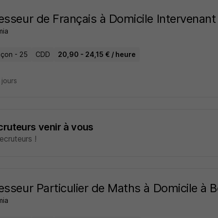
esseur de Français à Domicile Intervenan
mia
çon - 25
CDD
20,90 - 24,15 € / heure
9 jours
ecruteurs venir à vous
cruteurs !
esseur Particulier de Maths à Domicile à
mia