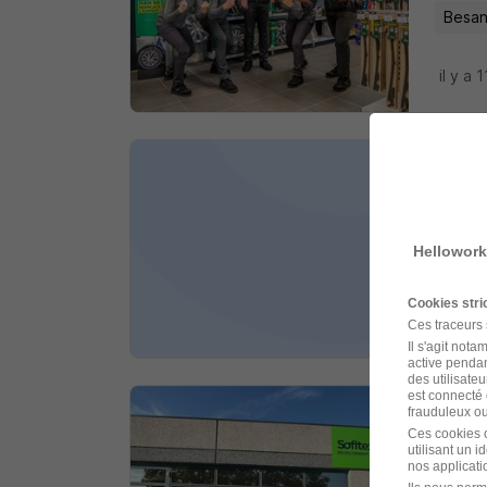
Besan
il y a 
Agen
Metron
Hellowork
Besan
Cookies str
il y a 
Ces traceurs
Il s'agit not
active pendan
des utilisateu
est connecté 
frauduleux ou 
Cons
Ces cookies o
utilisant un 
Sofitex
nos applicatio