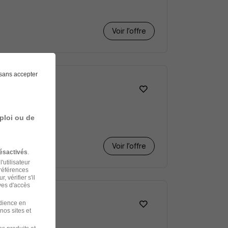
Voir l’offre
sans accepter
ploi ou de
Voir l’offre
ésactivés
.
'utilisateur
préférences
 vérifier s'il
ves d'accès
udience en
nos sites et