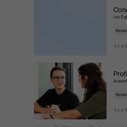
Cond
Les Exp
Besan
il y a 
Prof
Acado
Besan
il y a 