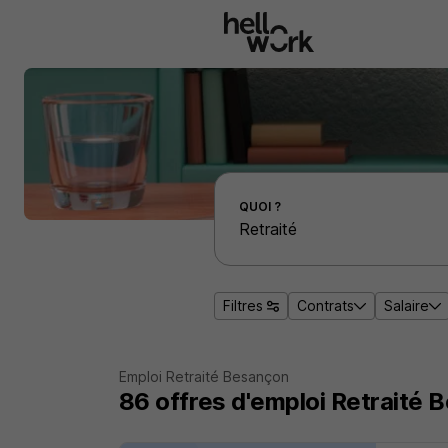
Aller au contenu principal
Effectuer une recherche d'emploi par localité
QUOI ?
Filtres
Contrats
Salaire
Emploi Retraité Besançon
86
offres d'emploi
Retraité 