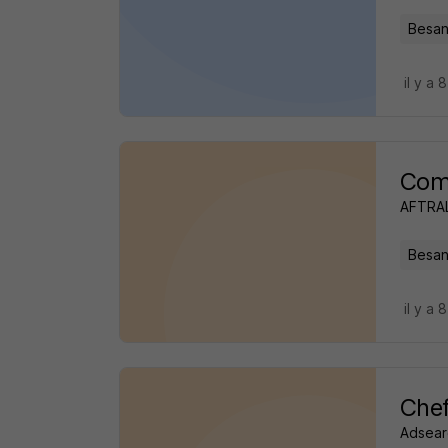
Besan
il y a 
Comm
AFTRA
Besan
il y a 
Chef
Adsear