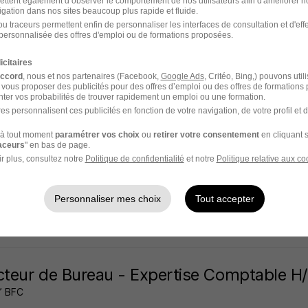
ettent également d’observer le comportement de nos utilisateurs afin d'améliorer no
igation dans nos sites beaucoup plus rapide et fluide.
çon - 25
CDI
30 000 - 70 000 € / an
u traceurs permettent enfin de personnaliser les interfaces de consultation et d'eff
personnalisée des offres d'emploi ou de formations proposées.
 jour
icitaires
accord
, nous et nos partenaires (Facebook,
Google Ads
, Critéo, Bing,) pouvons util
 vous proposer des publicités pour des offres d’emploi ou des offres de formations
ter vos probabilités de trouver rapidement un emploi ou une formation.
es personnalisent ces publicités en fonction de votre navigation, de votre profil et 
aborateur Comptable H/F
à tout moment
paramétrer vos choix
ou
retirer votre consentement
en cliquant s
omptable
Super recruteur
raceurs
" en bas de page.
r plus, consultez notre
Politique de confidentialité
et notre
Politique relative aux co
çon - 25
CDI
33 000 - 36 000 € / an
Personnaliser mes choix
Tout accepter
3 jours
cteur de Bureau - Expertise Comptable H
’ BFC