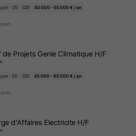
çon - 25
CDI
40 000 - 55 000 € / an
5 jours
 de Projets Genie Climatique H/F
on
çon - 25
CDI
45 000 - 65 000 € / an
6 jours
ge d'Affaires Electricite H/F
on