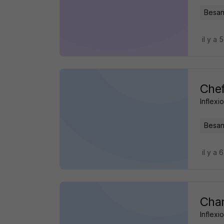
Besan
il y a 
Chef
Inflexi
Besan
il y a 
Char
Inflexi