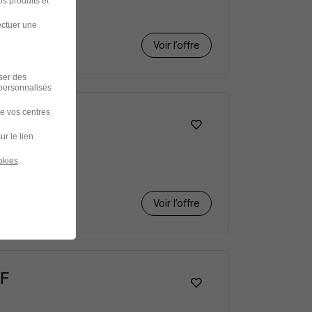
s produits et
ectuer une
Voir l’offre
iser des
 personnalisés
de vos centres
ur le lien
okies
.
Voir l’offre
/F