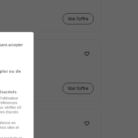
Voir l’offre
sans accepter
ploi ou de
Voir l’offre
ésactivés
.
'utilisateur
préférences
 vérifier s'il
ves d'accès
udience en
nos sites et