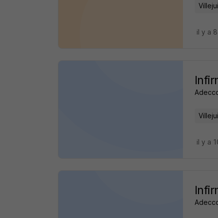
Villeju
il y a 
Infi
Adecco
Villeju
il y a 
Infi
Adecco