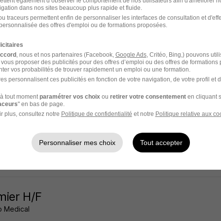
ettent également d’observer le comportement de nos utilisateurs afin d'améliorer no
igation dans nos sites beaucoup plus rapide et fluide.
if - 94
Intérim
26 € / heure
u traceurs permettent enfin de personnaliser les interfaces de consultation et d'eff
personnalisée des offres d'emploi ou de formations proposées.
10 jours
icitaires
accord
, nous et nos partenaires (Facebook,
Google Ads
, Critéo, Bing,) pouvons util
 vous proposer des publicités pour des offres d’emploi ou des offres de formations
ter vos probabilités de trouver rapidement un emploi ou une formation.
es personnalisent ces publicités en fonction de votre navigation, de votre profil et 
rmier H/F
à tout moment
paramétrer vos choix
ou
retirer votre consentement
en cliquant s
 Medical
raceurs
" en bas de page.
r plus, consultez notre
Politique de confidentialité
et notre
Politique relative aux co
if - 94
Intérim
26 € / heure
Personnaliser mes choix
Tout accepter
10 jours
rmier H/F
 Medical