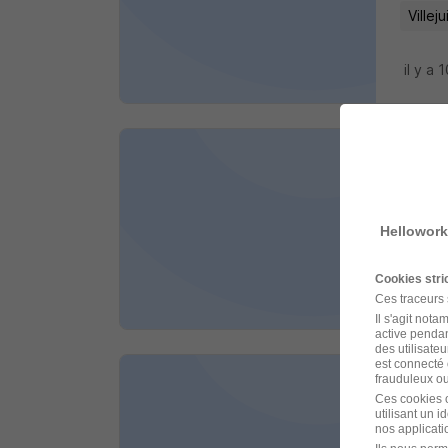
Villeju
il y a 
Infi
Adecco
Hellowork
Villeju
Cookies str
il y a 
Ces traceurs
Il s'agit not
active pendan
des utilisateu
est connecté 
frauduleux ou 
Infi
Ces cookies o
utilisant un 
Adecco
nos applicatio