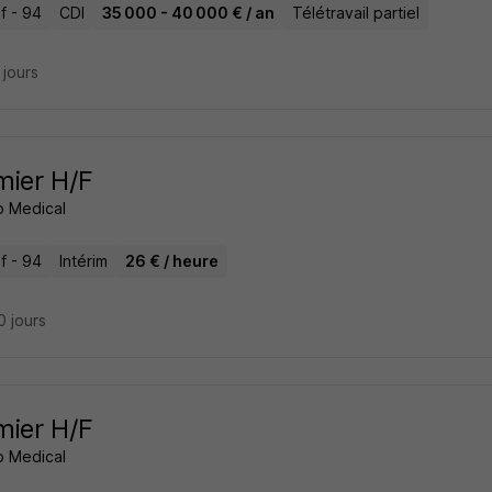
if - 94
CDI
35 000 - 40 000 € / an
Télétravail partiel
8 jours
rmier H/F
 Medical
if - 94
Intérim
26 € / heure
10 jours
rmier H/F
 Medical