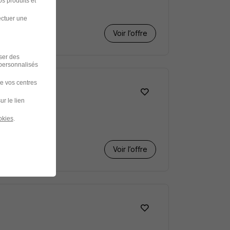
s produits et
ectuer une
Voir l’offre
iser des
 personnalisés
de vos centres
ur le lien
okies
.
Voir l’offre