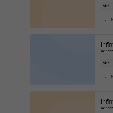
Villeju
il y a 
Infi
Adecco
Villeju
il y a 
Infi
Adecco