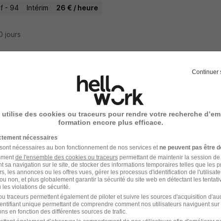
if - 94
Intérim
26 € / heure
10 jours
Continuer 
rmier H/F
 Medical
 utilise des cookies ou traceurs pour rendre votre recherche d’em
if - 94
Intérim
26 € / heure
formation encore plus efficace.
ictement nécessaires
10 jours
 sont nécessaires au bon fonctionnement de nos services et
ne peuvent pas être d
amment
de l'ensemble des cookies ou traceurs
permettant de maintenir la session de l
t sa navigation sur le site, de stocker des informations temporaires telles que les 
rs, les annonces ou les offres vues, gérer les processus d'identification de l'utilisateur,
ou non, et plus globalement garantir la sécurité du site web en détectant les tentati
les violations de sécurité.
rmier H/F
u traceurs permettent également de piloter et suivre les sources d'acquisition d'a
identifiant unique permettant de comprendre comment nos utilisateurs naviguent sur 
 Medical
ns en fonction des différentes sources de trafic.