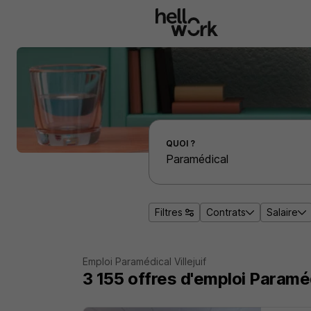
Aller au contenu principal
Effectuer une recherche d'emploi par localité
QUOI ?
Filtres
Contrats
Salaire
Emploi Paramédical Villejuif
3 155
offres d'emploi
Paramédi