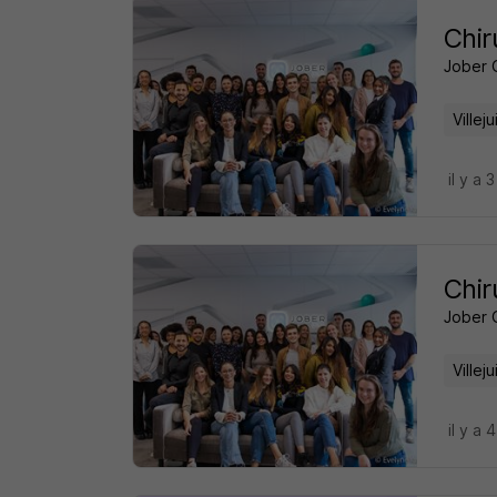
Chir
Jober 
Villeju
il y a 
Chir
Jober 
Villeju
il y a 