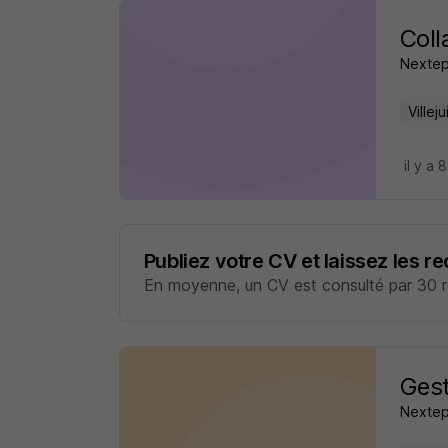
Coll
Nexte
Villeju
il y a 
Publiez votre CV et laissez les r
En moyenne, un CV est consulté par 30 re
Gest
Nexte