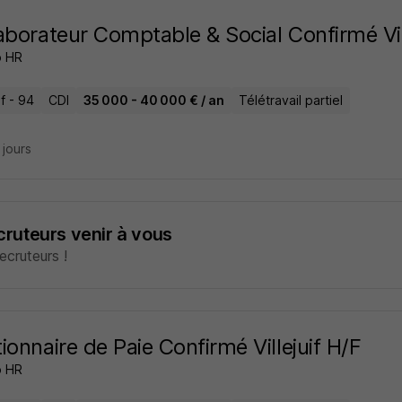
aborateur Comptable & Social Confirmé Vil
p HR
if - 94
CDI
35 000 - 40 000 € / an
Télétravail partiel
8 jours
ecruteurs venir à vous
cruteurs !
ionnaire de Paie Confirmé Villejuif H/F
p HR