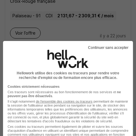
Croix-Rouge française
Palaiseau - 91
CDI
2 131,67 - 2 309,31 € / mois
Voir l’offre
il y a 22 jours
Continuer sans accepter
Hellowork utilise des cookies ou traceurs pour rendre votre
recherche d’emploi ou de formation encore plus efficace.
Ambassadeur·rice Gare - Ligne 18 H/F
Cookies strictement nécessaires
Keolis Compagnie Metro Grand Paris L18
Ces traceurs sont nécessaires au bon fonctionnement de nos services et
ne
peuvent pas être désactivés
.
Il s'agit notamment
de l'ensemble des cookies ou traceurs
permettant de maintenir
Palaiseau - 91
CDI
2 248 € / mois
la session de l'utilisateur active pendant sa navigation sur le site, de stocker des
informations temporaires telles que les préférences des utilisateurs, les annonces
ou les offres vues, gérer les processus d'identification de l'utilisateur, vérifier s'il
est connecté ou non, et plus globalement garantir la sécurité du site web en
Voir l’offre
détectant les tentatives d'accès frauduleux ou les violations de sécurité.
il y a 5 jours
Ces cookies ou traceurs permettent également de piloter et suivre les sources
d'acquisition d'audience en utilisant un identifiant unique permettant de comprendre
comment nos utilisateurs naviguent sur nos sites et nos applications en fonction