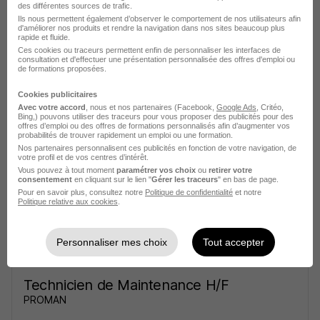
des différentes sources de trafic.
Ils nous permettent également d’observer le comportement de nos utilisateurs afin
d'améliorer nos produits et rendre la navigation dans nos sites beaucoup plus
rapide et fluide.
Ces cookies ou traceurs permettent enfin de personnaliser les interfaces de
consultation et d'effectuer une présentation personnalisée des offres d'emploi ou
de formations proposées.
Médecin Urgentiste H/F
Appel Médical
Cookies publicitaires
Avec votre accord
, nous et nos partenaires (Facebook,
Google Ads
, Critéo,
Bing,) pouvons utiliser des traceurs pour vous proposer des publicités pour des
offres d’emploi ou des offres de formations personnalisés afin d’augmenter vos
Palaiseau - 91
CDD
58,78 € / heure
1 jour
probabilités de trouver rapidement un emploi ou une formation.
Nos partenaires personnalisent ces publicités en fonction de votre navigation, de
votre profil et de vos centres d’intérêt.
Voir l’offre
Vous pouvez à tout moment
paramétrer vos choix
ou
retirer votre
il y a 15 jours
consentement
en cliquant sur le lien "
Gérer les traceurs
" en bas de page.
Pour en savoir plus, consultez notre
Politique de confidentialité
et notre
Politique relative aux cookies
.
Personnaliser mes choix
Tout accepter
Technicien de Maintenance H/F
PROMAN