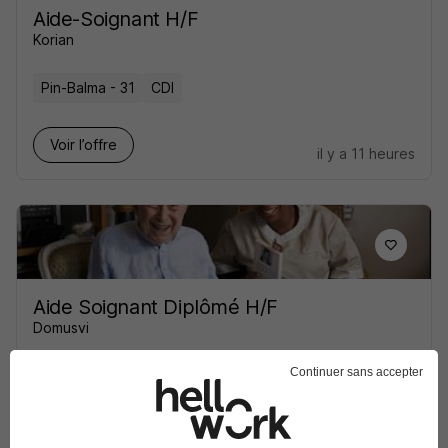
Aide-Soignant H/F
Korian
Pin-Balma - 31
CDI
Voir l’offre
il y a 11 heures
Aide Soignant Diplômé H/F
Domusvi
Continuer sans accepter
Saint-Yrieix-sur-Charente - 16
CDI
Voir l’offre
il y a 11 heures