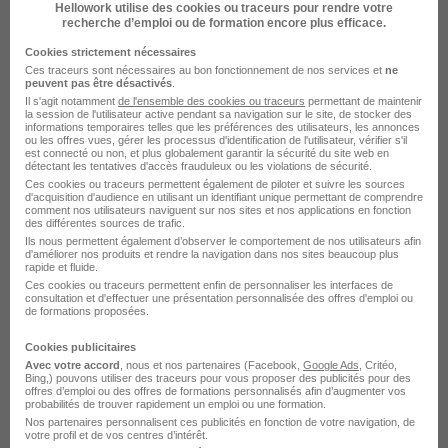
Hellowork utilise des cookies ou traceurs pour rendre votre
recherche d’emploi ou de formation encore plus efficace.
Cookies strictement nécessaires
Ces traceurs sont nécessaires au bon fonctionnement de nos services et
ne
peuvent pas être désactivés
.
Il s'agit notamment
de l'ensemble des cookies ou traceurs
permettant de maintenir
la session de l'utilisateur active pendant sa navigation sur le site, de stocker des
informations temporaires telles que les préférences des utilisateurs, les annonces
ou les offres vues, gérer les processus d'identification de l'utilisateur, vérifier s'il
Adjoint·e de Direction en Alternance -
est connecté ou non, et plus globalement garantir la sécurité du site web en
Charleville-Mézières 08 H/F
détectant les tentatives d'accès frauduleux ou les violations de sécurité.
Ces cookies ou traceurs permettent également de piloter et suivre les sources
EMEIS
d'acquisition d'audience en utilisant un identifiant unique permettant de comprendre
comment nos utilisateurs naviguent sur nos sites et nos applications en fonction
des différentes sources de trafic.
Charleville-Mézières - 08
Alternance
Ils nous permettent également d’observer le comportement de nos utilisateurs afin
d'améliorer nos produits et rendre la navigation dans nos sites beaucoup plus
rapide et fluide.
492,22 - 1 823,03 € / mois
Ces cookies ou traceurs permettent enfin de personnaliser les interfaces de
consultation et d'effectuer une présentation personnalisée des offres d'emploi ou
de formations proposées.
Voir l’offre
il y a 11 heures
Cookies publicitaires
Avec votre accord
, nous et nos partenaires (Facebook,
Google Ads
, Critéo,
Bing,) pouvons utiliser des traceurs pour vous proposer des publicités pour des
offres d’emploi ou des offres de formations personnalisés afin d’augmenter vos
probabilités de trouver rapidement un emploi ou une formation.
Nos partenaires personnalisent ces publicités en fonction de votre navigation, de
votre profil et de vos centres d’intérêt.