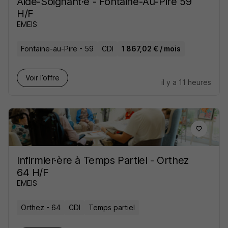
Aide-Soignant·e - Fontaine-Au-Pire 59
H/F
EMEIS
Fontaine-au-Pire - 59
CDI
1 867,02 € / mois
Voir l’offre
il y a 11 heures
Infirmier·ère à Temps Partiel - Orthez
64 H/F
EMEIS
Orthez - 64
CDI
Temps partiel