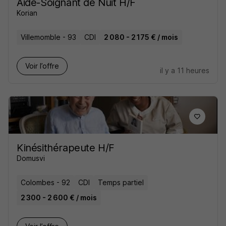
Aide-Soignant de Nuit H/F
Korian
Villemomble - 93
CDI
2 080 - 2 175 € / mois
Voir l’offre
il y a 11 heures
Kinésithérapeute H/F
Domusvi
Colombes - 92
CDI
Temps partiel
2 300 - 2 600 € / mois