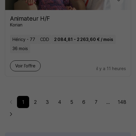
Animateur H/F
Korian
Héricy - 77
CDD
2 084,81 - 2 263,60 € / mois
36 mois
Voir l’offre
il y a 11 heures
1
2
3
4
5
6
7
...
148