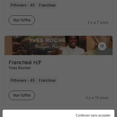
Pithiviers - 45
Franchise
Voir l’offre
il y a 7 jours
Franchisé H/F
Yves Rocher
Pithiviers - 45
Franchise
Voir l’offre
il y a 10 jours
Continuer sans accepter