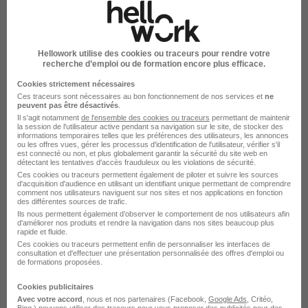
Soyez l'un des premiers à postuler
Hellowork utilise des cookies ou traceurs pour rendre votre
recherche d’emploi ou de formation encore plus efficace.
Ingénieur Électronique Embarqué
Cookies strictement nécessaires
Senior H/F
Ces traceurs sont nécessaires au bon fonctionnement de nos services et
ne
Micro Contrôle Spectra Physics - MKS
peuvent pas être désactivés
.
Il s'agit notamment
de l'ensemble des cookies ou traceurs
permettant de maintenir
la session de l'utilisateur active pendant sa navigation sur le site, de stocker des
informations temporaires telles que les préférences des utilisateurs, les annonces
Beaune-la-Rolande - 45
CDI
ou les offres vues, gérer les processus d'identification de l'utilisateur, vérifier s'il
est connecté ou non, et plus globalement garantir la sécurité du site web en
détectant les tentatives d'accès frauduleux ou les violations de sécurité.
Ces cookies ou traceurs permettent également de piloter et suivre les sources
Voir l’offre
il y a 1 heure
d'acquisition d'audience en utilisant un identifiant unique permettant de comprendre
comment nos utilisateurs naviguent sur nos sites et nos applications en fonction
des différentes sources de trafic.
Ils nous permettent également d’observer le comportement de nos utilisateurs afin
d'améliorer nos produits et rendre la navigation dans nos sites beaucoup plus
rapide et fluide.
Ces cookies ou traceurs permettent enfin de personnaliser les interfaces de
consultation et d'effectuer une présentation personnalisée des offres d'emploi ou
de formations proposées.
Responsable Fruits et Legumes H/F
Cookies publicitaires
Avec votre accord
, nous et nos partenaires (Facebook,
Google Ads
, Critéo,
Groupement Mousquetaires