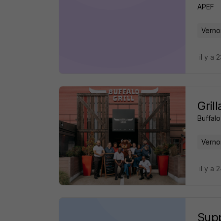
APEF
Verno
il y a 
Gril
Buffalo 
Verno
il y a 
Supp