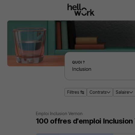
Aller au contenu principal
Effectuer une recherche d'emploi par localité
QUOI ?
Filtres
Contrats
Salaire
Emploi Inclusion Vernon
100
offres d'emploi
Inclusion