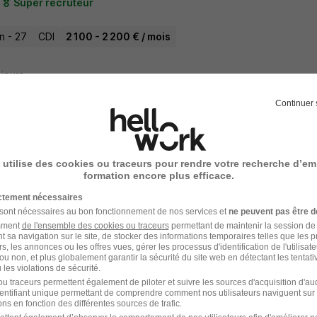
Super recruteur
n - 27
CDI
2 100 - 2 200 € / mois
2 jours
Continuer 
ponsable Maintenance H/F
Super recruteur
 utilise des cookies ou traceurs pour rendre votre recherche d’em
formation encore plus efficace.
n - 27
Intérim
2 200 - 3 000 € / mois
ictement nécessaires
 sont nécessaires au bon fonctionnement de nos services et
ne peuvent pas être d
amment
de l'ensemble des cookies ou traceurs
permettant de maintenir la session de l
2 jours
t sa navigation sur le site, de stocker des informations temporaires telles que les 
rs, les annonces ou les offres vues, gérer les processus d'identification de l'utilisateur,
ou non, et plus globalement garantir la sécurité du site web en détectant les tentati
les violations de sécurité.
u traceurs permettent également de piloter et suivre les sources d'acquisition d'a
identifiant unique permettant de comprendre comment nos utilisateurs naviguent sur 
sinier Vendeur H/F
ns en fonction des différentes sources de trafic.