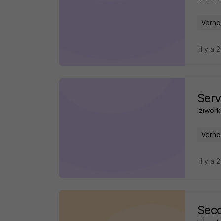
Verno
il y a 
Serv
Iziwork
Verno
il y a 
Seco