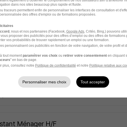
ettent également d’observer le comportement de nos utilisateurs afin d'améliorer no
Super recruteur
igation dans nos sites beaucoup plus rapide et fluide.
u traceurs permettent enfin de personnaliser les interfaces de consultation et d'eff
personnalisée des offres d'emploi ou de formations proposées.
n - 27
Intérim
1 880 - 2 200 € / mois
icitaires
2 jours
accord
, nous et nos partenaires (Facebook,
Google Ads
, Critéo, Bing,) pouvons util
 vous proposer des publicités pour des offres d’emploi ou des offres de formations
ter vos probabilités de trouver rapidement un emploi ou une formation.
es personnalisent ces publicités en fonction de votre navigation, de votre profil et 
à tout moment
paramétrer vos choix
ou
retirer votre consentement
en cliquant s
nieurs Méthodes Industrialisation H/F
raceurs
" en bas de page.
r plus, consultez notre
Politique de confidentialité
et notre
Politique relative aux co
air
n - 27
CDI
Personnaliser mes choix
Tout accepter
13 jours
stant Ménager H/F