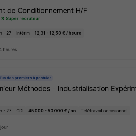
t de Conditionnement H/F
Super recruteur
n - 27
Intérim
12,31 - 12,50 € / heure
14 heures
l'un des premiers à postuler
nieur Méthodes - Industrialisation Expéri
n - 27
CDI
45 000 - 50 000 € / an
Télétravail occasionnel
 jour