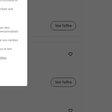
s produits et
ectuer une
Voir l’offre
iser des
 personnalisés
de vos centres
ur le lien
okies
.
Voir l’offre