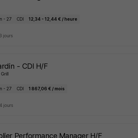
n - 27
CDI
12,34 - 12,44 € / heure
23 jours
lardin - CDI H/F
Grill
n - 27
CDI
1 867,06 € / mois
24 jours
lier Performance Manager H/F