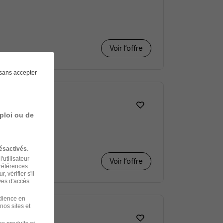
Voir l’offre
sans accepter
ploi ou de
ésactivés
.
'utilisateur
Voir l’offre
préférences
 vérifier s'il
ves d'accès
udience en
nos sites et