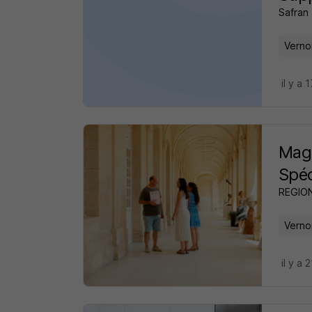
Safran
Verno
il y a 
Maga
Spéc
REGIO
Verno
il y a 