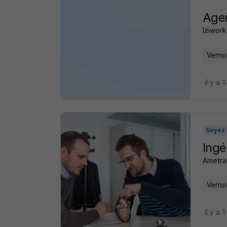
Agen
Iziwork
Verno
il y a 
Soyez 
Ingé
Ametra
Verno
il y a 1