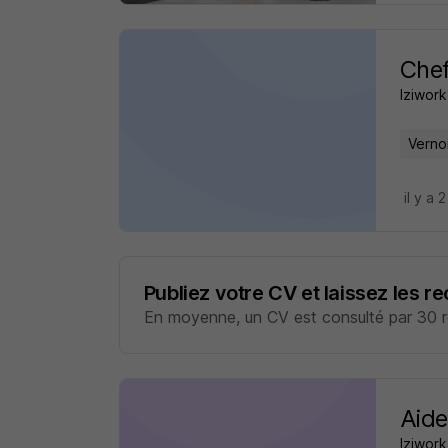
Chef
Iziwork
Verno
il y a 
Publiez votre CV et laissez les r
En moyenne, un CV est consulté par 30 re
Aide
Iziwork