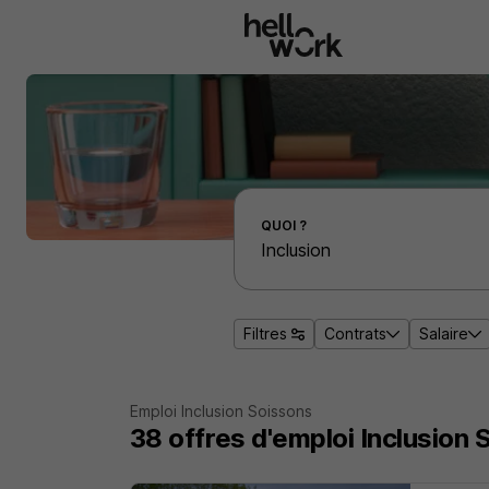
Aller au contenu principal
Effectuer une recherche d'emploi par localité
QUOI ?
Filtres
Contrats
Salaire
Emploi Inclusion Soissons
38
offres d'emploi
Inclusion 