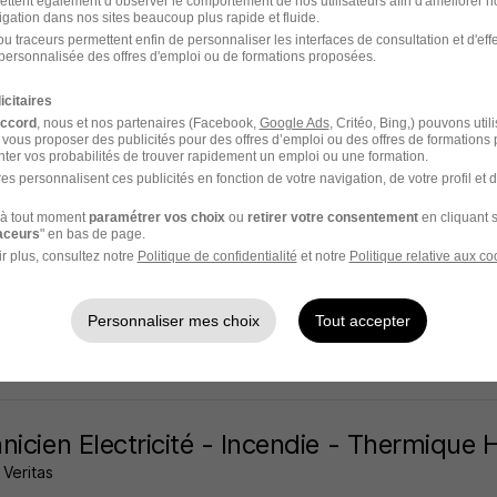
ettent également d’observer le comportement de nos utilisateurs afin d'améliorer no
igation dans nos sites beaucoup plus rapide et fluide.
ons - 02
Intérim
12,31 € / heure
u traceurs permettent enfin de personnaliser les interfaces de consultation et d'eff
personnalisée des offres d'emploi ou de formations proposées.
 jour
icitaires
accord
, nous et nos partenaires (Facebook,
Google Ads
, Critéo, Bing,) pouvons util
 vous proposer des publicités pour des offres d’emploi ou des offres de formations
ter vos probabilités de trouver rapidement un emploi ou une formation.
es personnalisent ces publicités en fonction de votre navigation, de votre profil et 
nicien Incendie - SSI et Électricité H/F
à tout moment
paramétrer vos choix
ou
retirer votre consentement
en cliquant s
Veritas
raceurs
" en bas de page.
r plus, consultez notre
Politique de confidentialité
et notre
Politique relative aux co
ons - 02
CDI
31 000 - 34 000 € / an
Personnaliser mes choix
Tout accepter
3 jours
nicien Electricité - Incendie - Thermique 
Veritas