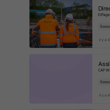
Dire
Eiffage
Soiss
il y a 
Assi
CAP I
Soiss
il y a 