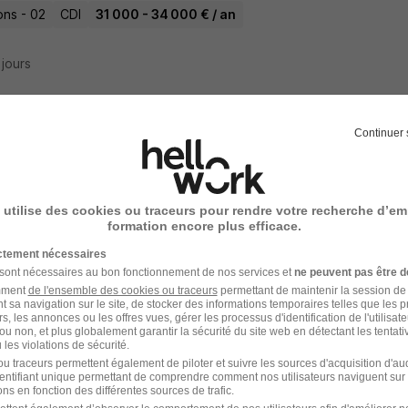
ons - 02
CDI
31 000 - 34 000 € / an
3 jours
Continuer 
ionnaire des Stocks H/F
Super recruteur
 utilise des cookies ou traceurs pour rendre votre recherche d’em
ons - 02
Intérim
12,31 € / heure
formation encore plus efficace.
ictement nécessaires
 jour
 sont nécessaires au bon fonctionnement de nos services et
ne peuvent pas être d
amment
de l'ensemble des cookies ou traceurs
permettant de maintenir la session de l
t sa navigation sur le site, de stocker des informations temporaires telles que les 
rs, les annonces ou les offres vues, gérer les processus d'identification de l'utilisateur,
ou non, et plus globalement garantir la sécurité du site web en détectant les tentati
les violations de sécurité.
eiller de Vente H/F
u traceurs permettent également de piloter et suivre les sources d'acquisition d'a
identifiant unique permettant de comprendre comment nos utilisateurs naviguent sur 
Super recruteur
ns en fonction des différentes sources de trafic.