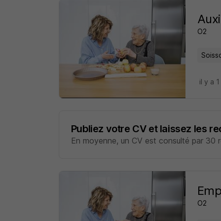
Auxi
O2
Soiss
il y a 1
Publiez votre CV et laissez les r
En moyenne, un CV est consulté par 30 re
Empl
O2