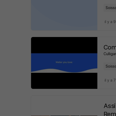
Soiss
il y a 
Comm
Culliga
Soiss
il y a 
Assi
Rem