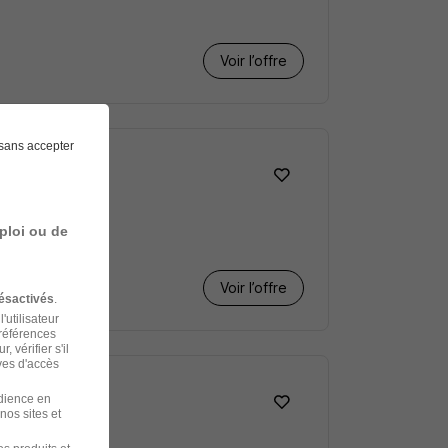
Voir l’offre
sans accepter
ploi ou de
Voir l’offre
ésactivés
.
'utilisateur
préférences
 vérifier s'il
ves d'accès
udience en
nos sites et