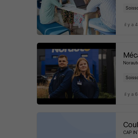
Soiss
il y a 
Méca
Noraut
Soiss
il y a 
Coul
CAP I