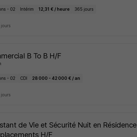
ons - 02
Intérim
12,31 € / heure
365 jours
9 jours
ercial B To B H/F
n
ons - 02
CDI
28 000 - 42 000 € / an
7 jours
stant de Vie et Sécurité Nuit en Résidenc
placements H/F