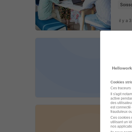
Soiss
il y a 
Gest
Iziwork
Hellowork
Soiss
Cookies str
il y a 1
Ces traceurs
Il s'agit not
active pendan
des utilisateu
est connecté 
frauduleux ou 
Cons
Ces cookies o
utilisant un 
Iziwork
nos applicatio