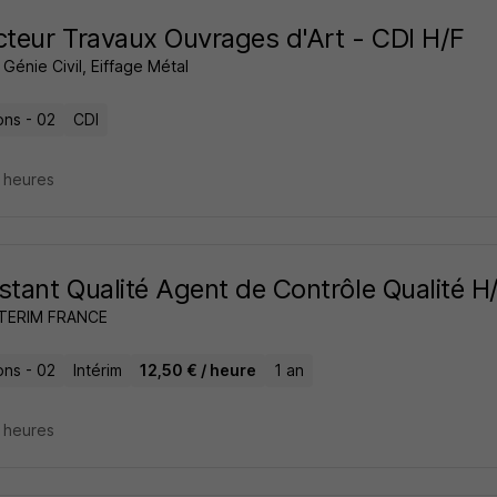
cteur Travaux Ouvrages d'Art - CDI H/F
 Génie Civil, Eiffage Métal
ons - 02
CDI
4 heures
stant Qualité Agent de Contrôle Qualité H
NTERIM FRANCE
ons - 02
Intérim
12,50 € / heure
1 an
4 heures