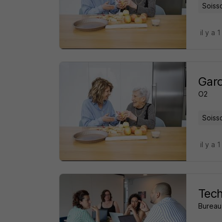
Soiss
il y a 1
Gard
O2
Soiss
il y a 1
Tech
Bureau 