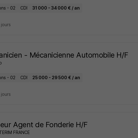
ons - 02
CDI
31 000 - 34 000 € / an
4 jours
nicien - Mécanicienne Automobile H/F
o
ons - 02
CDI
25 000 - 29 500 € / an
6 jours
eur Agent de Fonderie H/F
NTERIM FRANCE