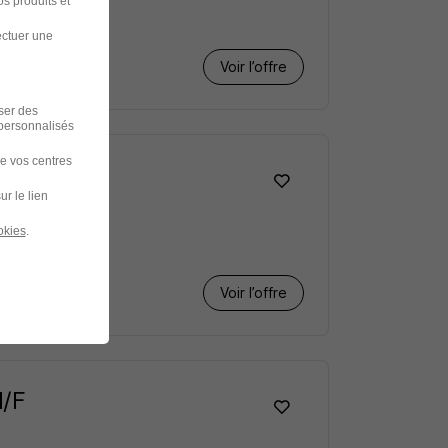
s produits et
ectuer une
Voir l’offre
iser des
 personnalisés
de vos centres
ur le lien
okies
.
Voir l’offre
H/F