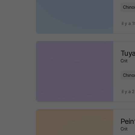
Chino
il y a 
Tuya
Crit
Chino
il y a 
Pein
Crit