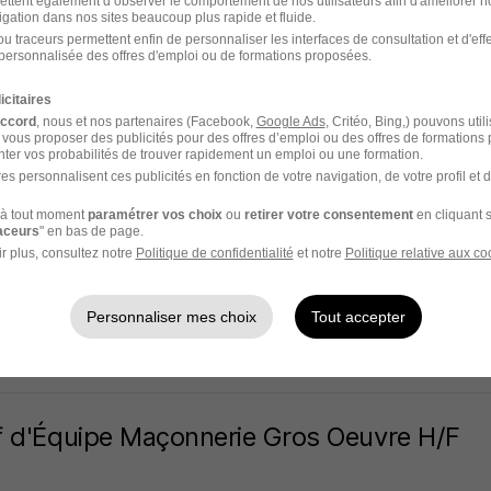
ettent également d’observer le comportement de nos utilisateurs afin d'améliorer no
igation dans nos sites beaucoup plus rapide et fluide.
n - 37
CDD
22 000 € / an
1 mois
u traceurs permettent enfin de personnaliser les interfaces de consultation et d'eff
personnalisée des offres d'emploi ou de formations proposées.
20 jours
icitaires
accord
, nous et nos partenaires (Facebook,
Google Ads
, Critéo, Bing,) pouvons util
 vous proposer des publicités pour des offres d’emploi ou des offres de formations
ter vos probabilités de trouver rapidement un emploi ou une formation.
es personnalisent ces publicités en fonction de votre navigation, de votre profil et 
eur Electricien H/F
à tout moment
paramétrer vos choix
ou
retirer votre consentement
en cliquant s
 France
raceurs
" en bas de page.
r plus, consultez notre
Politique de confidentialité
et notre
Politique relative aux co
n - 37
CDI
Personnaliser mes choix
Tout accepter
18 jours
 d'Équipe Maçonnerie Gros Oeuvre H/F