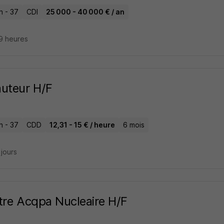
n - 37
CDI
25 000 - 40 000 € / an
19 heures
uteur H/F
n - 37
CDD
12,31 - 15 € / heure
6 mois
2 jours
tre Acqpa Nucleaire H/F