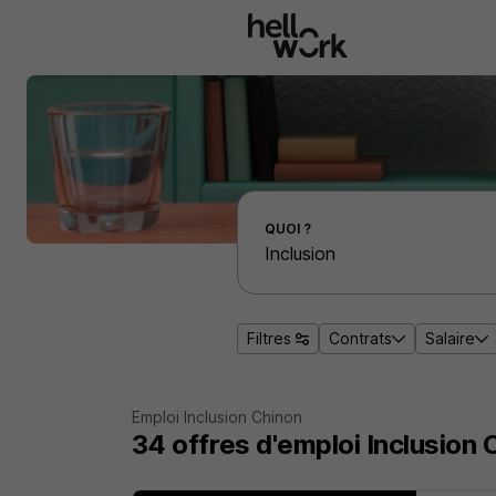
Aller au contenu principal
Effectuer une recherche d'emploi par localité
QUOI ?
Filtres
Contrats
Salaire
Emploi Inclusion Chinon
34
offres d'emploi
Inclusion 