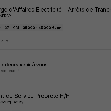
gé d'Affaires Électricité - Arrêts de Tran
ENERGY
n - 37
CDI
35 000 - 45 000 € / an
9 jours
ecruteurs venir à vous
cruteurs !
t de Service Propreté H/F
bourg Facility