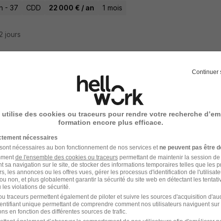
n - 37
CDD
22 000 € / an
1 mois
22 jours
Continuer 
t d'Entretien Polyvalent H/F
bourg Facility
 utilise des cookies ou traceurs pour rendre votre recherche d’em
n - 37
CDD
22 000 € / an
1 mois
formation encore plus efficace.
ictement nécessaires
22 jours
 sont nécessaires au bon fonctionnement de nos services et
ne peuvent pas être d
amment
de l'ensemble des cookies ou traceurs
permettant de maintenir la session de l
t sa navigation sur le site, de stocker des informations temporaires telles que les 
rs, les annonces ou les offres vues, gérer les processus d'identification de l'utilisateur,
ou non, et plus globalement garantir la sécurité du site web en détectant les tentati
les violations de sécurité.
ur de Vitres H/F
u traceurs permettent également de piloter et suivre les sources d'acquisition d'a
identifiant unique permettant de comprendre comment nos utilisateurs naviguent sur 
bourg Facility
ns en fonction des différentes sources de trafic.