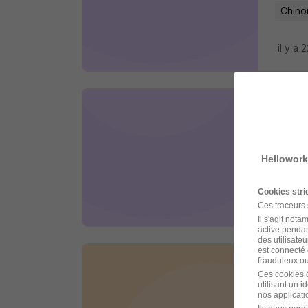
Chino
il y a 
Agen
Deriche
Hellowork
Chino
Cookies str
il y a 
Ces traceurs
Il s'agit not
active pendan
des utilisateu
est connecté 
frauduleux ou 
Lave
Ces cookies o
utilisant un 
Deriche
nos applicatio