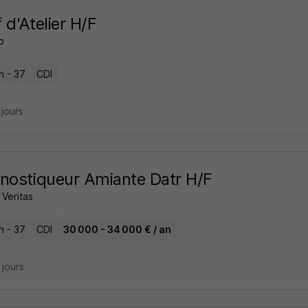
 d'Atelier H/F
o
n - 37
CDI
3 jours
nostiqueur Amiante Datr H/F
Veritas
n - 37
CDI
30 000 - 34 000 € / an
9 jours