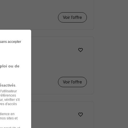
Voir l’offre
sans accepter
ploi ou de
Voir l’offre
ésactivés
.
'utilisateur
préférences
 vérifier s'il
ves d'accès
udience en
nos sites et