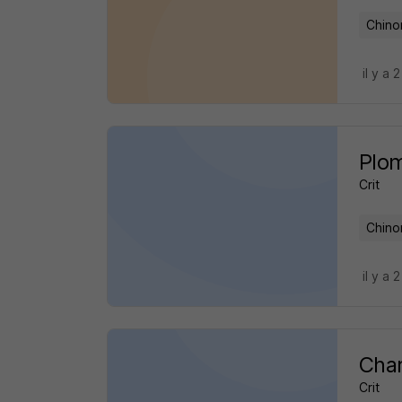
Chino
il y a 
Plom
Crit
Chino
il y a 
Char
Crit