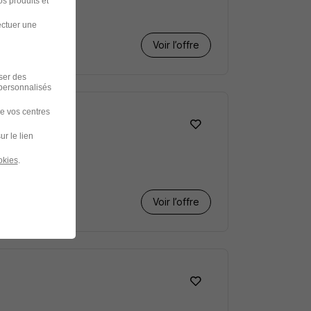
s produits et
ectuer une
Voir l’offre
iser des
 personnalisés
de vos centres
ur le lien
okies
.
Voir l’offre