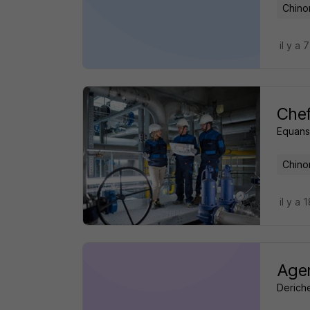
Chino
il y a 
Chef
Equans
Chino
il y a 
Agen
Deriche