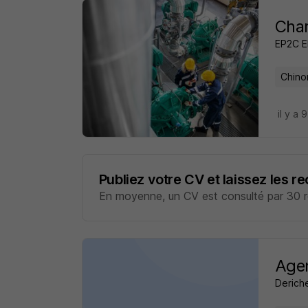
Char
EP2C 
Chino
il y a 
Publiez votre CV et laissez les r
En moyenne, un CV est consulté par 30 re
Agen
Deriche