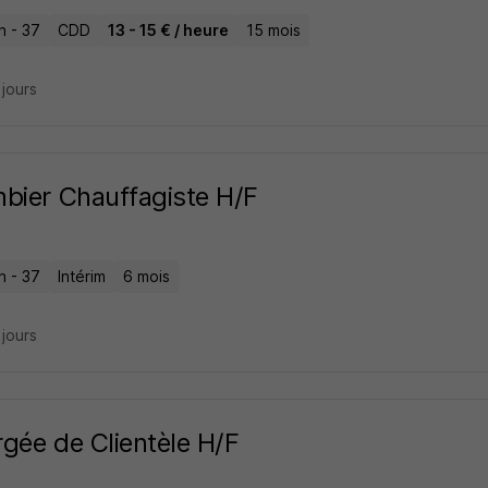
n - 37
CDD
13 - 15 € / heure
15 mois
2 jours
bier Chauffagiste H/F
n - 37
Intérim
6 mois
2 jours
gée de Clientèle H/F