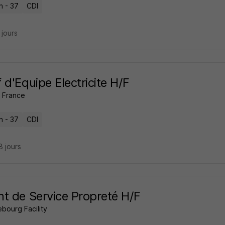
n - 37
CDI
7 jours
 d'Equipe Electricite H/F
 France
n - 37
CDI
18 jours
t de Service Propreté H/F
bourg Facility