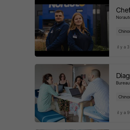
Chef
Noraut
Chino
il y a 
Diag
Bureau 
Chino
il y a 